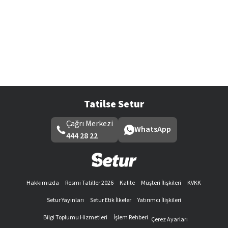
Tatilse Setur
Çağrı Merkezi
WhatsApp
444 28 22
Hakkımızda
Resmi Tatiller 2026
Kalite
Müşteri İlişkileri
KVKK
Setur Yayınları
Setur Etik İlkeler
Yatırımcı İlişkileri
Bilgi Toplumu Hizmetleri
İşlem Rehberi
Çerez Ayarları