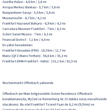
Goethe Kulesi - 4,6 km / 2,8 mi
Avrupa Merkez Bankası - 5,7 km / 3,6 mi
Rumpenheim Sarayı - 5,9 km / 3,6 mi
Museumsufer - 6,7 km / 4,2 mi
Frankfurt Hayvanat Bahçesi - 6,9 km / 4,3 mi
Caricatura Museum Frankfurt - 7 km / 4,3 mi
Schirn Sanat Müzesi - 7 km / 4,3 mi
Financial District - 7,1 km / 4,4 mi
En yakın havaalanları:
Frankfurt Havaalanı (FRA) - 18,9 km / 11,7 mi
Mainz (QFZ-Mainz Finthen) - 56,8 km / 35,3 mi
Frankfurt (HHN-Frankfurt - Hahn) - 131,1 km / 81,5 mi
Wochenmarkt Offenbach yakınında
Offenbach am Main bölgesindeki Green Residence Offenbach
konaklamanızda, MyZeil ve Römerberg ile 15 dakika sürüş mesafesinde
olacaksınız. Bu otel Frankfurt Ticaret Fuarı ile 6,2 mi (9,9 km) ve
Commerzbank Arenası ile 9,3 mi (15 km) mesafede.