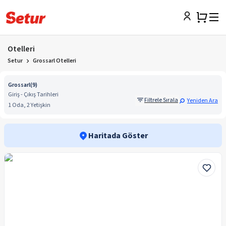
Otelleri
Setur
Grossarl Otelleri
Grossarl
(
9
)
Giriş - Çıkış Tarihleri
Filtrele Sırala
Yeniden Ara
1 Oda, 2 Yetişkin
Haritada Göster