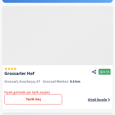
4.7
/5
Grossarler Hof
Grossarl, Avusturya, AT
· Grossarl
Merkez:
0.6 km
Fiyatı görmek için tarih seçiniz
Tarih Seç
Oteli İncele