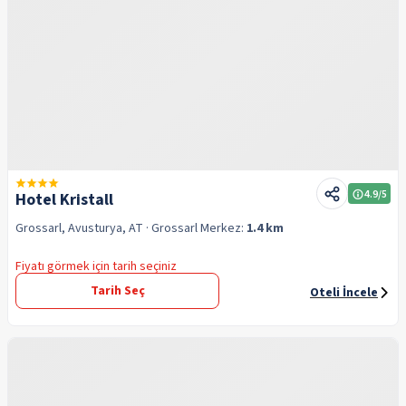
4.9
/5
Hotel Kristall
Grossarl, Avusturya, AT
· Grossarl
Merkez:
1.4 km
Fiyatı görmek için tarih seçiniz
Tarih Seç
Oteli İncele