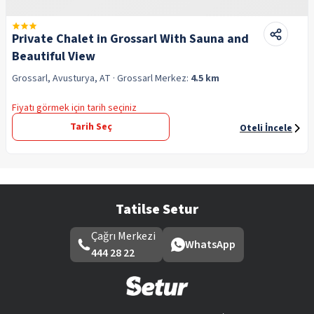
Private Chalet in Grossarl With Sauna and
Beautiful View
Grossarl, Avusturya, AT
· Grossarl
Merkez:
4.5 km
Fiyatı görmek için tarih seçiniz
Tarih Seç
Oteli İncele
Tatilse Setur
Çağrı Merkezi
WhatsApp
444 28 22