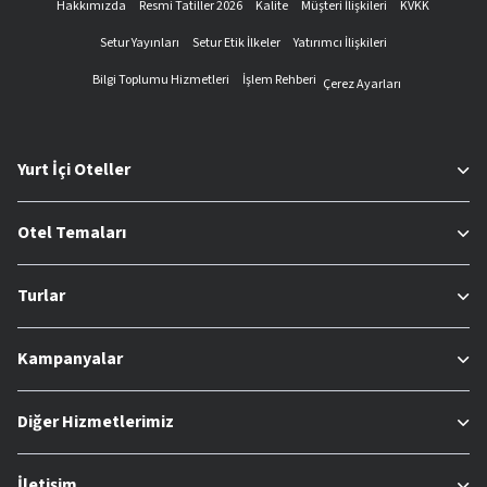
Hakkımızda
Resmi Tatiller 2026
Kalite
Müşteri İlişkileri
KVKK
Setur Yayınları
Setur Etik İlkeler
Yatırımcı İlişkileri
Bilgi Toplumu Hizmetleri
İşlem Rehberi
Çerez Ayarları
Yurt İçi Oteller
Otel Temaları
Turlar
Kampanyalar
Diğer Hizmetlerimiz
İletişim