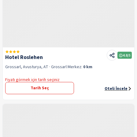
4.8
/5
Hotel Roslehen
Grossarl, Avusturya, AT
· Grossarl
Merkez:
0 km
Fiyatı görmek için tarih seçiniz
Tarih Seç
Oteli İncele