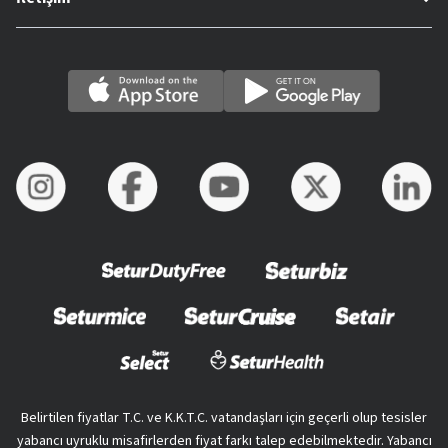
Belirtilen fiyatlar T.C. ve K.K.T.C. vatandaşları için geçerli olup tesisler
yabancı uyruklu misafirlerden fiyat farkı talep edebilmektedir. Yabancı