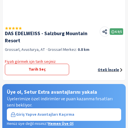
4.9
/5
DAS EDELWEISS - Salzburg Mountain
Resort
Grossarl, Avusturya, AT
· Grossarl
Merkez:
0.8 km
Fiyatı görmek için tarih seçiniz
Tarih Seç
Oteli İncele
Üye ol, Setur Extra avantajlarını yakala
Üyelerimize özel indirimler ve puan kazanma fırsatları
seni bekliyor.
Giriş Yap
ve Avantajları Kaçırma
Henüz üye değil misiniz?
Hemen Üye Ol