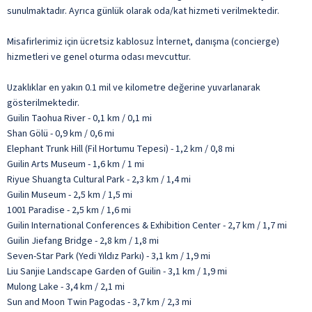
sunulmaktadır. Ayrıca günlük olarak oda/kat hizmeti verilmektedir.
Misafirlerimiz için ücretsiz kablosuz İnternet, danışma (concierge)
hizmetleri ve genel oturma odası mevcuttur.
Uzaklıklar en yakın 0.1 mil ve kilometre değerine yuvarlanarak
gösterilmektedir.
Guilin Taohua River - 0,1 km / 0,1 mi
Shan Gölü - 0,9 km / 0,6 mi
Elephant Trunk Hill (Fil Hortumu Tepesi) - 1,2 km / 0,8 mi
Guilin Arts Museum - 1,6 km / 1 mi
Riyue Shuangta Cultural Park - 2,3 km / 1,4 mi
Guilin Museum - 2,5 km / 1,5 mi
1001 Paradise - 2,5 km / 1,6 mi
Guilin International Conferences & Exhibition Center - 2,7 km / 1,7 mi
Guilin Jiefang Bridge - 2,8 km / 1,8 mi
Seven-Star Park (Yedi Yıldız Parkı) - 3,1 km / 1,9 mi
Liu Sanjie Landscape Garden of Guilin - 3,1 km / 1,9 mi
Mulong Lake - 3,4 km / 2,1 mi
Sun and Moon Twin Pagodas - 3,7 km / 2,3 mi