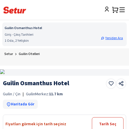
Guilin Osmanthus Hotel
Giriş - Çıkış Tarihleri
Yeniden Ara
1 Oda, 2 Yetişkin
Setur
Guilin Otelleri
Guilin Osmanthus Hotel
Guilin / Çin
|
Guilin
Merkez:
11.7
km
Haritada Gör
Fiyatları görmek için tarih seçiniz
Tarih Seç