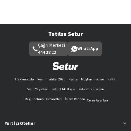
Tatilse Setur
Çağrı Merkezi
WhatsApp
444 28 22
Hakkımızda
Resmi Tatiller 2026
Kalite
Müşteri İlişkileri
KVKK
Setur Yayınları
Setur Etik İlkeler
Yatırımcı İlişkileri
Bilgi Toplumu Hizmetleri
İşlem Rehberi
Çerez Ayarları
Yurt İçi Oteller