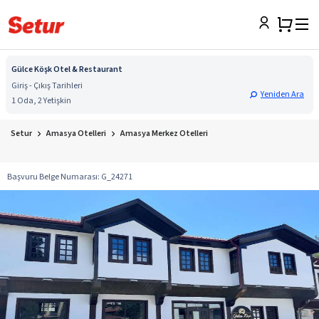
Gülce Köşk Otel & Restaurant
Giriş - Çıkış Tarihleri
Yeniden Ara
1 Oda, 2 Yetişkin
Setur
Amasya Otelleri
Amasya Merkez Otelleri
Başvuru Belge Numarası
:
G_24271