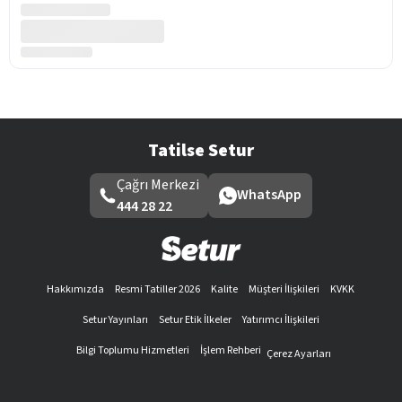
Tatilse Setur
Çağrı Merkezi
WhatsApp
444 28 22
Hakkımızda
Resmi Tatiller 2026
Kalite
Müşteri İlişkileri
KVKK
Setur Yayınları
Setur Etik İlkeler
Yatırımcı İlişkileri
Bilgi Toplumu Hizmetleri
İşlem Rehberi
Çerez Ayarları