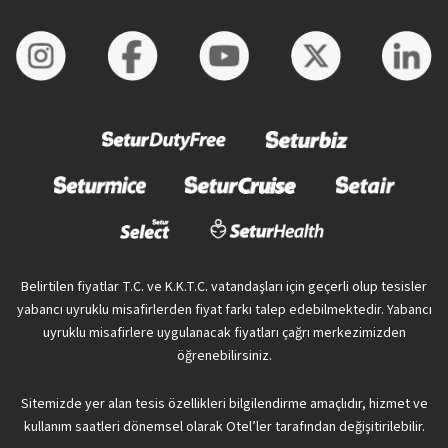
Belirtilen fiyatlar T.C. ve K.K.T.C. vatandaşları için geçerli olup tesisler
yabancı uyruklu misafirlerden fiyat farkı talep edebilmektedir. Yabancı
uyruklu misafirlere uygulanacak fiyatları çağrı merkezimizden
öğrenebilirsiniz.
Sitemizde yer alan tesis özellikleri bilgilendirme amaçlıdır, hizmet ve
kullanım saatleri dönemsel olarak Otel’ler tarafından değişitirilebilir.