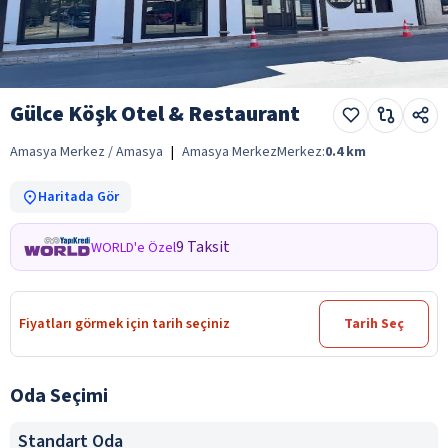
Gülce Köşk Otel & Restaurant
Amasya Merkez / Amasya
|
Amasya Merkez
Merkez:
0.4
km
Haritada Gör
9 Taksit
WORLD'e Özel
Fiyatları görmek için tarih seçiniz
Tarih Seç
Oda Seçimi
Standart Oda