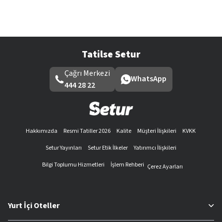
Tatilse Setur
Çağrı Merkezi
WhatsApp
444 28 22
Hakkımızda
Resmi Tatiller 2026
Kalite
Müşteri İlişkileri
KVKK
Setur Yayınları
Setur Etik İlkeler
Yatırımcı İlişkileri
Bilgi Toplumu Hizmetleri
İşlem Rehberi
Çerez Ayarları
Yurt İçi Oteller