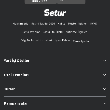
444 28 22
Hakkımızda
Resmi Tatiller 2026
Kalite
Müşteri İlişkileri
KVKK
Setur Yayınları
Setur Etik İlkeler
Yatırımcı İlişkileri
Bilgi Toplumu Hizmetleri
İşlem Rehberi
Çerez Ayarları
Yurt İçi Oteller
Otel Temaları
Turlar
Kampanyalar