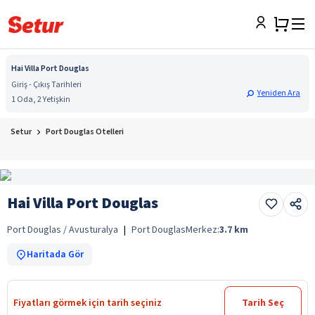
Hai Villa Port Douglas
Giriş - Çıkış Tarihleri
Yeniden Ara
1 Oda, 2 Yetişkin
Setur
Port Douglas Otelleri
Hai Villa Port Douglas
Port Douglas / Avusturalya
|
Port Douglas
Merkez:
3.7
km
Haritada Gör
Fiyatları görmek için tarih seçiniz
Tarih Seç