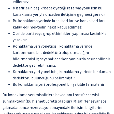
edilemez
Misafirlerin beşik/bebek yatağı rezervasyonu için bu
konaklama yeriyle önceden iletişime geçmesi gerekir
Bu konaklama yerinde kredi kartları ve banka kartları
kabul edilmektedir; nakit kabul edilmez
Otelde parti veya grup etkinlikleri yapılması kesinlikle
yasaktır
Konaklama yeri yöneticisi, konaklama yerinde
karbonmonoksit dedektörü olup olmadığını
bildirmemiştir; seyahat ederken yanınızda taşınabilir bir
dedektör getirebilirsiniz.
Konaklama yeri yöneticisi, konaklama yerinde bir duman
dedektörü bulunduğunu belirtmiştir
Bu konaklama yeri profesyonel bir şekilde temizlenir
Bu konaklama yeri misafirlere havaalanı transfer servisi
sunmaktadır (bu hizmet ücretli olabilir). Misafirler seyahate
çıkmadan önce rezervasyon onayındaki iletişim bilgilerini
kullanarak varış ayrıntılarını konaklama yerine bildirmelidir. Bu