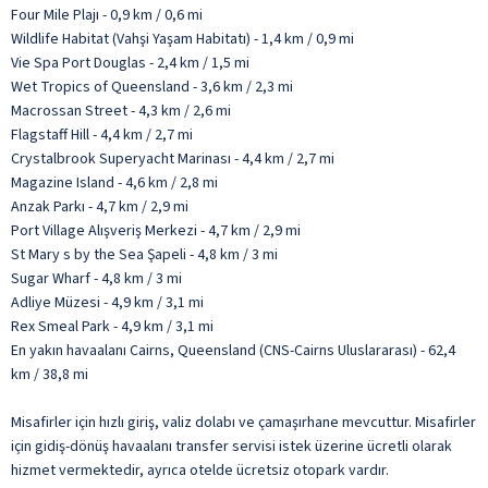
Four Mile Plajı - 0,9 km / 0,6 mi
Wildlife Habitat (Vahşi Yaşam Habitatı) - 1,4 km / 0,9 mi
Vie Spa Port Douglas - 2,4 km / 1,5 mi
Wet Tropics of Queensland - 3,6 km / 2,3 mi
Macrossan Street - 4,3 km / 2,6 mi
Flagstaff Hill - 4,4 km / 2,7 mi
Crystalbrook Superyacht Marinası - 4,4 km / 2,7 mi
Magazine Island - 4,6 km / 2,8 mi
Anzak Parkı - 4,7 km / 2,9 mi
Port Village Alışveriş Merkezi - 4,7 km / 2,9 mi
St Mary s by the Sea Şapeli - 4,8 km / 3 mi
Sugar Wharf - 4,8 km / 3 mi
Adliye Müzesi - 4,9 km / 3,1 mi
Rex Smeal Park - 4,9 km / 3,1 mi
En yakın havaalanı Cairns, Queensland (CNS-Cairns Uluslararası) - 62,4
km / 38,8 mi
Misafirler için hızlı giriş, valiz dolabı ve çamaşırhane mevcuttur. Misafirler
için gidiş-dönüş havaalanı transfer servisi istek üzerine ücretli olarak
hizmet vermektedir, ayrıca otelde ücretsiz otopark vardır.