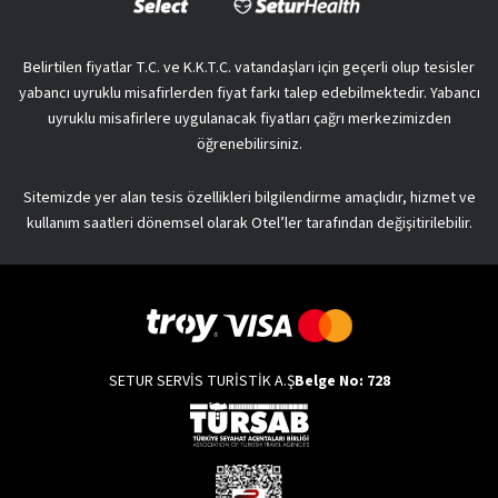
Belirtilen fiyatlar T.C. ve K.K.T.C. vatandaşları için geçerli olup tesisler
yabancı uyruklu misafirlerden fiyat farkı talep edebilmektedir. Yabancı
uyruklu misafirlere uygulanacak fiyatları çağrı merkezimizden
öğrenebilirsiniz.
Sitemizde yer alan tesis özellikleri bilgilendirme amaçlıdır, hizmet ve
kullanım saatleri dönemsel olarak Otel’ler tarafından değişitirilebilir.
SETUR SERVİS TURİSTİK A.Ş
Belge No: 728