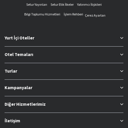
Setur Yayınları
Setur Etik İlkeler
Yatırımcı İlişkileri
Bilgi Toplumu Hizmetleri
İşlem Rehberi
Çerez Ayarları
Yurt İçi Oteller
Otel Temaları
Turlar
Kampanyalar
Diğer Hizmetlerimiz
İletişim