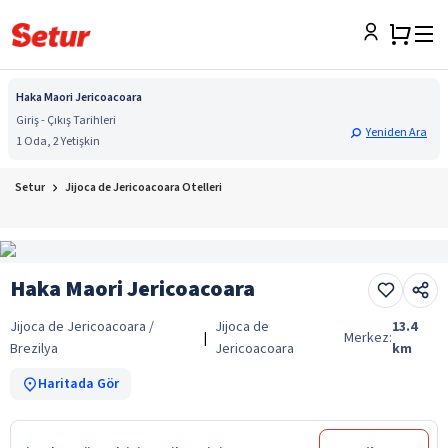
Haka Maori Jericoacoara
Giriş - Çıkış Tarihleri
Yeniden Ara
1 Oda, 2 Yetişkin
Setur
Jijoca de Jericoacoara Otelleri
Haka Maori Jericoacoara
Jijoca de Jericoacoara /
Jijoca de
13.4
|
Merkez:
Brezilya
Jericoacoara
km
Haritada Gör