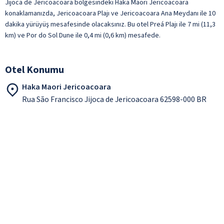
Jijoca de Jericoacoara bölgesindeki Haka Maori Jericoacoara
konaklamanızda, Jericoacoara Plajı ve Jericoacoara Ana Meydanı ile 10
dakika yürüyüş mesafesinde olacaksınız. Bu otel Preá Plajı ile 7 mi (11,3
km) ve Por do Sol Dune ile 0,4 mi (0,6 km) mesafede.
Otel Konumu
Haka Maori Jericoacoara
Rua São Francisco Jijoca de Jericoacoara 62598-000 BR