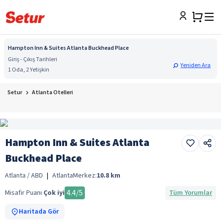
Hampton Inn & Suites Atlanta Buckhead Place
Giriş - Çıkış Tarihleri
Yeniden Ara
1 Oda, 2 Yetişkin
Setur
Atlanta Otelleri
Hampton Inn & Suites Atlanta
Buckhead Place
Atlanta / ABD
|
Atlanta
Merkez:
10.8
km
4.4
/5
Misafir Puanı
Çok iyi
Tüm Yorumlar
Haritada Gör