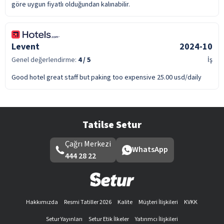
göre uygun fiyatlı olduğundan kalınabilir.
Levent
2024-10
Genel değerlendirme:
4
/ 5
İş
Good hotel great staff but paking too expensive 25.00 usd/daily
Tatilse Setur
Çağrı Merkezi
WhatsApp
444 28 22
Hakkımızda
Resmi Tatiller 2026
Kalite
Müşteri İlişkileri
KVKK
Setur Yayınları
Setur Etik İlkeler
Yatırımcı İlişkileri