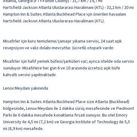
Atlanta, Georgia (FTY-Fulton County) - 31,7 km / 19,7 mi
Hartsfield-Jackson Atlanta Uluslararası Havalimanı (ATL) - 32,2 km / 20 mi
Hampton Inn & Suites Atlanta Buckhead Place için önerilen havaalanı
Hartsfield-Jackson Atlanta Uluslararası Havalimanı (ATL).
Misafirler için kuru temizleme/çamaşır yıkama servisi, 24 saat açık
resepsiyon ve valiz dolabı mevcuttur. (ücretli) otopark vardır.
Misafirler için hafif yemek büfesi/şarküteri var; ayrıca otelde oda servisi
sunuluyor. Misafirlere her gün 6 ve 10 arasında ücretsiz açık büfe
kahvaltı servisi yapılmaktadır.
Lenox Meydanı yakınında
Hampton Inn & Suites Atlanta Buckhead Place size Atlanta (Buckhead)
bölgesinde, Lenox Meydanı ile 2 dakika sürüş mesafesinde ve Piedmont
Parkı ile 6 dakika mesafede konaklama fırsatı sunuyor. Bu otel Emory
University ile 4,5 mi (7,2 km) ve Georgia Institute of Technology ile 5,5
mi (8,9 km) mesafede.