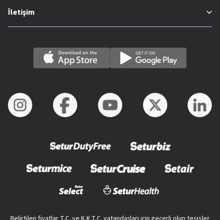
İletişim
Belirtilen fiyatlar T.C. ve K.K.T.C. vatandaşları için geçerli olup tesisler