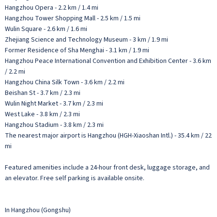
Hangzhou Opera - 2.2 km / 1.4 mi
Hangzhou Tower Shopping Mall - 2.5 km / 1.5 mi
Wulin Square - 2.6 km / 1.6 mi
Zhejiang Science and Technology Museum - 3 km / 1.9 mi
Former Residence of Sha Menghai - 3.1 km / 1.9 mi
Hangzhou Peace International Convention and Exhibition Center - 3.6 km
/ 2.2 mi
Hangzhou China Silk Town - 3.6 km / 2.2 mi
Beishan St - 3.7 km / 2.3 mi
Wulin Night Market - 3.7 km / 2.3 mi
West Lake - 3.8 km / 2.3 mi
Hangzhou Stadium - 3.8 km / 2.3 mi
The nearest major airport is Hangzhou (HGH-Xiaoshan Intl.) - 35.4 km / 22
mi
Featured amenities include a 24-hour front desk, luggage storage, and
an elevator. Free self parking is available onsite.
In Hangzhou (Gongshu)