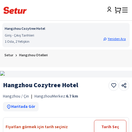
Hangzhou Cozytree Hotel
Giriş - Çıkış Tarihleri
Yeniden Ara
1 Oda, 2 Yetişkin
Setur
Hangzhou Otelleri
Hangzhou Cozytree Hotel
Hangzhou / Çin
|
Hangzhou
Merkez:
6.7
km
Haritada Gör
Fiyatları görmek için tarih seçiniz
Tarih Seç