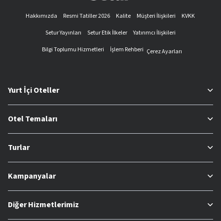
Hakkımızda
Resmi Tatiller 2026
Kalite
Müşteri İlişkileri
KVKK
Setur Yayınları
Setur Etik İlkeler
Yatırımcı İlişkileri
Bilgi Toplumu Hizmetleri
İşlem Rehberi
Çerez Ayarları
Yurt İçi Oteller
Otel Temaları
Turlar
Kampanyalar
Diğer Hizmetlerimiz