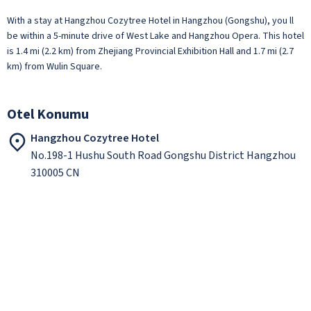
With a stay at Hangzhou Cozytree Hotel in Hangzhou (Gongshu), you ll
be within a 5-minute drive of West Lake and Hangzhou Opera. This hotel
is 1.4 mi (2.2 km) from Zhejiang Provincial Exhibition Hall and 1.7 mi (2.7
km) from Wulin Square.
Otel Konumu
Hangzhou Cozytree Hotel
No.198-1 Hushu South Road Gongshu District Hangzhou
310005 CN