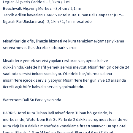
Legian Alışveriş Caddesi - 3,3 km / 2 mi
Beachwalk Alışveriş Merkezi - 3,4 km / 2,1 mi
Tercih edilen havaalanı HARRIS Hotel Kuta Tuban Bali Denpasar (DPS-
Ngurah Rai Uluslararası) - 2,2 km / 1,4 mi mesafede
Misafirler için ofis, limuzin hizmeti ve kuru temizleme/çamaşır yıkama
servisi mevcuttur. Ücretsiz otopark vardır.
Misafirlere yemek servisi yapılan restoran var, ayrıca kahve
dükkânında/kafede hafif yemek servisi mevcut. Misafirler için otelde 24
saat oda servisi imkanı sunuluyor. Oteldeki bar/oturma salonu
misafirlere içecek servisi yapıyor. Misafirlere her gün 7 ve 10 arasında
ücretli açık büfe kahvaltı servisi yapılmaktadır.
Waterbom Bali Su Parkı yakınında
HARRIS Hotel Kuta Tuban Bali misafirlere Tuban bölgesinde, iş
merkezinde, Waterbom Bali Su Parkı ile 2 dakika sürüş mesafesinde ve
Kuta Plajı ile 8 dakika mesafede konaklama fırsatı sunuyor. Bu spa otel
Legian Plajı ile 2,5 mi (4 km) ve Seminyak Plajı ile 4,6 mi (7,4 km)