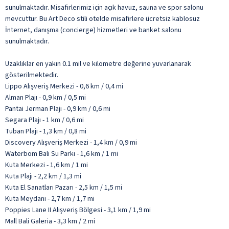
sunulmaktadır. Misafirlerimiz için açık havuz, sauna ve spor salonu
mevcuttur. Bu Art Deco stili otelde misafirlere ücretsiz kablosuz
İnternet, danışma (concierge) hizmetleri ve banket salonu
sunulmaktadır.
Uzaklıklar en yakın 0.1 mil ve kilometre değerine yuvarlanarak
gösterilmektedir.
Lippo Alışveriş Merkezi - 0,6 km / 0,4 mi
Alman Plajı - 0,9 km / 0,5 mi
Pantai Jerman Plajı - 0,9 km / 0,6 mi
Segara Plajı - 1 km / 0,6 mi
Tuban Plajı - 1,3 km / 0,8 mi
Discovery Alışveriş Merkezi - 1,4 km / 0,9 mi
Waterbom Bali Su Parkı - 1,6 km / 1 mi
Kuta Merkezi - 1,6 km / 1 mi
Kuta Plajı - 2,2 km / 1,3 mi
Kuta El Sanatları Pazarı - 2,5 km / 1,5 mi
Kuta Meydanı - 2,7 km / 1,7 mi
Poppies Lane II Alışveriş Bölgesi - 3,1 km / 1,9 mi
Mall Bali Galeria - 3,3 km / 2 mi