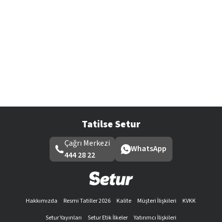
Tatilse Setur
Çağrı Merkezi
WhatsApp
444 28 22
Hakkımızda
Resmi Tatiller 2026
Kalite
Müşteri İlişkileri
KVKK
Setur Yayınları
Setur Etik İlkeler
Yatırımcı İlişkileri