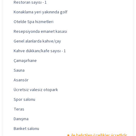
Restoran sayısı - 1
Konaklama yeri yakınında golf
Otelde Spa hizmetleri
Resepsiyonda emanet kasası
Genel alanlarda kahve/çay
Kahve dükkanı/kafe sayısı - 1
Çamaşırhane
Sauna
Asansör
Ücretsiz valesiz otopark
Spor salonu
Teras
Danışma
Banket salonu
ile belirtilen özellikler ücretlidir.