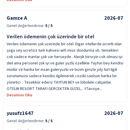
Gamze A
2026-07
Genel değerlendirme:
5
/ 5
Verilen ödemenin çok üzerinde bir otel
Verilen ödemenin çok uzerinde bir otel. Diger otellerde ücretli olan
çogu sey ucretsiz turk kahvesi wifi mısır dondurma vb. Yemekleri
cok sadece mantar çok var herseyde . Alerjik birsryin cok olmasi iyi
deil ama personel çok iyi ve guler yuzlü özellikle Tayfun bey kendisi
müdür ve harika bir insan guleryuzlü ve bizim giriste joly turl ilgili
sorunumuzu sadece kendisi ilgilenerek cozdü saolsun harika bir
yönetici .. Tesekkür ederiz TAYFUN BEY ve lobideki calışanlar.
OTELIN RESORT TARAFI GERCEKTEN GÜZEL... tTavsiye...
Devamını Oku
yusufz1647
2026-07
Genel değerlendirme:
5
/ 5