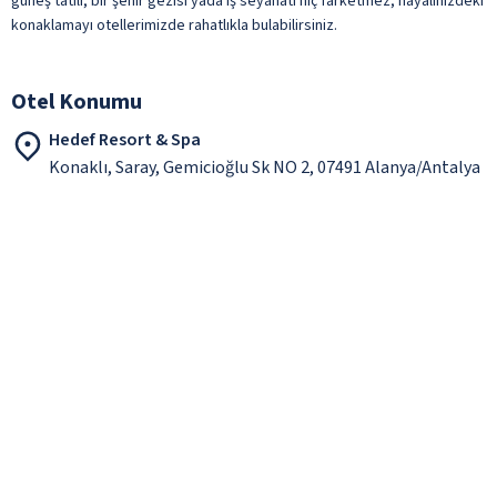
güneş tatili, bir şehir gezisi yada iş seyahati hiç farketmez, hayalinizdeki
konaklamayı otellerimizde rahatlıkla bulabilirsiniz.
Otel Konumu
Hedef Resort & Spa
Konaklı, Saray, Gemicioğlu Sk NO 2, 07491 Alanya/Antalya