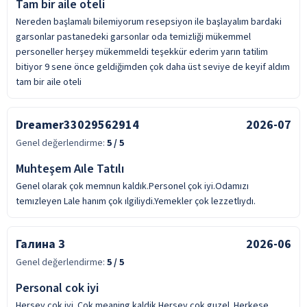
Tam bir aile oteli
Nereden başlamalı bilemiyorum resepsiyon ile başlayalım bardaki
garsonlar pastanedeki garsonlar oda temizliği mükemmel
personeller herşey mükemmeldi teşekkür ederim yarın tatilim
bitiyor 9 sene önce geldiğimden çok daha üst seviye de keyif aldım
tam bir aile oteli
Dreamer33029562914
2026-07
Genel değerlendirme:
5
/ 5
Muhteşem Aıle Tatılı
Genel olarak çok memnun kaldık.Personel çok iyi.Odamızı
temızleyen Lale hanım çok ılgiliydi.Yemekler çok lezzetlıydı.
Галина З
2026-06
Genel değerlendirme:
5
/ 5
Personal cok iyi
Hersey cok iyi. Cok meaning kaldik Hersey cok guzel. Herkese