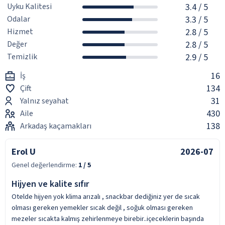
Uyku Kalitesi
3.4
/ 5
Odalar
3.3
/ 5
Hizmet
2.8
/ 5
Değer
2.8
/ 5
Temizlik
2.9
/ 5
16
İş
134
Çift
31
Yalnız seyahat
430
Aile
138
Arkadaş kaçamakları
Erol U
2026-07
Genel değerlendirme:
1
/ 5
Hijyen ve kalite sıfır
Otelde hijyen yok klima arızalı , snackbar dediğiniz yer de sıcak
olması gereken yemekler sıcak değil , soğuk olması gereken
mezeler sıcakta kalmış zehirlenmeye birebir..içeceklerin başında