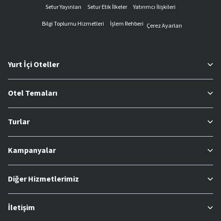
Setur Yayınları
Setur Etik İlkeler
Yatırımcı İlişkileri
Bilgi Toplumu Hizmetleri
İşlem Rehberi
Çerez Ayarları
Yurt İçi Oteller
Otel Temaları
Turlar
Kampanyalar
Diğer Hizmetlerimiz
İletişim