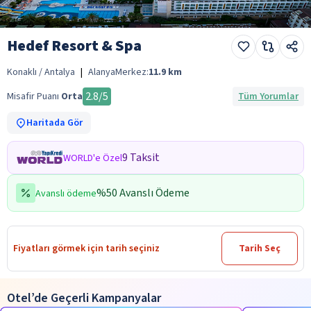
Hedef Resort & Spa
Konaklı / Antalya
|
Alanya
Merkez:
11.9
km
2.8
/5
Misafir Puanı
Orta
Tüm Yorumlar
Haritada Gör
9 Taksit
WORLD'e Özel
%50 Avanslı Ödeme
Avanslı ödeme
Fiyatları görmek için tarih seçiniz
Tarih Seç
Otel’de Geçerli Kampanyalar