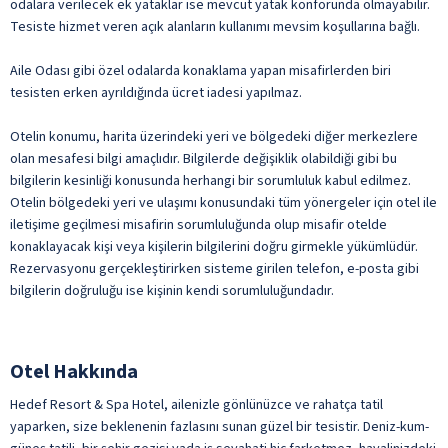
odalara verilecek ek yataklar ise mevcut yatak konforunda olmayabilir.
Tesiste hizmet veren açık alanların kullanımı mevsim koşullarına bağlı.
Voleybol
ile belirtilen özellikler ücretlidir.
Aile Odası gibi özel odalarda konaklama yapan misafirlerden biri
tesisten erken ayrıldığında ücret iadesi yapılmaz.
Otelin konumu, harita üzerindeki yeri ve bölgedeki diğer merkezlere
olan mesafesi bilgi amaçlıdır. Bilgilerde değişiklik olabildiği gibi bu
bilgilerin kesinliği konusunda herhangi bir sorumluluk kabul edilmez.
Otelin bölgedeki yeri ve ulaşımı konusundaki tüm yönergeler için otel ile
iletişime geçilmesi misafirin sorumluluğunda olup misafir otelde
konaklayacak kişi veya kişilerin bilgilerini doğru girmekle yükümlüdür.
Rezervasyonu gerçekleştirirken sisteme girilen telefon, e-posta gibi
bilgilerin doğruluğu ise kişinin kendi sorumluluğundadır.
Otel Hakkında
Hedef Resort & Spa Hotel, ailenizle gönlünüzce ve rahatça tatil
yaparken, size beklenenin fazlasını sunan güzel bir tesistir. Deniz-kum-