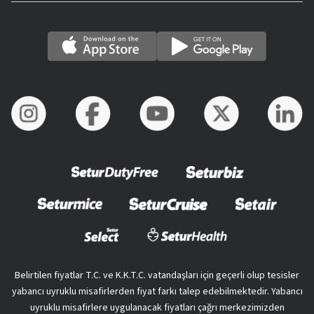
Belirtilen fiyatlar T.C. ve K.K.T.C. vatandaşları için geçerli olup tesisler
yabancı uyruklu misafirlerden fiyat farkı talep edebilmektedir. Yabancı
uyruklu misafirlere uygulanacak fiyatları çağrı merkezimizden