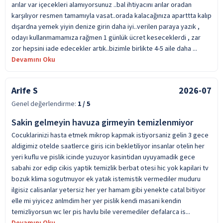
arılar var içecekleri alamıyorsunuz ..bal ihtiyacını arılar oradan
karşılıyor resmen tamamıyla vasat..orada kalacağınıza aparttta kalıp
dışardna yemek yiyin denize girin daha iyi..verilen paraya yazık ,
odayı kullanmamamıza rağmen 1 günlük ücret keseceklerdi , zar
zor hepsini iade edecekler artık..bizimle birlikte 4-5 aile daha ...
Devamını Oku
Arife S
2026-07
Genel değerlendirme:
1
/ 5
Sakin gelmeyin havuza girmeyin temizlenmiyor
Cocuklarinizi hasta etmek mikrop kapmak istiyorsaniz gelin 3 gece
aldigimiz otelde saatlerce giris icin bekletiliyor insanlar otelin her
yeri kuflu ve pislik icinde yuzuyor kasintidan uyuyamadik gece
sabahi zor edip cikis yaptik temizlik berbat otesi hic yok kapilari tv
bozuk klima sogutmuyor ek yatak istemistik vermediler muduru
ilgisiz calisanlar yetersiz her yer hamam gibi yenekte catal bitiyor
elle mi yiyicez anlmdim her yer pislik kendi masani kendin
temizliyorsun wc ler pis havlu bile veremediler defalarca is...
Devamını Oku