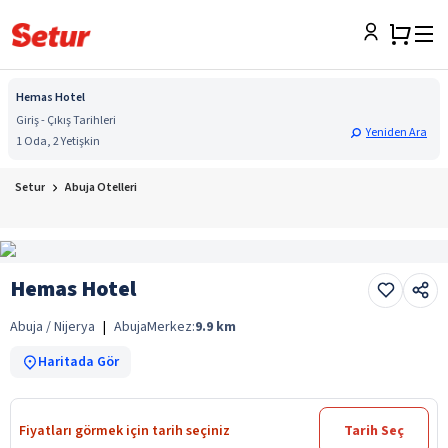
Hemas Hotel
Giriş - Çıkış Tarihleri
Yeniden Ara
1 Oda, 2 Yetişkin
Setur
Abuja Otelleri
Hemas Hotel
Abuja / Nijerya
|
Abuja
Merkez:
9.9
km
Haritada Gör
Fiyatları görmek için tarih seçiniz
Tarih Seç