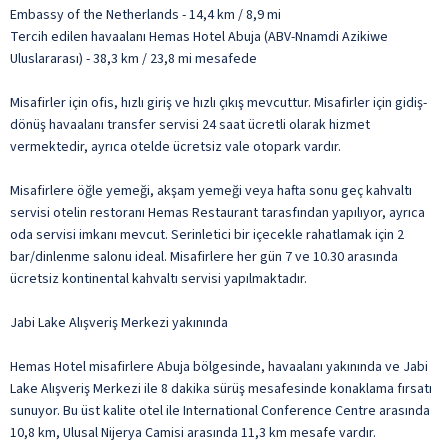
Embassy of the Netherlands - 14,4 km / 8,9 mi
Tercih edilen havaalanı Hemas Hotel Abuja (ABV-Nnamdi Azikiwe
Uluslararası) - 38,3 km / 23,8 mi mesafede
Misafirler için ofis, hızlı giriş ve hızlı çıkış mevcuttur. Misafirler için gidiş-
dönüş havaalanı transfer servisi 24 saat ücretli olarak hizmet
vermektedir, ayrıca otelde ücretsiz vale otopark vardır.
Misafirlere öğle yemeği, akşam yemeği veya hafta sonu geç kahvaltı
servisi otelin restoranı Hemas Restaurant tarasfından yapılıyor, ayrıca
oda servisi imkanı mevcut. Serinletici bir içecekle rahatlamak için 2
bar/dinlenme salonu ideal. Misafirlere her gün 7 ve 10.30 arasında
ücretsiz kontinental kahvaltı servisi yapılmaktadır.
Jabi Lake Alışveriş Merkezi yakınında
Hemas Hotel misafirlere Abuja bölgesinde, havaalanı yakınında ve Jabi
Lake Alışveriş Merkezi ile 8 dakika sürüş mesafesinde konaklama fırsatı
sunuyor. Bu üst kalite otel ile International Conference Centre arasında
10,8 km, Ulusal Nijerya Camisi arasında 11,3 km mesafe vardır.