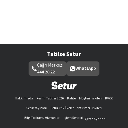
Tatilse Setur
Çağrı Merkezi
WhatsApp
444 28 22
Hakkımızda
Resmi Tatiller 2026
Kalite
Müşteri İlişkileri
KVKK
Setur Yayınları
Setur Etik İlkeler
Yatırımcı İlişkileri
Bilgi Toplumu Hizmetleri
İşlem Rehberi
Çerez Ayarları