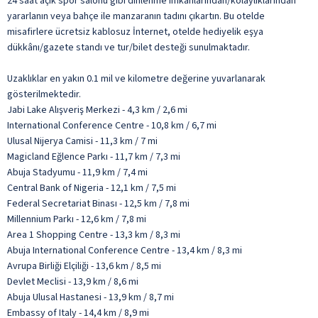
24 saat açık spor salonu gibi dinlenme imkânlarından/kolaylıklarından
yararlanın veya bahçe ile manzaranın tadını çıkartın. Bu otelde
misafirlere ücretsiz kablosuz İnternet, otelde hediyelik eşya
dükkânı/gazete standı ve tur/bilet desteği sunulmaktadır.
Uzaklıklar en yakın 0.1 mil ve kilometre değerine yuvarlanarak
gösterilmektedir.
Jabi Lake Alışveriş Merkezi - 4,3 km / 2,6 mi
International Conference Centre - 10,8 km / 6,7 mi
Ulusal Nijerya Camisi - 11,3 km / 7 mi
Magicland Eğlence Parkı - 11,7 km / 7,3 mi
Abuja Stadyumu - 11,9 km / 7,4 mi
Central Bank of Nigeria - 12,1 km / 7,5 mi
Federal Secretariat Binası - 12,5 km / 7,8 mi
Millennium Parkı - 12,6 km / 7,8 mi
Area 1 Shopping Centre - 13,3 km / 8,3 mi
Abuja International Conference Centre - 13,4 km / 8,3 mi
Avrupa Birliği Elçiliği - 13,6 km / 8,5 mi
Devlet Meclisi - 13,9 km / 8,6 mi
Abuja Ulusal Hastanesi - 13,9 km / 8,7 mi
Embassy of Italy - 14,4 km / 8,9 mi