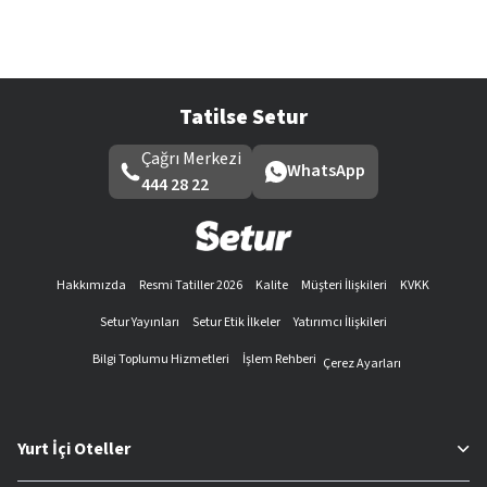
Tatilse Setur
Çağrı Merkezi
WhatsApp
444 28 22
Hakkımızda
Resmi Tatiller 2026
Kalite
Müşteri İlişkileri
KVKK
Setur Yayınları
Setur Etik İlkeler
Yatırımcı İlişkileri
Bilgi Toplumu Hizmetleri
İşlem Rehberi
Çerez Ayarları
Yurt İçi Oteller