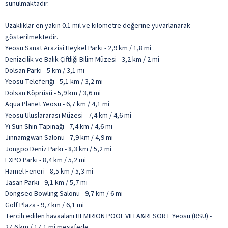
sunulmaktadır.
Uzaklıklar en yakın 0.1 mil ve kilometre değerine yuvarlanarak
gösterilmektedir.
Yeosu Sanat Arazisi Heykel Parkı - 2,9 km / 1,8 mi
Denizcilik ve Balık Çiftliği Bilim Müzesi - 3,2 km / 2 mi
Dolsan Parkı - 5 km / 3,1 mi
Yeosu Teleferiği - 5,1 km / 3,2 mi
Dolsan Köprüsü - 5,9 km / 3,6 mi
Aqua Planet Yeosu - 6,7 km / 4,1 mi
Yeosu Uluslararası Müzesi - 7,4 km / 4,6 mi
Yi Sun Shin Tapınağı - 7,4 km / 4,6 mi
Jinnamgwan Salonu - 7,9 km / 4,9 mi
Jongpo Deniz Parkı - 8,3 km / 5,2 mi
EXPO Parkı - 8,4 km / 5,2 mi
Hamel Feneri - 8,5 km / 5,3 mi
Jasan Parkı - 9,1 km / 5,7 mi
Dongseo Bowling Salonu - 9,7 km / 6 mi
Golf Plaza - 9,7 km / 6,1 mi
Tercih edilen havaalanı HEMIRION POOL VILLA&RESORT Yeosu (RSU) -
27,6 km / 17,1 mi mesafede