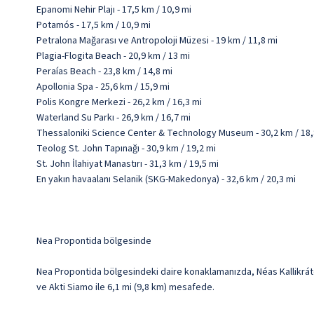
Epanomi Nehir Plajı - 17,5 km / 10,9 mi
Potamós - 17,5 km / 10,9 mi
Petralona Mağarası ve Antropoloji Müzesi - 19 km / 11,8 mi
Plagia-Flogita Beach - 20,9 km / 13 mi
Peraías Beach - 23,8 km / 14,8 mi
Apollonia Spa - 25,6 km / 15,9 mi
Polis Kongre Merkezi - 26,2 km / 16,3 mi
Waterland Su Parkı - 26,9 km / 16,7 mi
Thessaloniki Science Center & Technology Museum - 30,2 km / 18,
Teolog St. John Tapınağı - 30,9 km / 19,2 mi
St. John İlahiyat Manastırı - 31,3 km / 19,5 mi
En yakın havaalanı Selanik (SKG-Makedonya) - 32,6 km / 20,3 mi
Nea Propontida bölgesinde
Nea Propontida bölgesindeki daire konaklamanızda, Néas Kallikráte
ve Akti Siamo ile 6,1 mi (9,8 km) mesafede.