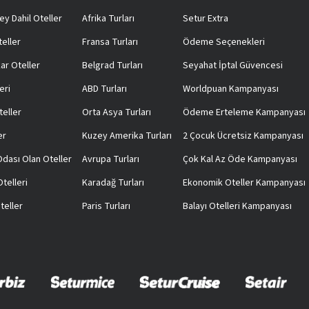
ey Dahil Oteller
Afrika Turları
Setur Extra
teller
Fransa Turları
Ödeme Seçenekleri
ar Oteller
Belgrad Turları
Seyahat İptal Güvencesi
eri
ABD Turları
Worldpuan Kampanyası
teller
Orta Asya Turları
Ödeme Erteleme Kampanyası
er
Kuzey Amerika Turları
2 Çocuk Ücretsiz Kampanyası
 Odası Olan Oteller
Avrupa Turları
Çok Kal Az Öde Kampanyası
telleri
Karadağ Turları
Ekonomik Oteller Kampanyası
teller
Paris Turları
Balayı Otelleri Kampanyası