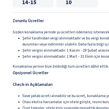
14
-
15
10
Zorunlu Ücretler
Sizden konaklama yerinde şu ücretleri ödemeniz istenecektir
Şehir tarafından vergi alınmaktadır ve bu vergi kon
durumları veya indirimler olabilir. Daha fazla bilgi 
Şehir vergisi alınmaktadır: 1 Kasım - 29 Şubat arası
Şehir vergisi alınmaktadır: 1 Mart - 31 Ekim için kon
Konaklama yerinin bize bildirdiği tüm ücretleri dâhil ettik.
Opsiyonel Ücretler
Check-in Açıklamaları
İlave yatak ücreti alınabilir ve bu ücret, konaklama y
Olası ekstra harcamalar için otele girişte, resmi kur
Özel talepler, otele giriş sırasında müsaitlik durumu