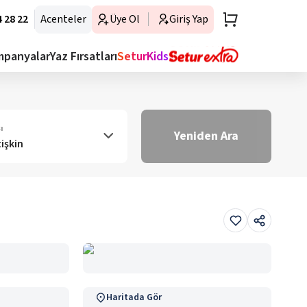
 28 22
Acenteler
Üye Ol
Giriş Yap
mpanyalar
Yaz Fırsatları
SeturKids
ı
Yeniden Ara
tişkin
Haritada Gör