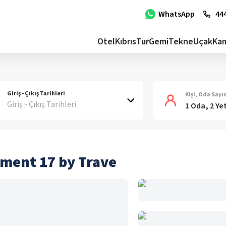
WhatsApp
444
Otel
Kıbrıs
Tur
Gemi
Tekne
Uçak
Ka
Giriş - Çıkış Tarihleri
Kişi, Oda Sayıs
Giriş - Çıkış Tarihleri
1 Oda, 2 Ye
tment 17 by Trave