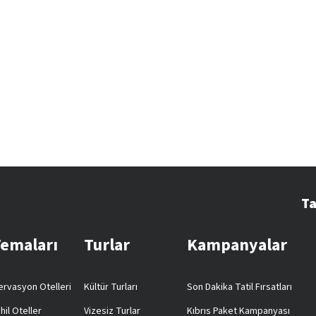
Ta
Temaları
Turlar
Kampanyalar
rvasyon Otelleri
Kültür Turları
Son Dakika Tatil Fırsatları
hil Oteller
Vizesiz Turlar
Kıbrıs Paket Kampanyası