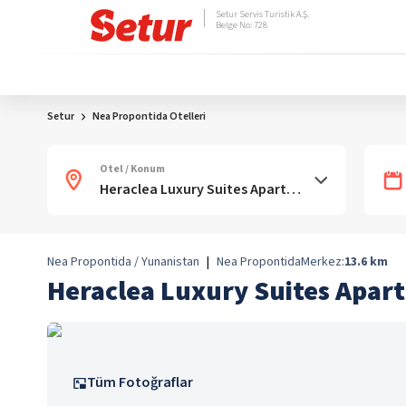
Setur Servis Turistik A.Ş.
Belge No: 728
Setur
Nea Propontida Otelleri
Otel / Konum
Nea Propontida / Yunanistan
|
Nea Propontida
Merkez:
13.6
km
Heraclea Luxury Suites Apar
Tüm Fotoğraflar