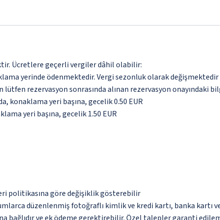
. Ücretlere geçerli vergiler dâhil olabilir:
aklama yerinde ödenmektedir. Vergi sezonluk olarak değişmektedir
için lütfen rezervasyon sonrasında alınan rezervasyon onayındaki bil
nda, konaklama yeri başına, gecelik 0.50 EUR
aklama yeri başına, gecelik 1.50 EUR
eri politikasına göre değişiklik gösterebilir
umlarca düzenlenmiş fotoğraflı kimlik ve kredi kartı, banka kartı v
na bağlıdır ve ek ödeme gerektirebilir. Özel talepler garanti edile