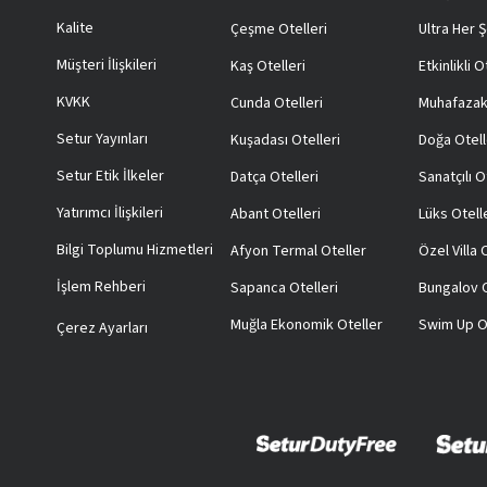
Kalite
Çeşme Otelleri
Ultra Her Ş
Müşteri İlişkileri
Kaş Otelleri
Etkinlikli O
KVKK
Cunda Otelleri
Muhafazak
Setur Yayınları
Kuşadası Otelleri
Doğa Otell
Setur Etik İlkeler
Datça Otelleri
Sanatçılı O
Yatırımcı İlişkileri
Abant Otelleri
Lüks Otell
Bilgi Toplumu Hizmetleri
Afyon Termal Oteller
Özel Villa
İşlem Rehberi
Sapanca Otelleri
Bungalov O
Muğla Ekonomik Oteller
Swim Up O
Çerez Ayarları