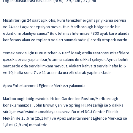
Logan Uluslararası Havaalanı (BOS) - 59,7 km / 37,1 mi
Misafirler için 24 saat açık ofis, kuru temizleme/çamaşır yıkama servisi
ve 24 saat açık resepsiyon mevcuttur. Marlborough bölgesinde bir
etkinlik mi planlıyorsunuz? Bu otel misafirlerimize 4800 ayak kare alanda
konferans alanı ve toplantı odaları sunmaktadır. (ücretli) otopark vardır.
Yemek servisi için BLVD Kitchen & Bar® ideal; otelin restoranı misafirlere
içecek servisi yapılan bar/oturma salonu ile dikkat çekiyor. Ayrıca belirli
saatlerde oda servisi imkanı mevcut. Alakart kahvaltı servisi hafta içi 6
ve 10, hafta sonu 7 ve 11 arasında ücretli olarak yapılmaktadır.
Apex Entertainment Eğlence Merkezi yakınında
Marlborough bölgesindeki Hilton Garden Inn Boston/Marlborough
konaklamanızda, John Brown Çanı ve Spring Hill Mezarlığı ile 5 dakika
sürüş mesafesinde konaklayacaksınız. Bu otel DCU Center Etkinlik
Mekânı ile 15,6 mi (25,1 km) ve Apex Entertainment Eğlence Merkezi ile
1,8 mi (2,9 km) mesafede.