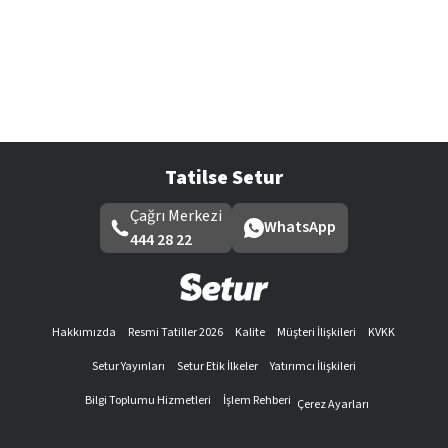
Tatilse Setur
Çağrı Merkezi
WhatsApp
444 28 22
Hakkımızda
Resmi Tatiller 2026
Kalite
Müşteri İlişkileri
KVKK
Setur Yayınları
Setur Etik İlkeler
Yatırımcı İlişkileri
Bilgi Toplumu Hizmetleri
İşlem Rehberi
Çerez Ayarları