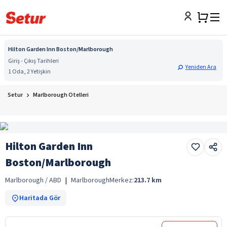
Hilton Garden Inn Boston/Marlborough
Giriş - Çıkış Tarihleri
Yeniden Ara
1 Oda, 2 Yetişkin
Setur
Marlborough Otelleri
Hilton Garden Inn
Boston/Marlborough
Marlborough / ABD
|
Marlborough
Merkez:
213.7
km
Haritada Gör