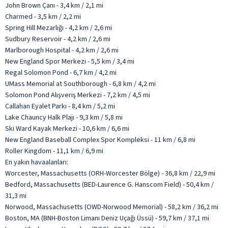
John Brown Çanı - 3,4 km / 2,1 mi
Charmed - 3,5 km / 2,2 mi
Spring Hill Mezarlığı - 4,2 km / 2,6 mi
Sudbury Reservoir - 4,2 km / 2,6 mi
Marlborough Hospital - 4,2 km / 2,6 mi
New England Spor Merkezi - 5,5 km / 3,4 mi
Regal Solomon Pond - 6,7 km / 4,2 mi
UMass Memorial at Southborough - 6,8 km / 4,2 mi
Solomon Pond Alışveriş Merkezi - 7,2 km / 4,5 mi
Callahan Eyalet Parkı - 8,4 km / 5,2 mi
Lake Chauncy Halk Plajı - 9,3 km / 5,8 mi
Ski Ward Kayak Merkezi - 10,6 km / 6,6 mi
New England Baseball Complex Spor Kompleksi - 11 km / 6,8 mi
Roller Kingdom - 11,1 km / 6,9 mi
En yakın havaalanları:
Worcester, Massachusetts (ORH-Worcester Bölge) - 36,8 km / 22,9 mi
Bedford, Massachusetts (BED-Laurence G. Hanscom Field) - 50,4 km /
31,3 mi
Norwood, Massachusetts (OWD-Norwood Memorial) - 58,2 km / 36,2 mi
Boston, MA (BNH-Boston Limanı Deniz Uçağı Üssü) - 59,7 km / 37,1 mi