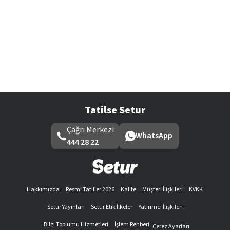
Tatilse Setur
Çağrı Merkezi
WhatsApp
444 28 22
Hakkımızda
Resmi Tatiller 2026
Kalite
Müşteri İlişkileri
KVKK
Setur Yayınları
Setur Etik İlkeler
Yatırımcı İlişkileri
Bilgi Toplumu Hizmetleri
İşlem Rehberi
Çerez Ayarları