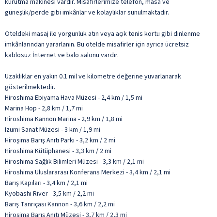
kurutma makinesi vardır. Misafirlerimize telefon, masa ve
güneşlik/perde gibi imkânlar ve kolaylıklar sunulmaktadır.
Oteldeki masaj ile yorgunluk atın veya açık tenis kortu gibi dinlenme
imkânlarından yararlanın. Bu otelde misafirler için ayrıca ücretsiz
kablosuz İnternet ve balo salonu vardır.
Uzaklıklar en yakın 0.1 mil ve kilometre değerine yuvarlanarak
gösterilmektedir.
Hiroshima Ebiyama Hava Müzesi - 2,4 km / 1,5 mi
Marina Hop - 2,8 km / 1,7 mi
Hiroshima Kannon Marina - 2,9 km / 1,8 mi
Izumi Sanat Müzesi - 3 km / 1,9 mi
Hiroşima Barış Anıtı Parkı - 3,2 km / 2 mi
Hiroshima Kütüphanesi - 3,3 km / 2 mi
Hiroshima Sağlık Bilimleri Müzesi - 3,3 km / 2,1 mi
Hiroshima Uluslararası Konferans Merkezi - 3,4 km / 2,1 mi
Barış Kapıları - 3,4 km / 2,1 mi
Kyobashi River - 3,5 km / 2,2 mi
Barış Tanrıçası Kannon - 3,6 km / 2,2 mi
Hiroşima Barış Anıtı Müzesi - 3,7 km / 2,3 mi