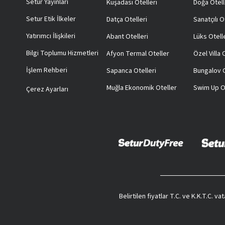
Setur Yayınları
Kuşadası Otelleri
Doğa Otell
Setur Etik İlkeler
Datça Otelleri
Sanatçılı O
Yatırımcı İlişkileri
Abant Otelleri
Lüks Otell
Bilgi Toplumu Hizmetleri
Afyon Termal Oteller
Özel Villa
İşlem Rehberi
Sapanca Otelleri
Bungalov O
Muğla Ekonomik Oteller
Swim Up O
Çerez Ayarları
Belirtilen fiyatlar T.C. ve K.K.T.C. 