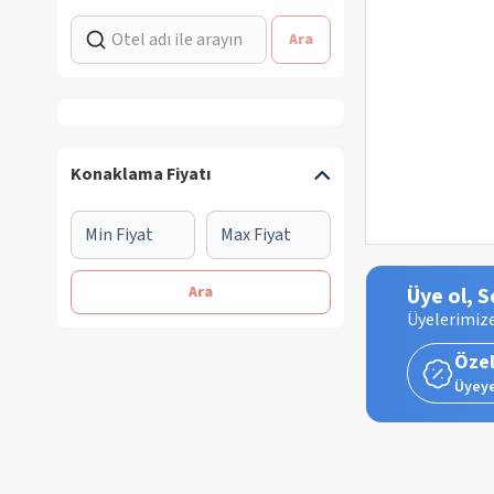
Ara
Konaklama Fiyatı
Ara
Üye ol, S
Üyelerimize
Özel
Üyeye