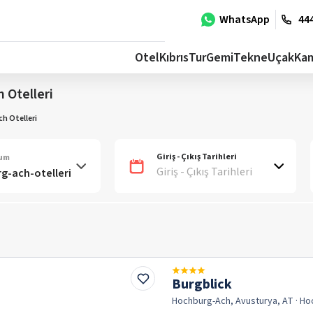
WhatsApp
444
Otel
Kıbrıs
Tur
Gemi
Tekne
Uçak
Ka
 Otelleri
h Otelleri
Giriş - Çıkış Tarihleri
num
Giriş - Çıkış Tarihleri
Burgblick
Hochburg-Ach, Avusturya, AT
· Ho