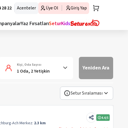
 28 22
Acenteler
Üye Ol
Giriş Yap
mpanyalar
Yaz Fırsatları
SeturKids
Kişi, Oda Sayısı
Yeniden Ara
1 Oda, 2 Yetişkin
Setur Sıralaması
4.4
/5
chburg-Ach
Merkez:
2.3 km