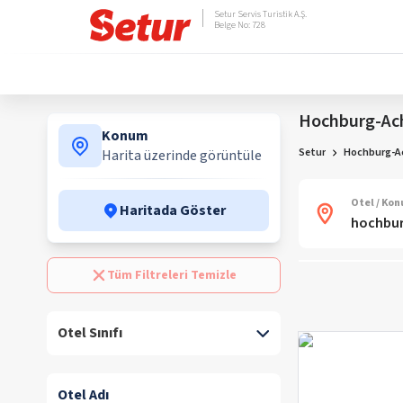
Setur Servis Turistik A.Ş.
Belge No: 728
Hochburg-Ach
Konum
Setur
Hochburg-Ac
Harita üzerinde görüntüle
Otel / Ko
Haritada Göster
Tüm Filtreleri Temizle
Otel Sınıfı
Otel Adı