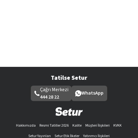
Tatilse Setur
Çağrı Merkezi
WhatsApp
444 28 22
Hakkımızda
Resmi Tatiller 2026
Kalite
Müşteri İlişkileri
KVKK
Setur Yayınları
Setur Etik İlkeler
Yatırımcı İlişkileri