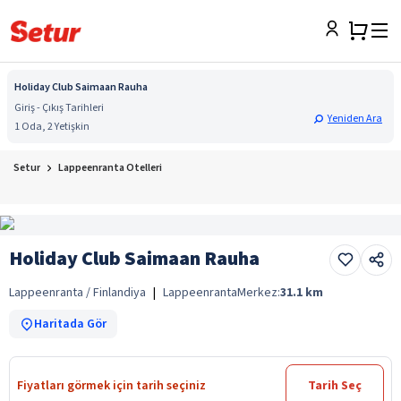
Holiday Club Saimaan Rauha
Giriş - Çıkış Tarihleri
Yeniden Ara
1 Oda, 2 Yetişkin
Setur
Lappeenranta Otelleri
Holiday Club Saimaan Rauha
Lappeenranta / Finlandiya
|
Lappeenranta
Merkez:
31.1
km
Haritada Gör
Fiyatları görmek için tarih seçiniz
Tarih Seç