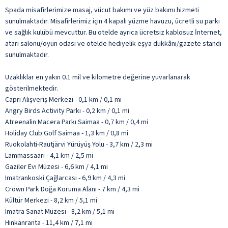
Spada misafirlerimize masaj, vücut bakımı ve yüz bakımı hizmeti
sunulmaktadır. Misafirlerimiz için 4 kapalı yüzme havuzu, ücretli su parkı
ve sağlık kulübü mevcuttur. Bu otelde ayrıca ücretsiz kablosuz İnternet,
atari salonu/oyun odası ve otelde hediyelik eşya dükkânı/gazete standı
sunulmaktadır.
Uzaklıklar en yakın 0.1 mil ve kilometre değerine yuvarlanarak
gösterilmektedir.
Capri Alışveriş Merkezi - 0,1 km / 0,1 mi
Angry Birds Activity Parkı - 0,2 km / 0,1 mi
Atreenalin Macera Parkı Saimaa - 0,7 km / 0,4 mi
Holiday Club Golf Saimaa - 1,3 km / 0,8 mi
Ruokolahti-Rautjärvi Yürüyüş Yolu - 3,7 km / 2,3 mi
Lammassaari - 4,1 km / 2,5 mi
Gaziler Evi Müzesi - 6,6 km / 4,1 mi
Imatrankoski Çağlarcası - 6,9 km / 4,3 mi
Crown Park Doğa Koruma Alanı - 7 km / 4,3 mi
Kültür Merkezi - 8,2 km / 5,1 mi
Imatra Sanat Müzesi - 8,2 km / 5,1 mi
Hinkanranta - 11,4 km / 7,1 mi