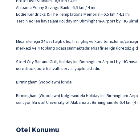
Protective Stadium - 6,5 km / 4 mi
Alabama Penny Savings Bank - 6,5 km / 4 mi
Eddie Kendricks & The Temptations Memorial - 6,5 km / 4,1 mi
Tercih edilen havaalanı Holiday Inn Birmingham-Airport by IHG Birm
Misafirler için 24 saat açık ofis, hızlı çıkış ve kuru temizleme/çam
merkezi ve 4 toplantı odası sunmaktadır. Misafirler için ücretsiz gi
Steel City Bar and Grill, Holiday Inn Birmingham-Airport by IHG mis
ücretli açık büfe kahvaltı servisi yapılmaktadır.
Birmingham (Woodlawn) içinde
Birmingham (Woodlawn) bölgesindeki Holiday Inn Birmingham-Airpo
sunuyor. Bu otel University of Alabama at Birmingham ile 6,4 km (4 m
Otel Konumu