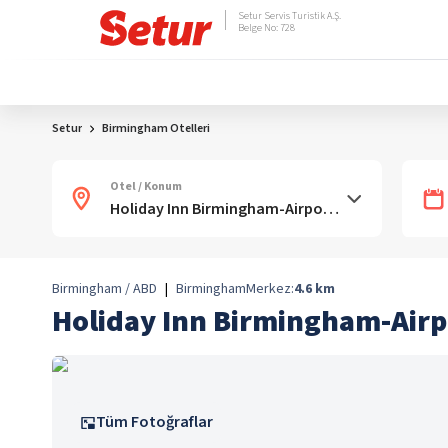
Setur Servis Turistik A.Ş.
Belge No: 728
Setur
Birmingham Otelleri
Otel / Konum
Birmingham / ABD
|
Birmingham
Merkez:
4.6
km
Holiday Inn Birmingham-Airp
Tüm Fotoğraflar