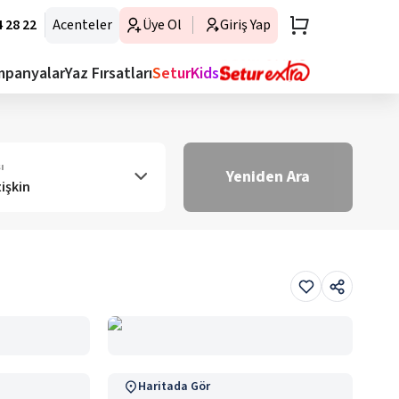
 28 22
Acenteler
Üye Ol
Giriş Yap
mpanyalar
Yaz Fırsatları
SeturKids
ı
Yeniden Ara
tişkin
Haritada Gör