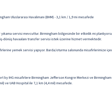
ingham Uluslararası Havalimanı (BHM) - 3,1 km / 1,9 mi mesafede
aşır yıkama servisi mevcuttur. Birmingham bölgesinde bir etkinlik mi planlıyo
diş-dönüş havaalanı transfer servisi istek üzerine hizmet vermektedir.
afirlerine yemek servisi yapıyor. Barda/oturma salonunda misafirlerimize içec
rt by IHG misafirlere Birmingham Jefferson Kongre Merkezi ve Birmingham 
il) ve UAB Hospital ile 7,1 km (4,4 mil) mesafede.