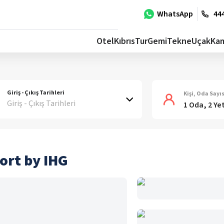
WhatsApp
444
Otel
Kıbrıs
Tur
Gemi
Tekne
Uçak
Ka
Giriş - Çıkış Tarihleri
Kişi, Oda Sayıs
Giriş - Çıkış Tarihleri
1 Oda, 2 Ye
ort by IHG