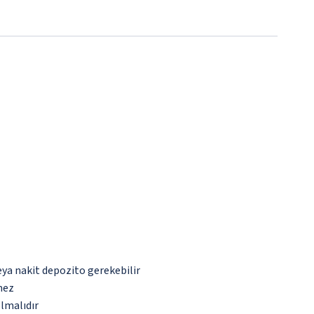
eya nakit depozito gerekebilir
mez
olmalıdır