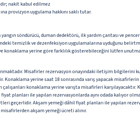
dir; nakit kabul edilmez
tına provizyon uygulama hakkını saklı tutar.
a yangın söndürücü, duman dedektörü, ilk yardım çantası ve pencer
ndeki temizlik ve dezenfeksiyon uygulamalarına uyduğunu belirtm
 ve konaklama yerine göre farklılık gösterebileceğini lütfen unutm
unmaktadır. Misafirler rezervasyon onayındaki iletişim bilgilerini 
dir. Konaklama yerine saat 18 sonrasında varış yapacak misafirleri
 çalışanları konaklama yerine varışta misafirleri karşılayacaktır.
il fiyat planları ile yapılan rezervasyonlarda aynı odada kalıyor olmas
leri geçerlidir. Akşam yemeği dâhil fiyat planları ile yapılan rezer
 misafirlerden akşam yemeği ücreti alınır.