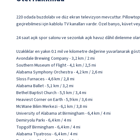
220 odada buzdolabı ve düz ekran televizyon mevcuttur. Pillowtop/yas
geçirebilmesi için kablolu TV kanalları vardır. Özel banyo, küvet v
24 saat açık spor salonu ve sezonluk açık havuz dâhil dinlenme olan
Uzaklıklar en yakın 0.1 mil ve kilometre değerine yuvarlanarak göst
Avondale Brewing Company - 3,2 km / 2 mi
Southern Museum of Flight - 4,1 km / 2,5 mi
Alabama Symphony Orchestra - 4,2 km / 2,6 mi
Sloss Furnaces - 4,6 km / 2,8 mi
Alabama Ballet - 5,1 km / 3,2 mi
Bethel Baptist Church - 5,5 km / 3,4 mi
Heaviest Corner on Earth - 5,9 km / 3,6 mi
McWane Bilim Merkezi - 6,1 km / 3,8 mi
University of Alabama at Birmingham - 6,4 km / 4 mi
Demiryolu Parkı - 6,4 km / 4 mi
Topgolf Birmingham - 6,4 km / 4 mi
Alabama Tiyatrosu - 6,4 km / 4 mi