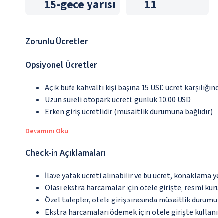
15
-
gece yarısı
11
Zorunlu Ücretler
Opsiyonel Ücretler
Açık büfe kahvaltı kişi başına 15 USD ücret karşılığın
Uzun süreli otopark ücreti: günlük 10.00 USD
Erken giriş ücretlidir (müsaitlik durumuna bağlıdır)
Devamını Oku
Check-in Açıklamaları
İlave yatak ücreti alınabilir ve bu ücret, konaklama y
Olası ekstra harcamalar için otele girişte, resmi kur
Özel talepler, otele giriş sırasında müsaitlik durumu
Ekstra harcamaları ödemek için otele girişte kullanıl