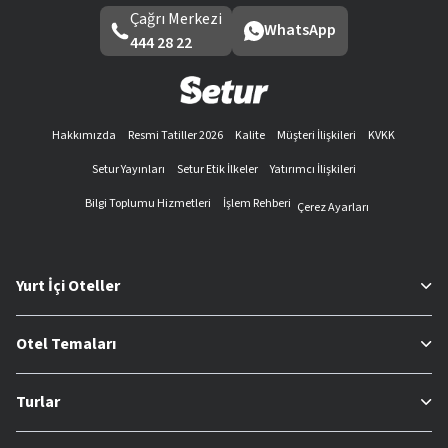
Çağrı Merkezi
WhatsApp
444 28 22
Hakkımızda
Resmi Tatiller 2026
Kalite
Müşteri İlişkileri
KVKK
Setur Yayınları
Setur Etik İlkeler
Yatırımcı İlişkileri
Bilgi Toplumu Hizmetleri
İşlem Rehberi
Çerez Ayarları
Yurt İçi Oteller
Otel Temaları
Turlar