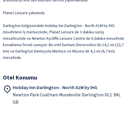
arasında ücretli tam kahvaltı servisi yapılmaktadır.
Planet Leisure yakınında
Darlington bölgesindeki Holiday Inn Darlington - North A1M by IHG
misafirlere İş merkezinde, Planet Leisure ile 3 dakika sürüş
mesafesinde ve Newton Aycliffe Leisure Centre ile 6 dakika mesafede
konaklama fırsatı sunuyor. Bu otel Durham Üniversitesi ile 14,1 mi (22,7
km) ve Darlington Demiryolu Merkezi ve Müzesi ile 4,2 mi (6,7 km)
mesafede.
Otel Konumu
Holiday Inn Darlington - North A1M by IHG
Newton Park Coatham Mundeville Darlington DL1 3NL
GB