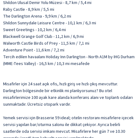
Shildon Ulusal Demir Yolu Müzesi - 8,7 km / 5,4 mi
Raby Castle - 8,9 km / 5,5 mi
The Darlington Arena - 9,9 km / 6,2 mi
Shildon Sunnydale Leisure Centre - 10,1 km / 6,3 mi
Sweet Greetings - 10,2 km / 6,4 mi
Blackwell Grange Golf Club - 11,2 km / 6,9 mi
Walworth Castle Birds of Prey - 11,5 km / 7,1 mi
Adventure Point - 11,6 km / 7,2 mi
Tercih edilen havaalanı Holiday Inn Darlington - North A1M by IHG Durham
(MME-Tees Valley) - 16,5 km / 10,3 mi mesafede
Misafirler için 24 saat açık ofis, hızlı giriş ve hızlı çıkış mevcuttur.
Darlington bölgesinde bir etkinlik mi planlıyorsunuz? Bu otel
misafirlerimize 100 ayak kare alanda konferans alanı ve toplantı odaları
sunmaktadır. Ücretsiz otopark vardır.
Yemek servisi için Brasserie 59 ideal; otelin restoranı misafirlere içecek
servisi yapılan bar/oturma salonu ile dikkat çekiyor. Ayrıca belirli
saatlerde oda servisi imkanı mevcut. Misafirlere her gün 7 ve 10.30