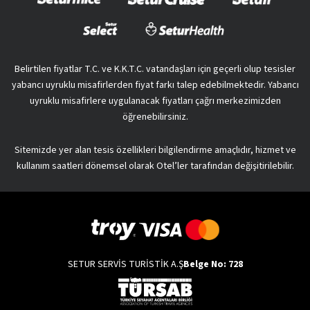
Belirtilen fiyatlar T.C. ve K.K.T.C. vatandaşları için geçerli olup tesisler
yabancı uyruklu misafirlerden fiyat farkı talep edebilmektedir. Yabancı
uyruklu misafirlere uygulanacak fiyatları çağrı merkezimizden
öğrenebilirsiniz.
Sitemizde yer alan tesis özellikleri bilgilendirme amaçlıdır, hizmet ve
kullanım saatleri dönemsel olarak Otel’ler tarafından değişitirilebilir.
SETUR SERVİS TURİSTİK A.Ş
Belge No: 728