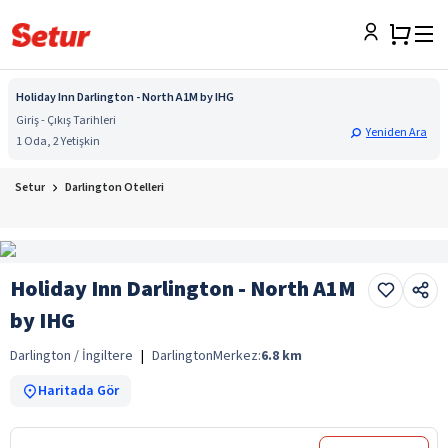
Holiday Inn Darlington - North A1M by IHG
Giriş - Çıkış Tarihleri
Yeniden Ara
1 Oda, 2 Yetişkin
Setur
Darlington Otelleri
Holiday Inn Darlington - North A1M
by IHG
Darlington / İngiltere
|
Darlington
Merkez:
6.8
km
Haritada Gör