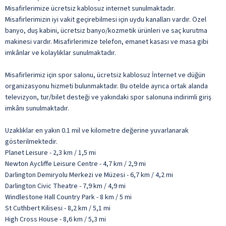
Misafirlerimize ücretsiz kablosuz internet sunulmaktadır.
Misafirlerimizin iyi vakit geçirebilmesi için uydu kanalları vardır. Özel
banyo, duş kabini, ücretsiz banyo/kozmetik ürünleri ve saç kurutma
makinesi vardır. Misafirlerimize telefon, emanet kasası ve masa gibi
imkânlar ve kolaylıklar sunulmaktadır.
Misafirlerimiz için spor salonu, ücretsiz kablosuz İnternet ve düğün
organizasyonu hizmeti bulunmaktadır. Bu otelde ayrıca ortak alanda
televizyon, tur/bilet desteği ve yakındaki spor salonuna indirimli giriş
imkânı sunulmaktadır.
Uzaklıklar en yakın 0.1 mil ve kilometre değerine yuvarlanarak
gösterilmektedir.
Planet Leisure - 2,3 km / 1,5 mi
Newton Aycliffe Leisure Centre - 4,7 km / 2,9 mi
Darlington Demiryolu Merkezi ve Müzesi - 6,7 km / 4,2 mi
Darlington Civic Theatre - 7,9 km / 4,9 mi
Windlestone Hall Country Park - 8 km / 5 mi
St Cuthbert Kilisesi - 8,2 km / 5,1 mi
High Cross House - 8,6 km / 5,3 mi