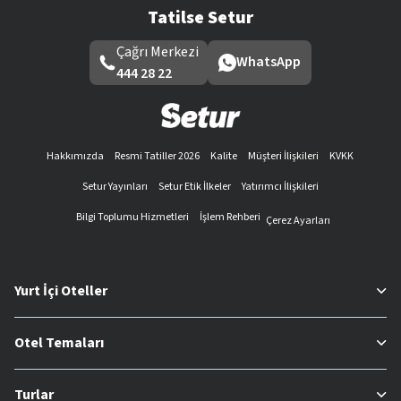
Tatilse Setur
Çağrı Merkezi
WhatsApp
444 28 22
Hakkımızda
Resmi Tatiller 2026
Kalite
Müşteri İlişkileri
KVKK
Setur Yayınları
Setur Etik İlkeler
Yatırımcı İlişkileri
Bilgi Toplumu Hizmetleri
İşlem Rehberi
Çerez Ayarları
Yurt İçi Oteller
Otel Temaları
Turlar