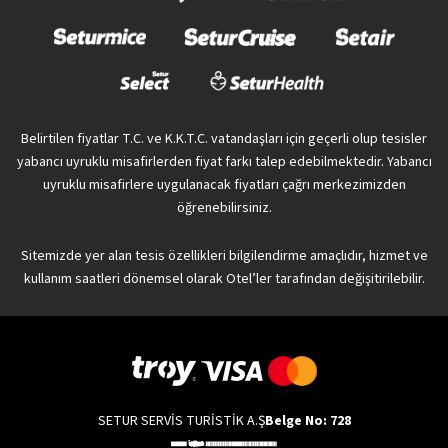
Belirtilen fiyatlar T.C. ve K.K.T.C. vatandaşları için geçerli olup tesisler
yabancı uyruklu misafirlerden fiyat farkı talep edebilmektedir. Yabancı
uyruklu misafirlere uygulanacak fiyatları çağrı merkezimizden
öğrenebilirsiniz.
Sitemizde yer alan tesis özellikleri bilgilendirme amaçlıdır, hizmet ve
kullanım saatleri dönemsel olarak Otel’ler tarafından değişitirilebilir.
SETUR SERVİS TURİSTİK A.Ş
Belge No: 728