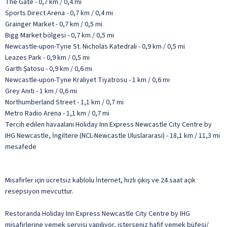
The Gate - 0,7 km / 0,4 mi
Sports Direct Arena - 0,7 km / 0,4 mi
Grainger Market - 0,7 km / 0,5 mi
Bigg Market bölgesi - 0,7 km / 0,5 mi
Newcastle-upon-Tyne St. Nicholas Katedrali - 0,9 km / 0,5 mi
Leazes Park - 0,9 km / 0,5 mi
Garth Şatosu - 0,9 km / 0,6 mi
Newcastle-upon-Tyne Kraliyet Tiyatrosu - 1 km / 0,6 mi
Grey Anıtı - 1 km / 0,6 mi
Northumberland Street - 1,1 km / 0,7 mi
Metro Radio Arena - 1,1 km / 0,7 mi
Tercih edilen havaalanı Holiday Inn Express Newcastle City Centre by
IHG Newcastle, İngiltere (NCL-Newcastle Uluslararası) - 18,1 km / 11,3 mi
mesafede
Misafirler için ücretsiz kablolu İnternet, hızlı çıkış ve 24 saat açık
resepsiyon mevcuttur.
Restoranda Holiday Inn Express Newcastle City Centre by IHG
misafirlerine yemek servisi yapılıyor, isterseniz hafif yemek büfesi/