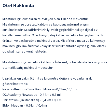
Otel Hakkında
Misafirler için düz ekran televizyon olan 130 oda mevcuttur.
Misafirlerimize ücretsiz kablolu ve kablosuz internet erişimi
sunulmaktadır. Misafirlerimizin iyi vakit geçirebilmesi için dijital TV
kanalları mevcuttur. Özel banyo, duş kabini, ücretsiz banyo/kozmetik
ürünleri ve saç kurutma makinesi vardır. Misafirlere masa ve kahve/çay
makinesi gibi imkânlar ve kolaylıklar sunulmaktadır. Ayrıca günlük olarak
oda/kat hizmeti verilmektedir.
Misafirlerimiz için ücretsiz kablosuz İnternet, ortak alanda televizyon ve
otomatik satış makinesi mevcuttur.
Uzaklıklar en yakın 0.1 mil ve kilometre değerine yuvarlanarak
gösterilmektedir.
Newcastle-upon-Tyne Keşif Müzesi - 0,2 km / 0,1 mi
O2 Academy Newcastle - 0,4 km / 0,3 mi
Chinatown (Çin Mahallesi) - 0,4 km / 0,3 mi
Eldon Meydanı - 0,6 km / 0,4 mi