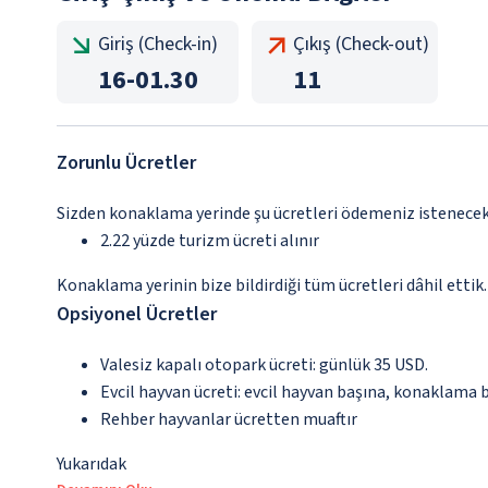
Giriş (Check-in)
Çıkış (Check-out)
16
-
01.30
11
Zorunlu Ücretler
Sizden konaklama yerinde şu ücretleri ödemeniz istenecektir
2.22 yüzde turizm ücreti alınır
Konaklama yerinin bize bildirdiği tüm ücretleri dâhil ettik.
Opsiyonel Ücretler
Valesiz kapalı otopark ücreti: günlük 35 USD.
Evcil hayvan ücreti: evcil hayvan başına, konaklama 
Rehber hayvanlar ücretten muaftır
Yukarıdak