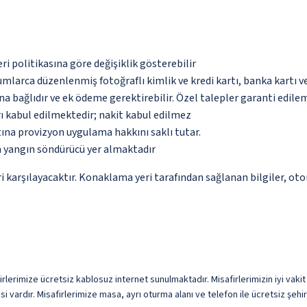
eri politikasına göre değişiklik gösterebilir
umlarca düzenlenmiş fotoğraflı kimlik ve kredi kartı, banka kartı v
na bağlıdır ve ek ödeme gerektirebilir. Özel talepler garanti edile
ı kabul edilmektedir; nakit kabul edilmez
tına provizyon uygulama hakkını saklı tutar.
a yangın söndürücü yer almaktadır
 karşılayacaktır. Konaklama yeri tarafından sağlanan bilgiler, otoma
firlerimize ücretsiz kablosuz internet sunulmaktadır. Misafirlerimizin iyi vaki
vardır. Misafirlerimize masa, ayrı oturma alanı ve telefon ile ücretsiz şehir