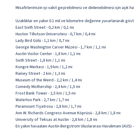
Misafirlerimizin iyi vakit geçirebilmesi ve dinlenebilmesi için açık
Uzaklıklar en yakın 0.1 mil ve kilometre değerine yuvarlanarak göst
East Sixth Street - 0,2 km / 0,1 mi
Huston Tillotson Üniversitesi - 0,7 km / 0,4 mi
Lady Bird Gölü - 1,1 km / 0,7 mi
George Washington Carver Müzesi - 1,7 km / 1,1 mi
Austin Visitor Center - 1,8 km / 1,1 mi
Sixth Street - 1,8 km / 1,1 mi
Kongre Merkezi - 1,9 km / 1,2 mi
Rainey Street - 2 km / 1,3 mi
Museum of the Weird - 2,2 km / 1,4 mi
Comedy Mothership - 2,4 km / 1,5 mi
Frost Bank Tower - 2,5 km / 1,5 mi
Waterloo Park - 2,7 km / 1,7 mi
Paramount Tiyatrosu - 2,8 km / 1,7 mi
Ann W. Richards Congress Avenue Köprüsü - 2,8 km / 1,8 mi
University of Teksas at Austin - 2,8 km / 1,8 mi
En yakın havaalanı Austin-Bergstrom Uluslararası Havalimanı (AUS) -