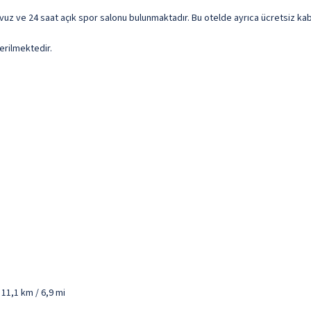
 havuz ve 24 saat açık spor salonu bulunmaktadır. Bu otelde ayrıca ücretsiz ka
erilmektedir.
 11,1 km / 6,9 mi