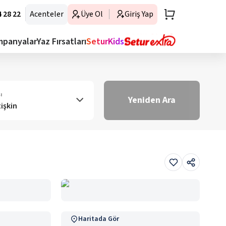
 28 22
Acenteler
Üye Ol
Giriş Yap
mpanyalar
Yaz Fırsatları
SeturKids
ı
Yeniden Ara
tişkin
Haritada Gör