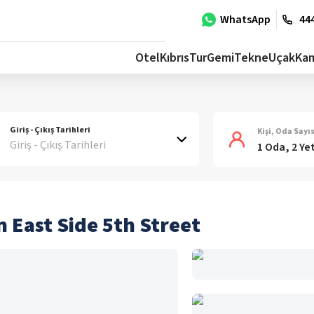
WhatsApp
444
Otel
Kıbrıs
Tur
Gemi
Tekne
Uçak
Ka
Giriş - Çıkış Tarihleri
Kişi, Oda Sayıs
Giriş - Çıkış Tarihleri
1 Oda, 2 Ye
 East Side 5th Street