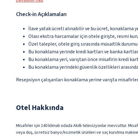
Devamını Oku
Check-in Açıklamaları
İlave yatak ücreti alınabilir ve bu ücret, konaklama y
Olası ekstra harcamalar için otele girişte, resmi kur
Özel talepler, otele giriş sırasında müsaitlik durumu
Bu konaklama yerinde kredi kartları ve banka kartlar
Bu konaklama yeri, varıştan önce misafirin kredi kar
Bu konaklama yerindeki güvenlik özellikleri arasınd
Resepsiyon çalışanları konaklama yerine varışta misafirleri
Otel Hakkında
Misafirler için 140 klimalı odada Akıllı televizyonlar mevcuttur. Misa
veya duş, ücretsiz banyo/kozmetik ürünleri ve saç kurutma makinesi 