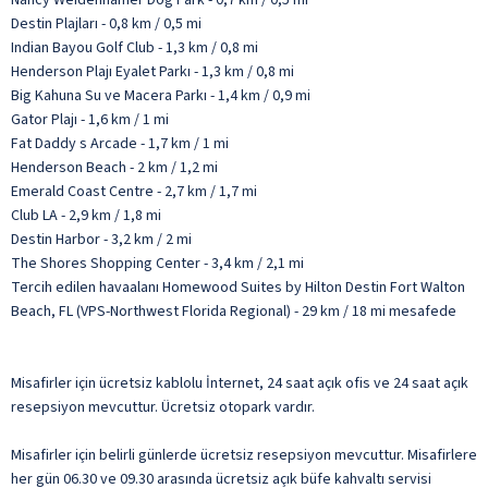
Destin Plajları - 0,8 km / 0,5 mi
Indian Bayou Golf Club - 1,3 km / 0,8 mi
Henderson Plajı Eyalet Parkı - 1,3 km / 0,8 mi
Big Kahuna Su ve Macera Parkı - 1,4 km / 0,9 mi
Gator Plajı - 1,6 km / 1 mi
Fat Daddy s Arcade - 1,7 km / 1 mi
Henderson Beach - 2 km / 1,2 mi
Emerald Coast Centre - 2,7 km / 1,7 mi
Club LA - 2,9 km / 1,8 mi
Destin Harbor - 3,2 km / 2 mi
The Shores Shopping Center - 3,4 km / 2,1 mi
Tercih edilen havaalanı Homewood Suites by Hilton Destin Fort Walton
Beach, FL (VPS-Northwest Florida Regional) - 29 km / 18 mi mesafede
Misafirler için ücretsiz kablolu İnternet, 24 saat açık ofis ve 24 saat açık
resepsiyon mevcuttur. Ücretsiz otopark vardır.
Misafirler için belirli günlerde ücretsiz resepsiyon mevcuttur. Misafirlere
her gün 06.30 ve 09.30 arasında ücretsiz açık büfe kahvaltı servisi