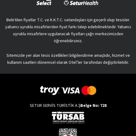
Belirtilen fiyatlar T.C. ve K.K.T.C. vatandaşları için geçerli olup tesisler
yabancı uyruklu misafirlerden fiyat farkı talep edebilmektedir. Yabancı
uyruklu misafirlere uygulanacak fiyatları çağrı merkezimizden
öğrenebilirsiniz.
Sitemizde yer alan tesis özellikleri bilgilendirme amaçlıdır, hizmet ve
kullanım saatleri dönemsel olarak Otel’ler tarafından değişitirilebilir.
SETUR SERVİS TURİSTİK A.Ş
Belge No: 728