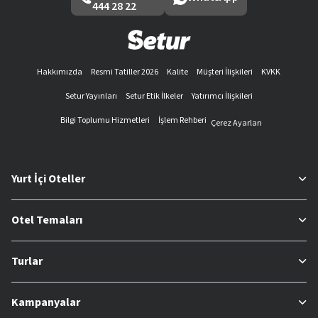
444 28 22
Hakkımızda
Resmi Tatiller 2026
Kalite
Müşteri İlişkileri
KVKK
Setur Yayınları
Setur Etik İlkeler
Yatırımcı İlişkileri
Bilgi Toplumu Hizmetleri
İşlem Rehberi
Çerez Ayarları
Yurt İçi Oteller
Otel Temaları
Turlar
Kampanyalar