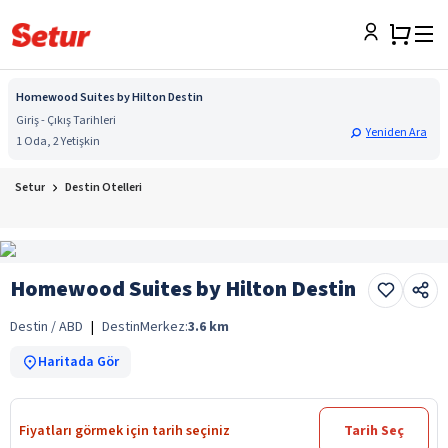
Homewood Suites by Hilton Destin
Giriş - Çıkış Tarihleri
Yeniden Ara
1 Oda, 2 Yetişkin
Setur
Destin Otelleri
Homewood Suites by Hilton Destin
Destin / ABD
|
Destin
Merkez:
3.6
km
Haritada Gör
Fiyatları görmek için tarih seçiniz
Tarih Seç