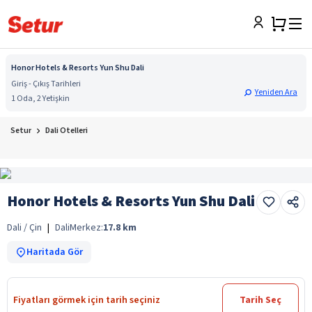
Honor Hotels & Resorts Yun Shu Dali
Giriş - Çıkış Tarihleri
Yeniden Ara
1 Oda, 2 Yetişkin
Setur
Dali Otelleri
Honor Hotels & Resorts Yun Shu Dali
Dali / Çin
|
Dali
Merkez:
17.8
km
Haritada Gör
Fiyatları görmek için tarih seçiniz
Tarih Seç