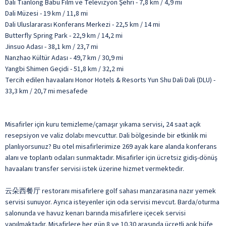
Dali Tianlong Babu Film ve Televizyon Şehri - 7,8 km / 4,9 mi
Dali Müzesi - 19 km / 11,8 mi
Dali Uluslararası Konferans Merkezi - 22,5 km / 14 mi
Butterfly Spring Park - 22,9 km / 14,2 mi
Jinsuo Adası - 38,1 km / 23,7 mi
Nanzhao Kültür Adası - 49,7 km / 30,9 mi
Yangbi Shimen Geçidi - 51,8 km / 32,2 mi
Tercih edilen havaalanı Honor Hotels & Resorts Yun Shu Dali Dali (DLU) -
33,3 km / 20,7 mi mesafede
Misafirler için kuru temizleme/çamaşır yıkama servisi, 24 saat açık
resepsiyon ve valiz dolabı mevcuttur. Dali bölgesinde bir etkinlik mi
planlıyorsunuz? Bu otel misafirlerimize 269 ayak kare alanda konferans
alanı ve toplantı odaları sunmaktadır. Misafirler için ücretsiz gidiş-dönüş
havaalanı transfer servisi istek üzerine hizmet vermektedir.
云朵西餐厅 restoranı misafirlere golf sahası manzarasına nazır yemek
servisi sunuyor. Ayrıca isteyenler için oda servisi mevcut. Barda/oturma
salonunda ve havuz kenarı barında misafirlere içecek servisi
yapılmaktadır. Misafirlere her gün 8 ve 10.30 arasında ücretli açık büfe