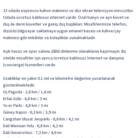
23 odada espresso kahve makinesi ve düz ekran televizyon mevcuttur.
Odada ücretsiz kablosuz internet vardır. Özel banyo ve ayrı küvet ve
duş ile derin küvetler ve geniş duş başlıkları. Misafirlerimize telefon,
dizüstü bilgisayar saklamaya uygun emanet kasası ve kahve/çay
makinesi gibi imkânlar ve kolaylıklar sunulmaktadır.
Açık havuz ve spor salonu dâhil dinlenme olanaklarını kaçırmayın. Bu
otelde misafirler için ayrıca ücretsiz kablosuz İnternet ve danışma
(concierge) hizmetleri vardır.
Uzaklıklar en yakın 0.1 mil ve kilometre değerine yuvarlanarak
gösterilmektedir.
Üç Pagoda - 2,6 km / 1,6 mi
Erhai Gölü - 4,8 km / 3 mi
Yu er Parkı - 4,8 km / 3 mi
Güney Kapısı - 6,3 km / 3,9 mi
Cangshan Ulusal Jeoparkı - 6,6 km / 4,1 mi
Dali Wenxian Yolu - 6,8 km / 4,2 mi
Dali Üniversitesi - 7,3 km / 4,6 mi