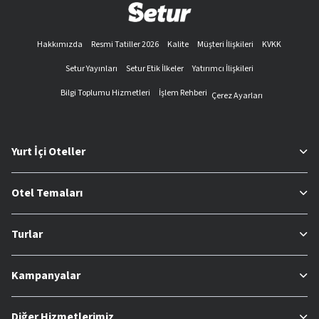
Hakkımızda
Resmi Tatiller 2026
Kalite
Müşteri İlişkileri
KVKK
Setur Yayınları
Setur Etik İlkeler
Yatırımcı İlişkileri
Bilgi Toplumu Hizmetleri
İşlem Rehberi
Çerez Ayarları
Yurt İçi Oteller
Otel Temaları
Turlar
Kampanyalar
Diğer Hizmetlerimiz