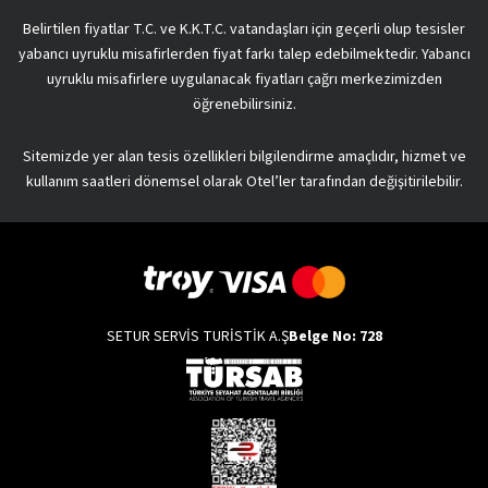
Belirtilen fiyatlar T.C. ve K.K.T.C. vatandaşları için geçerli olup tesisler
yabancı uyruklu misafirlerden fiyat farkı talep edebilmektedir. Yabancı
uyruklu misafirlere uygulanacak fiyatları çağrı merkezimizden
öğrenebilirsiniz.
Sitemizde yer alan tesis özellikleri bilgilendirme amaçlıdır, hizmet ve
kullanım saatleri dönemsel olarak Otel’ler tarafından değişitirilebilir.
SETUR SERVİS TURİSTİK A.Ş
Belge No: 728