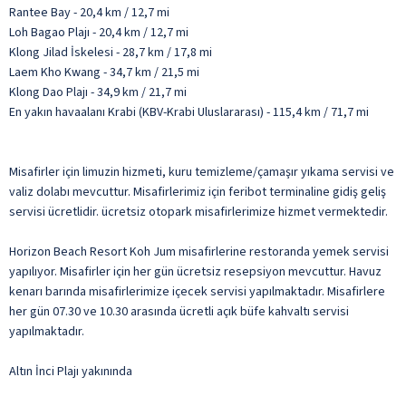
Rantee Bay - 20,4 km / 12,7 mi
Loh Bagao Plajı - 20,4 km / 12,7 mi
Klong Jilad İskelesi - 28,7 km / 17,8 mi
Laem Kho Kwang - 34,7 km / 21,5 mi
Klong Dao Plajı - 34,9 km / 21,7 mi
En yakın havaalanı Krabi (KBV-Krabi Uluslararası) - 115,4 km / 71,7 mi
Misafirler için limuzin hizmeti, kuru temizleme/çamaşır yıkama servisi ve
valiz dolabı mevcuttur. Misafirlerimiz için feribot terminaline gidiş geliş
servisi ücretlidir. ücretsiz otopark misafirlerimize hizmet vermektedir.
Horizon Beach Resort Koh Jum misafirlerine restoranda yemek servisi
yapılıyor. Misafirler için her gün ücretsiz resepsiyon mevcuttur. Havuz
kenarı barında misafirlerimize içecek servisi yapılmaktadır. Misafirlere
her gün 07.30 ve 10.30 arasında ücretli açık büfe kahvaltı servisi
yapılmaktadır.
Altın İnci Plajı yakınında