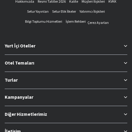
Hakkımızda
Resmi Tatiller 2026
Kalite
Müşteri İlişkileri
KVKK
Setur Yayınları
Setur Etik İlkeler
Yatırımcı İlişkileri
Bilgi Toplumu Hizmetleri
İşlem Rehberi
Çerez Ayarları
Yurt İçi Oteller
Otel Temaları
Turlar
Kampanyalar
Diğer Hizmetlerimiz
İletişim