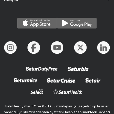
Belirtilen fiyatlar T.C. ve K.K.T.C. vatandaşları için geçerli olup tesisler
yabancı uyruklu misafirlerden fiyat farkı talep edebilmektedir. Yabancı