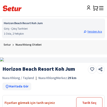
Horizon Beach Resort Koh Jum
Giriş - Çıkış Tarihleri
Yeniden Ara
1 Oda, 2 Yetişkin
Setur
Nuea Khlong Otelleri
Horizon Beach Resort Koh Jum
Nuea Khlong / Tayland
|
Nuea Khlong
Merkez:
29
km
Haritada Gör
Fiyatları görmek için tarih seçiniz
Tarih Seç