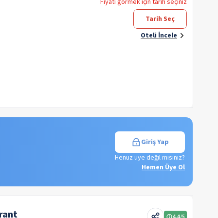
Fiyatı görmek için tarih seçiniz
Tarih Seç
Oteli İncele
Giriş Yap
Henüz üye değil misiniz?
Hemen Üye Ol
rant
4.4
/5