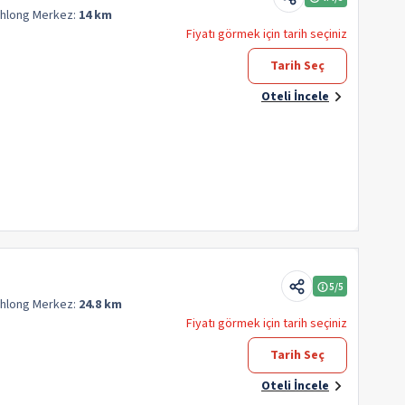
Khlong
Merkez:
14 km
Fiyatı görmek için tarih seçiniz
Tarih Seç
Oteli İncele
5
/5
Khlong
Merkez:
24.8 km
Fiyatı görmek için tarih seçiniz
Tarih Seç
Oteli İncele