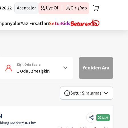
 28 22
Acenteler
Üye Ol
Giriş Yap
mpanyalar
Yaz Fırsatları
SeturKids
Kişi, Oda Sayısı
Yeniden Ara
1 Oda, 2 Yetişkin
Setur Sıralaması
l
4.1
/5
Khlong
Merkez:
0.3 km