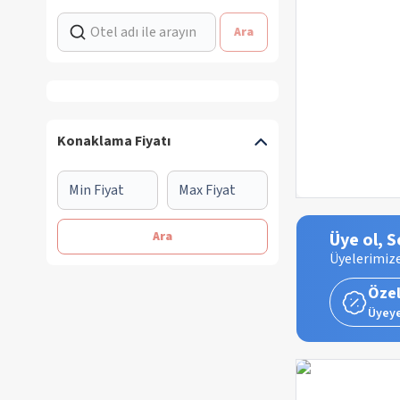
Ara
Konaklama Fiyatı
Ara
Üye ol, S
Üyelerimize
Özel
Üyeye