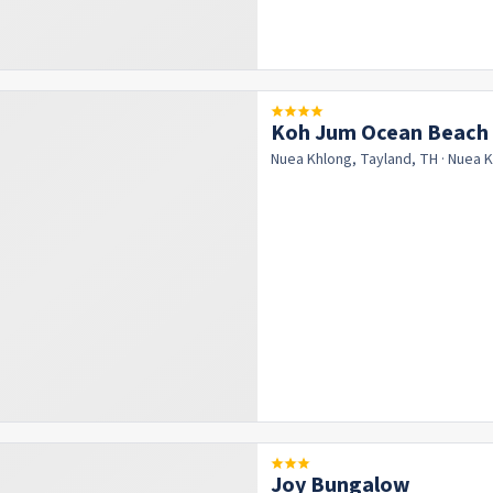
Koh Jum Ocean Beach
Nuea Khlong, Tayland, TH
· Nuea 
Joy Bungalow