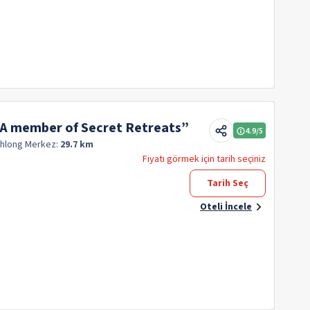
“A member of Secret Retreats”
4.9
/5
Khlong
Merkez:
29.7 km
Fiyatı görmek için tarih seçiniz
Tarih Seç
Oteli İncele