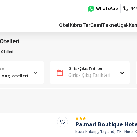
WhatsApp
444
Otel
Kıbrıs
Tur
Gemi
Tekne
Uçak
Ka
Otelleri
Otelleri
Giriş - Çıkış Tarihleri
num
Giriş - Çıkış Tarihleri
Palmari Boutique Hote
Nuea Khlong, Tayland, TH
· Nuea 