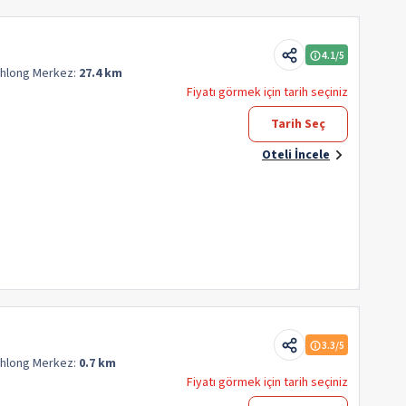
4.1
/5
Khlong
Merkez:
27.4 km
Fiyatı görmek için tarih seçiniz
Tarih Seç
Oteli İncele
3.3
/5
Khlong
Merkez:
0.7 km
Fiyatı görmek için tarih seçiniz