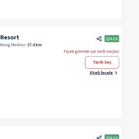
 Resort
4.3
/5
Khlong
Merkez:
27.4 km
Fiyatı görmek için tarih seçiniz
Tarih Seç
Oteli İncele
4.3
/5