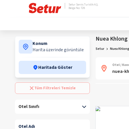
Setur Servis Turistik A.Ş.
Belge No: 728
Nuea Khlong 
Konum
Setur
Nuea Khlong 
Harita üzerinde görüntüle
Otel / Ko
Haritada Göster
Tüm Filtreleri Temizle
Otel Sınıfı
Otel Adı