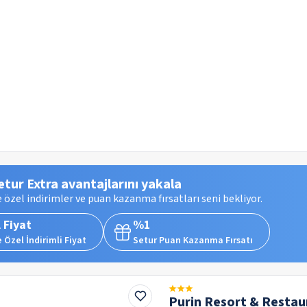
etur Extra avantajlarını yakala
 özel indirimler ve puan kazanma fırsatları seni bekliyor.
 Fiyat
%1
 Özel İndirimli Fiyat
Setur Puan Kazanma Fırsatı
Purin Resort & Restau