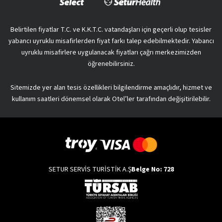
Belirtilen fiyatlar T.C. ve K.K.T.C. vatandaşları için geçerli olup tesisler
yabancı uyruklu misafirlerden fiyat farkı talep edebilmektedir. Yabancı
uyruklu misafirlere uygulanacak fiyatları çağrı merkezimizden
öğrenebilirsiniz.
Sitemizde yer alan tesis özellikleri bilgilendirme amaçlıdır, hizmet ve
kullanım saatleri dönemsel olarak Otel’ler tarafından değişitirilebilir.
SETUR SERVİS TURİSTİK A.Ş
Belge No: 728