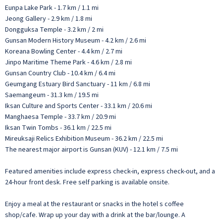
Eunpa Lake Park - 1.7 km / 1.1 mi
Jeong Gallery - 2.9 km / 1.8 mi
Dongguksa Temple - 3.2 km / 2 mi
Gunsan Modern History Museum - 4.2 km / 2.6 mi
Koreana Bowling Center - 4.4 km / 2.7 mi
Jinpo Maritime Theme Park - 4.6 km / 2.8 mi
Gunsan Country Club - 10.4 km / 6.4 mi
Geumgang Estuary Bird Sanctuary - 11 km / 6.8 mi
Saemangeum - 31.3 km / 19.5 mi
Iksan Culture and Sports Center - 33.1 km / 20.6 mi
Manghaesa Temple - 33.7 km / 20.9 mi
Iksan Twin Tombs - 36.1 km / 22.5 mi
Mireuksaji Relics Exhibition Museum - 36.2 km / 22.5 mi
The nearest major airport is Gunsan (KUV) - 12.1 km / 7.5 mi
Featured amenities include express check-in, express check-out, and a
24-hour front desk. Free self parking is available onsite.
Enjoy a meal at the restaurant or snacks in the hotel s coffee
shop/cafe. Wrap up your day with a drink at the bar/lounge. A