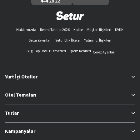
444 28 22
Hakkımızda
Resmi Tatiller 2026
Kalite
Müşteri İlişkileri
KVKK
Setur Yayınları
Setur Etik İlkeler
Yatırımcı İlişkileri
Bilgi Toplumu Hizmetleri
İşlem Rehberi
Çerez Ayarları
Yurt İçi Oteller
Otel Temaları
Turlar
Kampanyalar