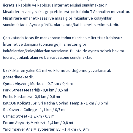
ücretsiz kablolu ve kablosuz internet erişimi sunulmaktadır.
Misafirlerimizin iyi vakit geçirebilmesi için kablolu TV kanalları mevcuttur.
Misafirlere emanet kasası ve masa gibi imkânlar ve kolaylıklar
sunulmaktadır. Ayrıca günlük olarak oda/kat hizmeti verilmektedir.
Çatı katında teras ile manzaranın tadını çıkartın ve ücretsiz kablosuz
İnternet ve danışma (concierge) hizmetleri gibi
imkânlardan/kolaylıklardan yararlanın. Bu otelde ayrıca bebek bakımı
(ücretli), piknik alanı ve banket salonu sunulmaktadır.
Uzaklıklar en yakın 0.1 mil ve kilometre değerine yuvarlanarak
gösterilmektedir.
Quest Alışveriş Merkezi - 0,7 km / 0,4 mi
Park Street Mezarlığı - 0,8 km / 0,5 mi
Fortis Hastanesi - 0,9 km / 0,6 mi
ISKCON Kolkata, Sri Sri Radha Govind Temple - 1 km / 0,6 mi
St. Xavier s College - 1,1 km / 0,7 mi
Camac Street - 1,2 km / 0,8 mi
Forum Alışveriş Merkezi - 1,4 km / 0,8 mi
Yardımsever Ana Misyonerleri Evi - 1,4 km / 0,9 mi