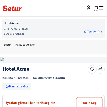
Hotel Acme
Giriş - Çıkış Tarihleri
Yeniden Ara
1 Oda, 2 Yetişkin
Setur
Kalküta Otelleri
Hotel Acme
Kalküta / Hindistan
|
Kalküta
Merkez:
3.4
km
Haritada Gör
Fiyatları görmek için tarih seçiniz
Tarih Seç