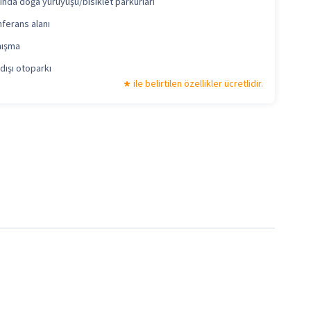
ında doğa yürüyüşü/bisiklet parkurları
ferans alanı
nışma
 dışı otoparkı
ile belirtilen özellikler ücretlidir.