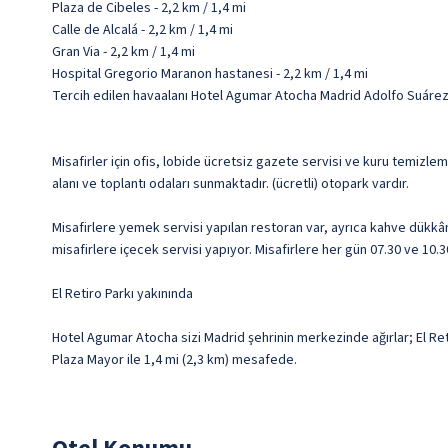
Plaza de Cibeles - 2,2 km / 1,4 mi
Calle de Alcalá - 2,2 km / 1,4 mi
Gran Via - 2,2 km / 1,4 mi
Hospital Gregorio Maranon hastanesi - 2,2 km / 1,4 mi
Tercih edilen havaalanı Hotel Agumar Atocha Madrid Adolfo Suárez
Misafirler için ofis, lobide ücretsiz gazete servisi ve kuru temizl
alanı ve toplantı odaları sunmaktadır. (ücretli) otopark vardır.
Misafirlere yemek servisi yapılan restoran var, ayrıca kahve dükkân
misafirlere içecek servisi yapıyor. Misafirlere her gün 07.30 ve 10.3
El Retiro Parkı yakınında
Hotel Agumar Atocha sizi Madrid şehrinin merkezinde ağırlar; El Reti
Plaza Mayor ile 1,4 mi (2,3 km) mesafede.