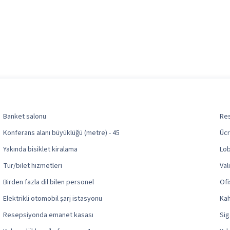
Banket salonu
Res
Konferans alanı büyüklüğü (metre) - 45
Ücr
Yakında bisiklet kiralama
Lob
Tur/bilet hizmetleri
Val
Birden fazla dil bilen personel
Ofi
Elektrikli otomobil şarj istasyonu
Kah
Resepsiyonda emanet kasası
Sig