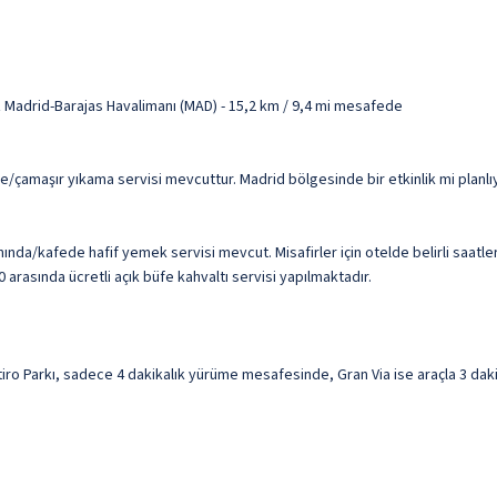
 Madrid-Barajas Havalimanı (MAD) - 15,2 km / 9,4 mi mesafede
eme/çamaşır yıkama servisi mevcuttur. Madrid bölgesinde bir etkinlik mi plan
ında/kafede hafif yemek servisi mevcut. Misafirler için otelde belirli saatl
0 arasında ücretli açık büfe kahvaltı servisi yapılmaktadır.
ro Parkı, sadece 4 dakikalık yürüme mesafesinde, Gran Via ise araçla 3 dakika 