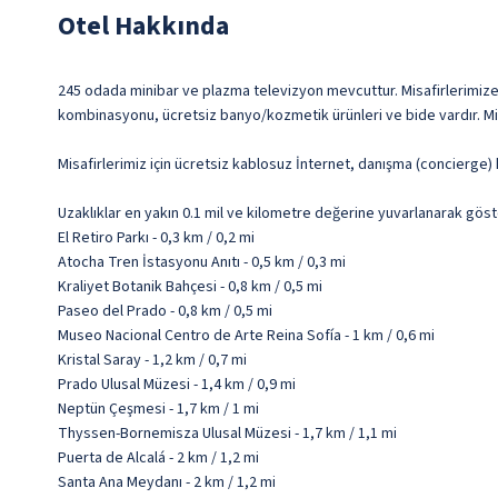
Otel Hakkında
245 odada minibar ve plazma televizyon mevcuttur. Misafirlerimize ü
kombinasyonu, ücretsiz banyo/kozmetik ürünleri ve bide vardır. Mis
Misafirlerimiz için ücretsiz kablosuz İnternet, danışma (concierge
Uzaklıklar en yakın 0.1 mil ve kilometre değerine yuvarlanarak göst
El Retiro Parkı - 0,3 km / 0,2 mi
Atocha Tren İstasyonu Anıtı - 0,5 km / 0,3 mi
Kraliyet Botanik Bahçesi - 0,8 km / 0,5 mi
Paseo del Prado - 0,8 km / 0,5 mi
Museo Nacional Centro de Arte Reina Sofía - 1 km / 0,6 mi
Kristal Saray - 1,2 km / 0,7 mi
Prado Ulusal Müzesi - 1,4 km / 0,9 mi
Neptün Çeşmesi - 1,7 km / 1 mi
Thyssen-Bornemisza Ulusal Müzesi - 1,7 km / 1,1 mi
Puerta de Alcalá - 2 km / 1,2 mi
Santa Ana Meydanı - 2 km / 1,2 mi