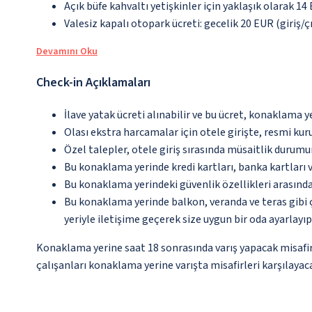
Açık büfe kahvaltı yetişkinler için yaklaşık olarak 14
Valesiz kapalı otopark ücreti: gecelik 20 EUR (giriş/çı
Devamını Oku
Check-in Açıklamaları
İlave yatak ücreti alınabilir ve bu ücret, konaklama y
Olası ekstra harcamalar için otele girişte, resmi kur
Özel talepler, otele giriş sırasında müsaitlik durumu
Bu konaklama yerinde kredi kartları, banka kartları 
Bu konaklama yerindeki güvenlik özellikleri arasınd
Bu konaklama yerinde balkon, veranda ve teras gibi 
yeriyle iletişime geçerek size uygun bir oda ayarlayı
Konaklama yerine saat 18 sonrasında varış yapacak misafir
çalışanları konaklama yerine varışta misafirleri karşılayaca