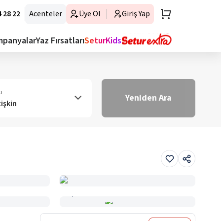
 28 22
Acenteler
Üye Ol
Giriş Yap
mpanyalar
Yaz Fırsatları
SeturKids
ı
Yeniden Ara
tişkin
Haritada Gör