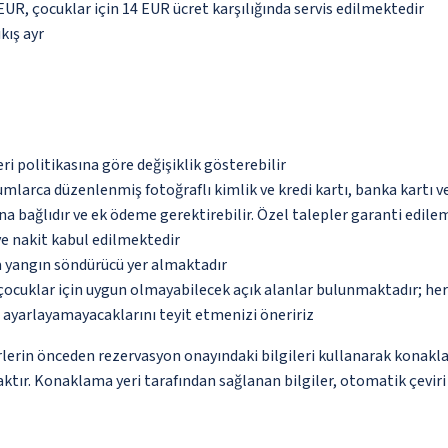
 EUR, çocuklar için 14 EUR ücret karşılığında servis edilmektedir
kış ayr
eri politikasına göre değişiklik gösterebilir
umlarca düzenlenmiş fotoğraflı kimlik ve kredi kartı, banka kartı v
na bağlıdır ve ek ödeme gerektirebilir. Özel talepler garanti edile
ve nakit kabul edilmektedir
a yangın söndürücü yer almaktadır
çocuklar için uygun olmayabilecek açık alanlar bulunmaktadır; he
p ayarlayamayacaklarını teyit etmenizi öneririz
lerin önceden rezervasyon onayındaki bilgileri kullanarak konakla
ktır. Konaklama yeri tarafından sağlanan bilgiler, otomatik çeviri a