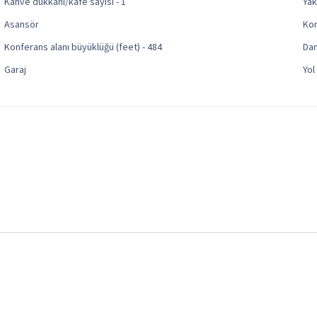
Kahve dükkanı/kafe sayısı - 1
Yak
Asansör
Kon
Konferans alanı büyüklüğü (feet) - 484
Da
Garaj
Yol