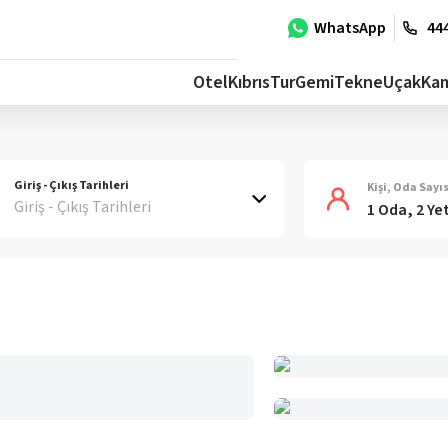
WhatsApp
444
Otel
Kıbrıs
Tur
Gemi
Tekne
Uçak
Ka
Giriş - Çıkış Tarihleri
Kişi, Oda Sayıs
Giriş - Çıkış Tarihleri
1 Oda, 2 Ye