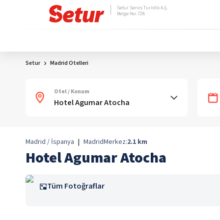
Setur Servis Turistik A.Ş.
Belge No: 728
Setur
Madrid Otelleri
Otel / Konum
Madrid / İspanya
|
Madrid
Merkez:
2.1
km
Hotel Agumar Atocha
Tüm Fotoğraflar