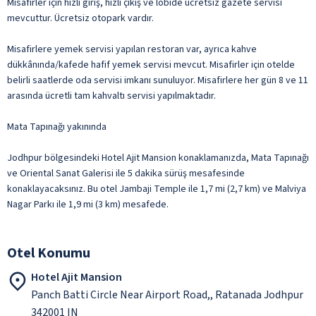
Misafirler için hızlı giriş, hızlı çıkış ve lobide ücretsiz gazete servisi
mevcuttur. Ücretsiz otopark vardır.
Misafirlere yemek servisi yapılan restoran var, ayrıca kahve
dükkânında/kafede hafif yemek servisi mevcut. Misafirler için otelde
belirli saatlerde oda servisi imkanı sunuluyor. Misafirlere her gün 8 ve 11
arasında ücretli tam kahvaltı servisi yapılmaktadır.
Mata Tapınağı yakınında
Jodhpur bölgesindeki Hotel Ajit Mansion konaklamanızda, Mata Tapınağı
ve Oriental Sanat Galerisi ile 5 dakika sürüş mesafesinde
konaklayacaksınız. Bu otel Jambaji Temple ile 1,7 mi (2,7 km) ve Malviya
Nagar Parkı ile 1,9 mi (3 km) mesafede.
Otel Konumu
Hotel Ajit Mansion
Panch Batti Circle Near Airport Road,, Ratanada Jodhpur
342001 IN