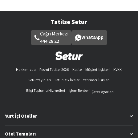
Tatilse Setur
Çağrı Merkezi
WhatsApp
444 28 22
Hakkımızda
Resmi Tatiller 2026
Kalite
Müşteri İlişkileri
KVKK
Setur Yayınları
Setur Etik İlkeler
Yatırımcı İlişkileri
Bilgi Toplumu Hizmetleri
İşlem Rehberi
Çerez Ayarları
Yurt İçi Oteller
Otel Temaları