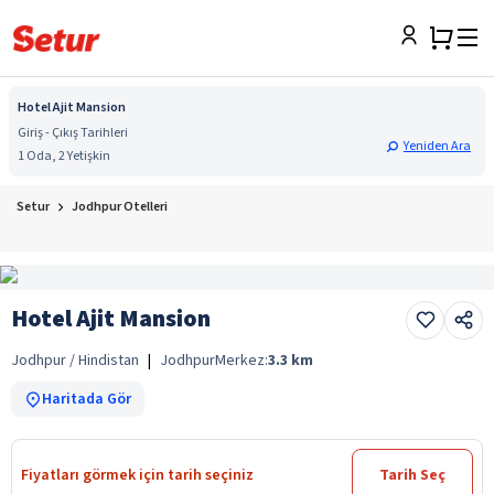
Hotel Ajit Mansion
Giriş - Çıkış Tarihleri
Yeniden Ara
1 Oda, 2 Yetişkin
Setur
Jodhpur Otelleri
Hotel Ajit Mansion
Jodhpur / Hindistan
|
Jodhpur
Merkez:
3.3
km
Haritada Gör
Fiyatları görmek için tarih seçiniz
Tarih Seç