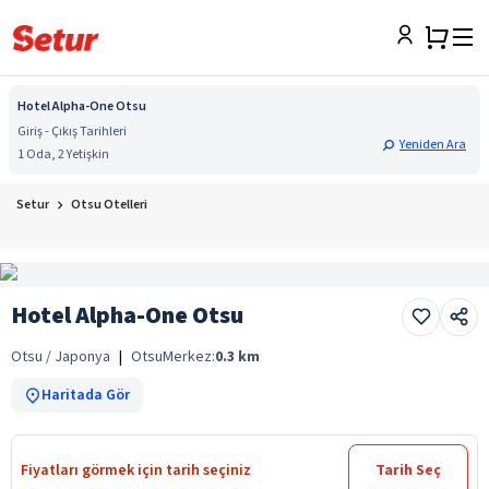
Hotel Alpha-One Otsu
Giriş - Çıkış Tarihleri
Yeniden Ara
1 Oda, 2 Yetişkin
Setur
Otsu Otelleri
Hotel Alpha-One Otsu
Otsu / Japonya
|
Otsu
Merkez:
0.3
km
Haritada Gör
Fiyatları görmek için tarih seçiniz
Tarih Seç