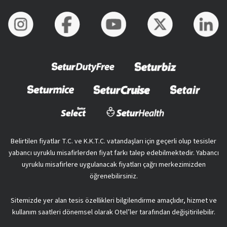
Belirtilen fiyatlar T.C. ve K.K.T.C. vatandaşları için geçerli olup tesisler
yabancı uyruklu misafirlerden fiyat farkı talep edebilmektedir. Yabancı
uyruklu misafirlere uygulanacak fiyatları çağrı merkezimizden
öğrenebilirsiniz.
Sitemizde yer alan tesis özellikleri bilgilendirme amaçlıdır, hizmet ve
kullanım saatleri dönemsel olarak Otel’ler tarafından değişitirilebilir.