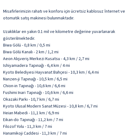
Misafirlerimizin rahatı ve konforu için ücretsiz kablosuz İnternet ve
otomatik satış makinesi bulunmaktadır.
Uzaklıklar en yakın 0.1 mil ve kilometre değerine yuvarlanarak
gösterilmektedir.
Biwa Gölü - 0,8 km / 0,5 mi
Biwa Gölü Kanalı - 2 km / 1,2 mi
Aeon Alışveriş Merkezi Kusatsu - 4,3 km / 2,7 mi
Ishiyamadera Tapınağı - 6,4 km / 4 mi
Kyoto Belediyesi Hayvanat Bahçesi - 10,3 km / 6,4 mi
Nanzen-ji Tapınağı - 10,5 km / 6,5 mi
Chion-in Tapınağı - 10,6 km / 6,6 mi
Fushimi Inari Tapınağı - 10,6 km / 6,6 mi
Okazaki Parkı - 10,7 km / 6,7 mi
Kyoto Ulusal Modern Sanat Müzesi - 10,8 km / 6,7 mi
Heian Mabedi - 11,1 km / 6,9 mi
Eikan-do Tapınağı - 11,2 km / 7 mi
Filozof Yolu - 11,3 km / 7 mi
Hanamikoji Caddesi - 11,3 km / 7 mi