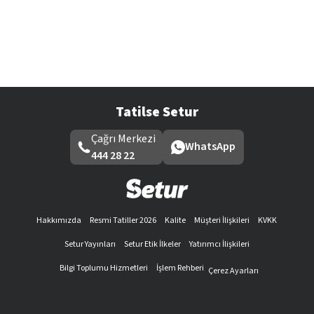
Tatilse Setur
Çağrı Merkezi
WhatsApp
444 28 22
Hakkımızda
Resmi Tatiller 2026
Kalite
Müşteri İlişkileri
KVKK
Setur Yayınları
Setur Etik İlkeler
Yatırımcı İlişkileri
Bilgi Toplumu Hizmetleri
İşlem Rehberi
Çerez Ayarları