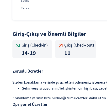
Sauna
Teras
Giriş-Çıkış ve Önemli Bilgiler
Giriş (Check-in)
Çıkış (Check-out)
14
-
19
11
Zorunlu Ücretler
Sizden konaklama yerinde şu ücretleri ödemeniz istenecektir
Şehir vergisi uygulanır: Yetişkinler için kişi başı, gece
Konaklama yerinin bize bildirdiği tüm ücretleri dâhil ettik.
Opsiyonel Ücretler