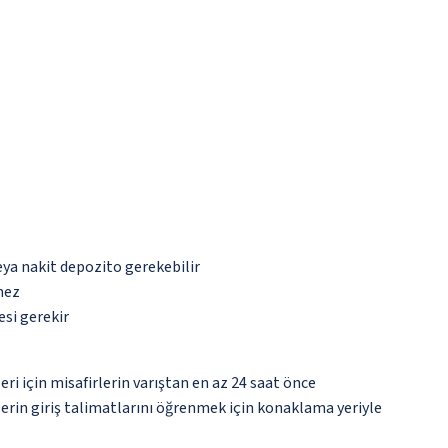
eya nakit depozito gerekebilir
mez
esi gerekir
ri için misafirlerin varıştan en az 24 saat önce
lerin giriş talimatlarını öğrenmek için konaklama yeriyle