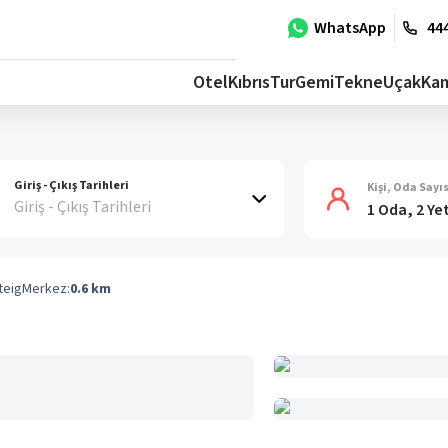
WhatsApp
444
Otel
Kıbrıs
Tur
Gemi
Tekne
Uçak
Ka
Giriş - Çıkış Tarihleri
Kişi, Oda Sayıs
Giriş - Çıkış Tarihleri
1 Oda, 2 Ye
teig
Merkez:
0.6
km