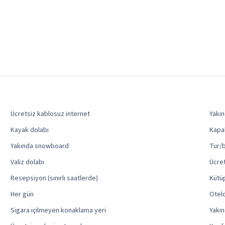
Ücretsiz kablosuz internet
Yakın
Kayak dolabı
Kapal
Yakında snowboard
Tur/b
Valiz dolabı
Ücret
Resepsiyon (sınırlı saatlerde)
Kütü
Her gün
Oteld
Sigara içilmeyen konaklama yeri
Yakın