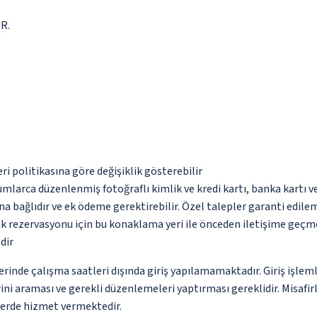
UR.
eri politikasına göre değişiklik gösterebilir
umlarca düzenlenmiş fotoğraflı kimlik ve kredi kartı, banka kartı v
na bağlıdır ve ek ödeme gerektirebilir. Özel talepler garanti edile
tak rezervasyonu için bu konaklama yeri ile önceden iletişime geçm
dir
rinde çalışma saatleri dışında giriş yapılamamaktadır. Giriş işlemle
ni araması ve gerekli düzenlemeleri yaptırması gereklidir. Misafir
tlerde hizmet vermektedir.