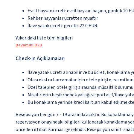
Evcil hayvan ücreti: evcil hayvan başına, günlük 10 E
Rehber hayvanlar ücretten muaftır
İlave yatak ücreti: gecelik 22.0 EUR.
Yukarıdaki liste tüm bilgileri
Devamını Oku
Check-in Açıklamaları
İlave yatak ücreti alınabilir ve bu ücret, konaklama y
Olası ekstra harcamalar için otele girişte, resmi kur
Özel talepler, otele giriş sırasında müsaitlik durumu
Misafirlerin beşik/bebek yatağı ve portatif/ilave ya
Bu konaklama yerinde kredi kartları kabul edilmekte
Resepsiyon her gün 7 - 19 arasında açıktır. Bu konaklama ye
rezervasyon onayındaki bilgileri kullanarak konaklama yeri
önceden irtibat kurması gereklidir. Resepsiyon sınırlı saa