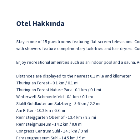
Otel Hakkında
Stay in one of 15 guestrooms featuring flat-screen televisions. 
with showers feature complimentary toiletries and hair dryers. C
Enjoy recreational amenities such as an indoor pool and a sauna. A
Distances are displayed to the nearest 0.1 mile and kilometer.
Thuringian Forest - 0.1 km / 0.1 mi
Thuringian Forest Nature Park - 0.1 km / 0.1 mi
Winterwelt Schmiedefeld - 0.1 km / 0.1 mi
Skilift Goldlauter am Salzberg - 3.6 km / 2.2 mi
Am Ritter - 10.2 km / 6.3 mi
Rennsteiggarten Oberhof - 13.4 km / 8.3 mi
Rennsteigmuseum - 14.2 km / 8.8 mi
Congress Centrum Suhl - 14.5 km / 9 mi
Fahrzeugmuseum Suhl - 14.5 km / 9 mi