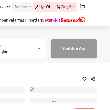
 28 22
Acenteler
Üye Ol
Giriş Yap
mpanyalar
Yaz Fırsatları
SeturKids
ı
Yeniden Ara
tişkin
Haritada Gör