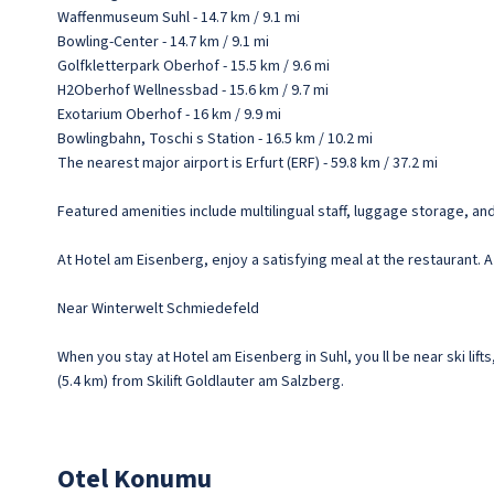
Waffenmuseum Suhl - 14.7 km / 9.1 mi
Bowling-Center - 14.7 km / 9.1 mi
Golfkletterpark Oberhof - 15.5 km / 9.6 mi
H2Oberhof Wellnessbad - 15.6 km / 9.7 mi
Exotarium Oberhof - 16 km / 9.9 mi
Bowlingbahn, Toschi s Station - 16.5 km / 10.2 mi
The nearest major airport is Erfurt (ERF) - 59.8 km / 37.2 mi
Featured amenities include multilingual staff, luggage storage, and a
At Hotel am Eisenberg, enjoy a satisfying meal at the restaurant. 
Near Winterwelt Schmiedefeld
When you stay at Hotel am Eisenberg in Suhl, you ll be near ski lif
(5.4 km) from Skilift Goldlauter am Salzberg.
Otel Konumu