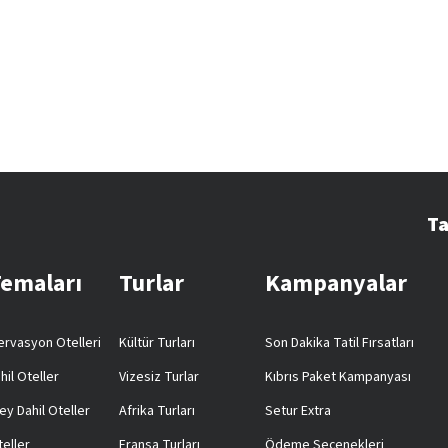
Ta
Temaları
Turlar
Kampanyalar
rvasyon Otelleri
Kültür Turları
Son Dakika Tatil Fırsatları
hil Oteller
Vizesiz Turlar
Kıbrıs Paket Kampanyası
ey Dahil Oteller
Afrika Turları
Setur Extra
teller
Fransa Turları
Ödeme Seçenekleri