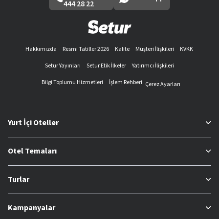
444 28 22
Hakkımızda
Resmi Tatiller 2026
Kalite
Müşteri İlişkileri
KVKK
Setur Yayınları
Setur Etik İlkeler
Yatırımcı İlişkileri
Bilgi Toplumu Hizmetleri
İşlem Rehberi
Çerez Ayarları
Yurt İçi Oteller
Otel Temaları
Turlar
Kampanyalar