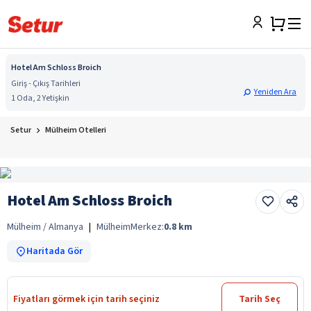
Hotel Am Schloss Broich
Giriş - Çıkış Tarihleri
Yeniden Ara
1 Oda, 2 Yetişkin
Setur
Mülheim Otelleri
Hotel Am Schloss Broich
Mülheim / Almanya
|
Mülheim
Merkez:
0.8
km
Haritada Gör
Fiyatları görmek için tarih seçiniz
Tarih Seç