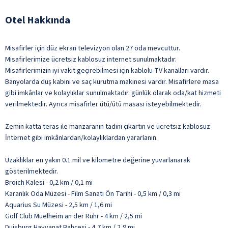
Otel Hakkında
Misafirler için düz ekran televizyon olan 27 oda mevcuttur.
Misafirlerimize ücretsiz kablosuz internet sunulmaktadır.
Misafirlerimizin iyi vakit geçirebilmesi için kablolu TV kanalları vardır.
Banyolarda duş kabini ve saç kurutma makinesi vardır. Misafirlere masa
gibi imkânlar ve kolaylıklar sunulmaktadır. günlük olarak oda/kat hizmeti
verilmektedir. Ayrıca misafirler ütü/ütü masası isteyebilmektedir.
Zemin katta teras ile manzaranın tadını çıkartın ve ücretsiz kablosuz
İnternet gibi imkânlardan/kolaylıklardan yararlanın.
Uzaklıklar en yakın 0.1 mil ve kilometre değerine yuvarlanarak
gösterilmektedir.
Broich Kalesi - 0,2 km / 0,1 mi
Karanlık Oda Müzesi - Film Sanatı Ön Tarihi - 0,5 km / 0,3 mi
Aquarius Su Müzesi - 2,5 km / 1,6 mi
Golf Club Muelheim an der Ruhr - 4 km / 2,5 mi
Duisburg Hayvanat Bahçesi - 4,7 km / 2,9 mi