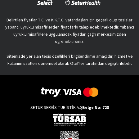
Belirtilen fiyatlar T.C. ve K.K.T.C. vatandaşları için geçerli olup tesisler
yabancı uyruklu misafirlerden fiyat farkı talep edebilmektedir. Yabancı
uyruklu misafirlere uygulanacak fiyatları çağrı merkezimizden
öğrenebilirsiniz.
Sitemizde yer alan tesis özellikleri bilgilendirme amaçlıdır, hizmet ve
kullanım saatleri dönemsel olarak Otel’ler tarafından değişitirilebilir.
SETUR SERVİS TURİSTİK A.Ş
Belge No: 728