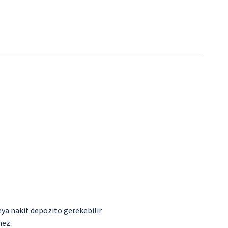
eya nakit depozito gerekebilir
mez