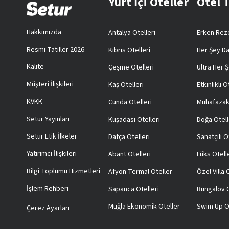
Yurt İçi Oteller
Otel 
Hakkımızda
Antalya Otelleri
Erken Reze
Resmi Tatiller 2026
Kıbrıs Otelleri
Her Şey Da
Kalite
Çeşme Otelleri
Ultra Her Ş
Müşteri İlişkileri
Kaş Otelleri
Etkinlikli O
KVKK
Cunda Otelleri
Muhafazak
Setur Yayınları
Kuşadası Otelleri
Doğa Otell
Setur Etik İlkeler
Datça Otelleri
Sanatçılı O
Yatırımcı İlişkileri
Abant Otelleri
Lüks Otell
Bilgi Toplumu Hizmetleri
Afyon Termal Oteller
Özel Villa
İşlem Rehberi
Sapanca Otelleri
Bungalov O
Muğla Ekonomik Oteller
Swim Up O
Çerez Ayarları