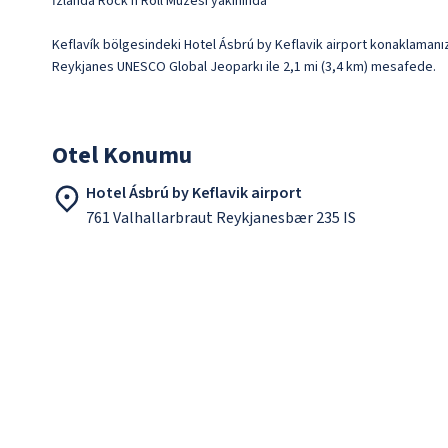
İzlanda Rock n Roll Müzesi yakınında
Keflavík bölgesindeki Hotel Ásbrú by Keflavik airport konaklamanız
Reykjanes UNESCO Global Jeoparkı ile 2,1 mi (3,4 km) mesafede.
Otel Konumu
Hotel Ásbrú by Keflavik airport
761 Valhallarbraut Reykjanesbær 235 IS