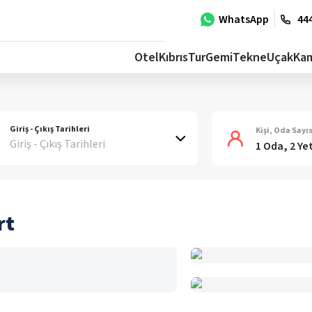
WhatsApp
444
Otel
Kıbrıs
Tur
Gemi
Tekne
Uçak
Ka
Giriş - Çıkış Tarihleri
Kişi, Oda Sayıs
Giriş - Çıkış Tarihleri
1 Oda, 2 Ye
rt