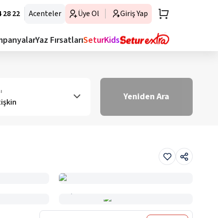
 28 22
Acenteler
Üye Ol
Giriş Yap
mpanyalar
Yaz Fırsatları
SeturKids
ı
Yeniden Ara
tişkin
Haritada Gör