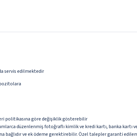
da servis edilmektedir
epozitolara
eri politikasına göre değişiklik gösterebilir
umlarca düzenlenmiş fotoğraflı kimlik ve kredi kartı, banka kartı v
na bağlıdır ve ek ödeme gerektirebilir. Özel talepler garanti edile