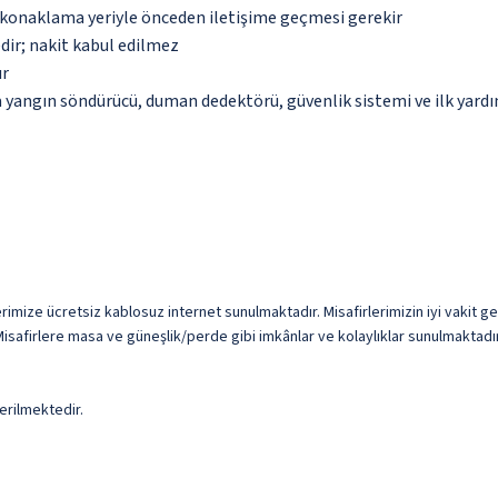
u konaklama yeriyle önceden iletişime geçmesi gerekir
dir; nakit kabul edilmez
ır
a yangın söndürücü, duman dedektörü, güvenlik sistemi ve ilk yard
rimize ücretsiz kablosuz internet sunulmaktadır. Misafirlerimizin iyi vakit geç
isafirlere masa ve güneşlik/perde gibi imkânlar ve kolaylıklar sunulmaktadır
erilmektedir.