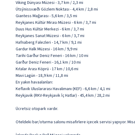
Viking Dünyası Müzesi - 3,7 km / 2,3 mi
Útsýnissvæði Gözlem Noktası - 4,4 km / 2,8 mi
Giantess Mağarası - 5,6 km / 3,5 mi
Reykjanes Kültür Mirası Müzesi - 6 km / 3,7 mi
Duus Hus Kültür Merkezi - 6 km / 3,7 mi
Reykjanes Sanat Müzesi - 6 km / 3,7 mi
Hafnaberg Falezleri - 14,7 km / 9,1 mi
Gardur Halk Müzesi - 16 km / 9,9 mi
Tarihi Garður Deniz Feneri - 16 km / 10 mi
Garður Deniz Feneri - 16,1 km / 10 mi
Kıtalar Arası Köprü - 17 km / 10,6 mi
Mavi Lagün - 18,9 km / 11,8 mi
En yakın havaalanları:
Keflavik Uluslararası Havalimanı (KEF) - 6,6 km / 4,1 mi
Reykjavik (RKV-Reykjavik İç Hatlar) - 45,4 km / 28,2 mi
Ücretsiz otopark vardır.
Oteldeki bar/oturma salonu misafirlere içecek servisi yapıyor. Misaf