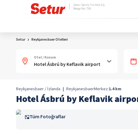
Setur Servis Turistik A.Ş.
Belge No: 728
Setur
Reykjanesbaer Otelleri
Otel / Konum
Reykjanesbaer / İzlanda
|
Reykjanesbaer
Merkez:
1.4
km
Hotel Ásbrú by Keflavik airpo
Tüm Fotoğraflar