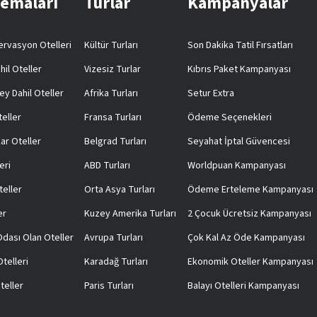
Temaları
Turlar
Kampanyalar
rvasyon Otelleri
Kültür Turları
Son Dakika Tatil Fırsatları
hil Oteller
Vizesiz Turlar
Kıbrıs Paket Kampanyası
ey Dahil Oteller
Afrika Turları
Setur Extra
teller
Fransa Turları
Ödeme Seçenekleri
ar Oteller
Belgrad Turları
Seyahat İptal Güvencesi
eri
ABD Turları
Worldpuan Kampanyası
teller
Orta Asya Turları
Ödeme Erteleme Kampanyası
er
Kuzey Amerika Turları
2 Çocuk Ücretsiz Kampanyası
 Odası Olan Oteller
Avrupa Turları
Çok Kal Az Öde Kampanyası
telleri
Karadağ Turları
Ekonomik Oteller Kampanyası
teller
Paris Turları
Balayı Otelleri Kampanyası