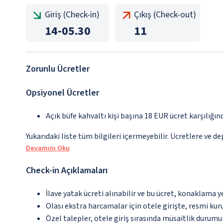
Giriş (Check-in)
Çıkış (Check-out)
14
-
05.30
11
Zorunlu Ücretler
Opsiyonel Ücretler
Açık büfe kahvaltı kişi başına 18 EUR ücret karşılığın
Yukarıdaki liste tüm bilgileri içermeyebilir. Ücretlere ve d
Devamını Oku
Check-in Açıklamaları
İlave yatak ücreti alınabilir ve bu ücret, konaklama y
Olası ekstra harcamalar için otele girişte, resmi kur
Özel talepler, otele giriş sırasında müsaitlik durumu