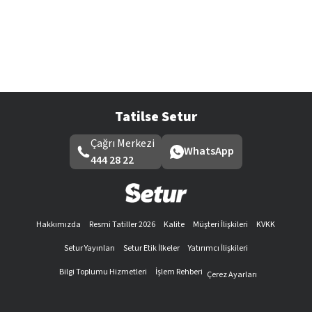
Tatilse Setur
Çağrı Merkezi
WhatsApp
444 28 22
Hakkımızda
Resmi Tatiller 2026
Kalite
Müşteri İlişkileri
KVKK
Setur Yayınları
Setur Etik İlkeler
Yatırımcı İlişkileri
Bilgi Toplumu Hizmetleri
İşlem Rehberi
Çerez Ayarları