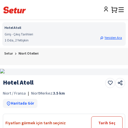
Hotel Atoll
Giriş - Çıkış Tarihleri
Yeniden Ara
1 Oda, 2 Yetişkin
Setur
Niort Otelleri
Hotel Atoll
Niort / Fransa
|
Niort
Merkez:
3.5
km
Haritada Gör
Fiyatları görmek için tarih seçiniz
Tarih Seç