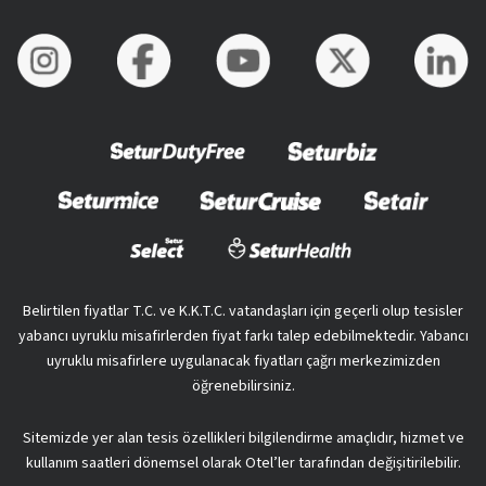
Belirtilen fiyatlar T.C. ve K.K.T.C. vatandaşları için geçerli olup tesisler
yabancı uyruklu misafirlerden fiyat farkı talep edebilmektedir. Yabancı
uyruklu misafirlere uygulanacak fiyatları çağrı merkezimizden
öğrenebilirsiniz.
Sitemizde yer alan tesis özellikleri bilgilendirme amaçlıdır, hizmet ve
kullanım saatleri dönemsel olarak Otel’ler tarafından değişitirilebilir.