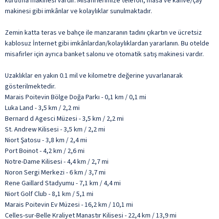
kurutma makinesi vardır. Misafirlerimize telefon, masa ve kahve/çay
makinesi gibi imkânlar ve kolaylıklar sunulmaktadır.
Zemin katta teras ve bahçe ile manzaranın tadını çıkartın ve ücretsiz
kablosuz İnternet gibi imkânlardan/kolaylıklardan yararlanın. Bu otelde
misafirler için ayrıca banket salonu ve otomatik satış makinesi vardır.
Uzaklıklar en yakın 0.1 mil ve kilometre değerine yuvarlanarak
gösterilmektedir.
Marais Poitevin Bölge Doğa Parkı - 0,1 km / 0,1 mi
Luka Land - 3,5 km / 2,2 mi
Bernard d Agesci Müzesi - 3,5 km / 2,2 mi
St. Andrew Kilisesi - 3,5 km / 2,2 mi
Niort Şatosu - 3,8 km / 2,4 mi
Port Boinot - 4,2 km / 2,6 mi
Notre-Dame Kilisesi - 4,4 km / 2,7 mi
Noron Sergi Merkezi - 6 km / 3,7 mi
Rene Gaillard Stadyumu - 7,1 km / 4,4 mi
Niort Golf Club - 8,1 km / 5,1 mi
Marais Poitevin Ev Müzesi - 16,2 km / 10,1 mi
Celles-sur-Belle Kraliyet Manastır Kilisesi - 22,4 km / 13,9 mi