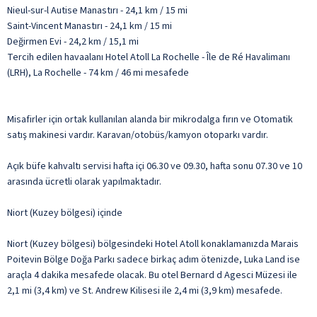
Nieul-sur-l Autise Manastırı - 24,1 km / 15 mi
Saint-Vincent Manastırı - 24,1 km / 15 mi
Değirmen Evi - 24,2 km / 15,1 mi
Tercih edilen havaalanı Hotel Atoll La Rochelle - Île de Ré Havalimanı
(LRH), La Rochelle - 74 km / 46 mi mesafede
Misafirler için ortak kullanılan alanda bir mikrodalga fırın ve Otomatik
satış makinesi vardır. Karavan/otobüs/kamyon otoparkı vardır.
Açık büfe kahvaltı servisi hafta içi 06.30 ve 09.30, hafta sonu 07.30 ve 10
arasında ücretli olarak yapılmaktadır.
Niort (Kuzey bölgesi) içinde
Niort (Kuzey bölgesi) bölgesindeki Hotel Atoll konaklamanızda Marais
Poitevin Bölge Doğa Parkı sadece birkaç adım ötenizde, Luka Land ise
araçla 4 dakika mesafede olacak. Bu otel Bernard d Agesci Müzesi ile
2,1 mi (3,4 km) ve St. Andrew Kilisesi ile 2,4 mi (3,9 km) mesafede.