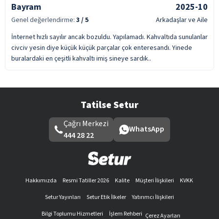
Bayram
2025-10
Genel değerlendirme:
3
/ 5
Arkadaşlar ve Aile
İnternet hızlı sayılır ancak bozuldu. Yapılamadı. Kahvaltıda sunulanlar
civciv yesin diye küçük küçük parçalar çok enteresandı. Yinede
buralardaki en çeşitli kahvaltı imiş sineye sardık..
Tatilse Setur
Çağrı Merkezi
WhatsApp
444 28 22
Hakkımızda
Resmi Tatiller 2026
Kalite
Müşteri İlişkileri
KVKK
Setur Yayınları
Setur Etik İlkeler
Yatırımcı İlişkileri
Bilgi Toplumu Hizmetleri
İşlem Rehberi
Çerez Ayarları