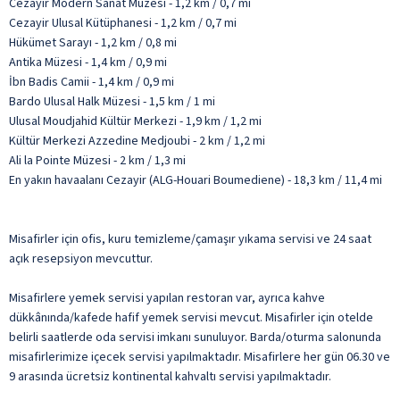
Cezayir Modern Sanat Müzesi - 1,2 km / 0,7 mi
Cezayir Ulusal Kütüphanesi - 1,2 km / 0,7 mi
Hükümet Sarayı - 1,2 km / 0,8 mi
Antika Müzesi - 1,4 km / 0,9 mi
İbn Badis Camii - 1,4 km / 0,9 mi
Bardo Ulusal Halk Müzesi - 1,5 km / 1 mi
Ulusal Moudjahid Kültür Merkezi - 1,9 km / 1,2 mi
Kültür Merkezi Azzedine Medjoubi - 2 km / 1,2 mi
Ali la Pointe Müzesi - 2 km / 1,3 mi
En yakın havaalanı Cezayir (ALG-Houari Boumediene) - 18,3 km / 11,4 mi
Misafirler için ofis, kuru temizleme/çamaşır yıkama servisi ve 24 saat
açık resepsiyon mevcuttur.
Misafirlere yemek servisi yapılan restoran var, ayrıca kahve
dükkânında/kafede hafif yemek servisi mevcut. Misafirler için otelde
belirli saatlerde oda servisi imkanı sunuluyor. Barda/oturma salonunda
misafirlerimize içecek servisi yapılmaktadır. Misafirlere her gün 06.30 ve
9 arasında ücretsiz kontinental kahvaltı servisi yapılmaktadır.