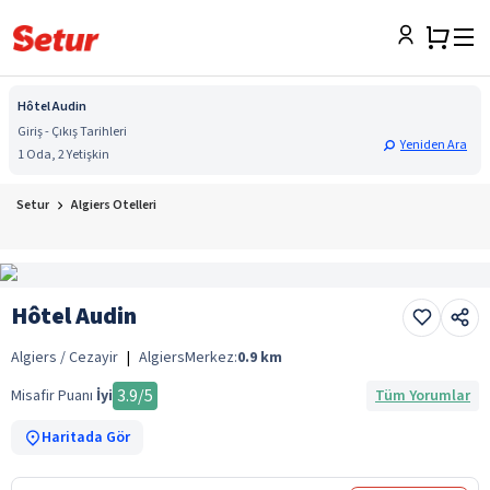
Hôtel Audin
Giriş - Çıkış Tarihleri
Yeniden Ara
1 Oda, 2 Yetişkin
Setur
Algiers Otelleri
Hôtel Audin
Algiers / Cezayir
|
Algiers
Merkez:
0.9
km
3.9
/5
Misafir Puanı
İyi
Tüm Yorumlar
Haritada Gör