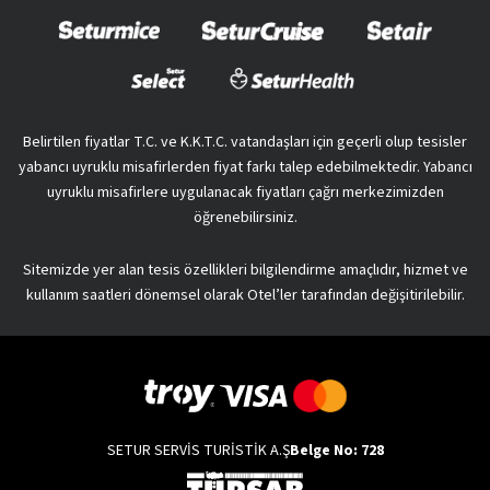
Belirtilen fiyatlar T.C. ve K.K.T.C. vatandaşları için geçerli olup tesisler
yabancı uyruklu misafirlerden fiyat farkı talep edebilmektedir. Yabancı
uyruklu misafirlere uygulanacak fiyatları çağrı merkezimizden
öğrenebilirsiniz.
Sitemizde yer alan tesis özellikleri bilgilendirme amaçlıdır, hizmet ve
kullanım saatleri dönemsel olarak Otel’ler tarafından değişitirilebilir.
SETUR SERVİS TURİSTİK A.Ş
Belge No: 728