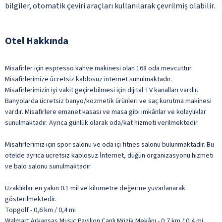
bilgiler, otomatik çeviri araçları kullanılarak çevrilmiş olabilir.
Otel Hakkında
Misafirler için espresso kahve makinesi olan 168 oda mevcuttur.
Misafirlerimize ücretsiz kablosuz internet sunulmaktadır.
Misafirlerimizin iyi vakit geçirebilmesi için dijital TV kanalları vardır.
Banyolarda ücretsiz banyo/kozmetik ürünleri ve saç kurutma makinesi
vardır. Misafirlere emanet kasası ve masa gibi imkânlar ve kolaylıklar
sunulmaktadır. Ayrıca günlük olarak oda/kat hizmeti verilmektedir.
Misafirlerimiz için spor salonu ve oda içi fitnes salonu bulunmaktadır. Bu
otelde ayrıca ücretsiz kablosuz İnternet, düğün organizasyonu hizmeti
ve balo salonu sunulmaktadır.
Uzaklıklar en yakın 0.1 mil ve kilometre değerine yuvarlanarak
gösterilmektedir.
Topgolf - 0,6 km / 0,4 mi
Walmart Arkansas Music Pavilion Canlı Müzik Mekânı - 0,7 km / 0,4 mi