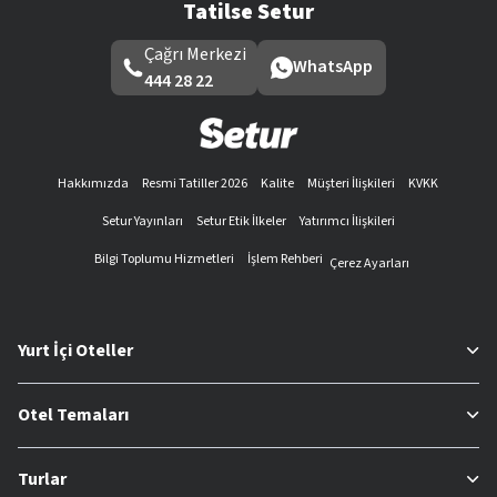
Tatilse Setur
Çağrı Merkezi
WhatsApp
444 28 22
Hakkımızda
Resmi Tatiller 2026
Kalite
Müşteri İlişkileri
KVKK
Setur Yayınları
Setur Etik İlkeler
Yatırımcı İlişkileri
Bilgi Toplumu Hizmetleri
İşlem Rehberi
Çerez Ayarları
Yurt İçi Oteller
Otel Temaları
Turlar