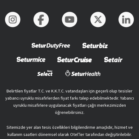
Belirtilen fiyatlar T.C. ve K.K.T.C. vatandaşları için geçerli olup tesisler
yabancı uyruklu misafirlerden fiyat farkı talep edebilmektedir. Yabancı
uyruklu misafirlere uygulanacak fiyatları çağrı merkezimizden
öğrenebilirsiniz.
Sitemizde yer alan tesis özellikleri bilgilendirme amaçlıdır, hizmet ve
kullanım saatleri dönemsel olarak Otel’ler tarafından değişitirilebilir.