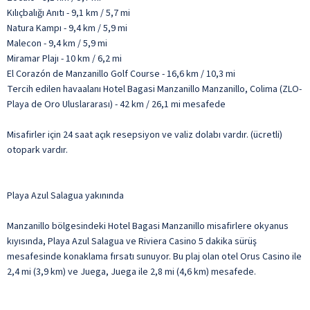
Kılıçbalığı Anıtı - 9,1 km / 5,7 mi
Natura Kampı - 9,4 km / 5,9 mi
Malecon - 9,4 km / 5,9 mi
Miramar Plajı - 10 km / 6,2 mi
El Corazón de Manzanillo Golf Course - 16,6 km / 10,3 mi
Tercih edilen havaalanı Hotel Bagasi Manzanillo Manzanillo, Colima (ZLO-
Playa de Oro Uluslararası) - 42 km / 26,1 mi mesafede
Misafirler için 24 saat açık resepsiyon ve valiz dolabı vardır. (ücretli)
otopark vardır.
Playa Azul Salagua yakınında
Manzanillo bölgesindeki Hotel Bagasi Manzanillo misafirlere okyanus
kıyısında, Playa Azul Salagua ve Riviera Casino 5 dakika sürüş
mesafesinde konaklama fırsatı sunuyor. Bu plaj olan otel Orus Casino ile
2,4 mi (3,9 km) ve Juega, Juega ile 2,8 mi (4,6 km) mesafede.