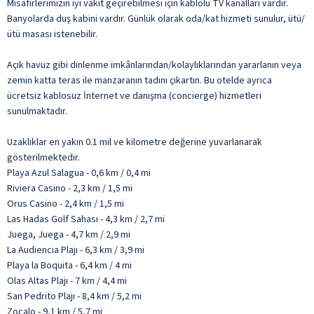
Misafirlerimizin iyi vakit geçirebilmesi için kablolu TV kanalları vardır.
Banyolarda duş kabini vardır. Günlük olarak oda/kat hizmeti sunulur, ütü/
ütü masası istenebilir.
Açık havuz gibi dinlenme imkânlarından/kolaylıklarından yararlanın veya
zemin katta teras ile manzaranın tadını çıkartın. Bu otelde ayrıca
ücretsiz kablosuz İnternet ve danışma (concierge) hizmetleri
sunulmaktadır.
Uzaklıklar en yakın 0.1 mil ve kilometre değerine yuvarlanarak
gösterilmektedir.
Playa Azul Salagua - 0,6 km / 0,4 mi
Riviera Casino - 2,3 km / 1,5 mi
Orus Casino - 2,4 km / 1,5 mi
Las Hadas Golf Sahası - 4,3 km / 2,7 mi
Juega, Juega - 4,7 km / 2,9 mi
La Audiencia Plajı - 6,3 km / 3,9 mi
Playa la Boquita - 6,4 km / 4 mi
Olas Altas Plajı - 7 km / 4,4 mi
San Pedrito Plajı - 8,4 km / 5,2 mi
Zocalo - 9,1 km / 5,7 mi