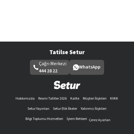
Tatilse Setur
Çağrı Merkezi
WhatsApp
444 28 22
Hakkımızda
Resmi Tatiller 2026
Kalite
Müşteri İlişkileri
KVKK
Setur Yayınları
Setur Etik İlkeler
Yatırımcı İlişkileri
Bilgi Toplumu Hizmetleri
İşlem Rehberi
Çerez Ayarları