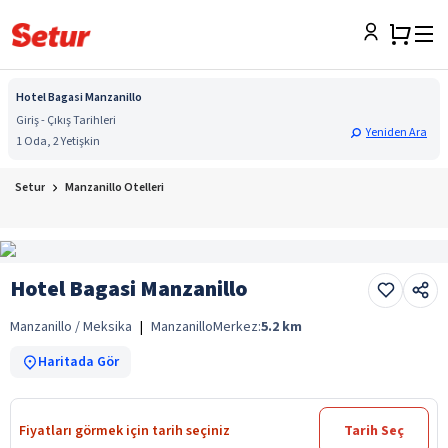
Hotel Bagasi Manzanillo
Giriş - Çıkış Tarihleri
Yeniden Ara
1 Oda, 2 Yetişkin
Setur
Manzanillo Otelleri
Hotel Bagasi Manzanillo
Manzanillo / Meksika
|
Manzanillo
Merkez:
5.2
km
Haritada Gör
Fiyatları görmek için tarih seçiniz
Tarih Seç