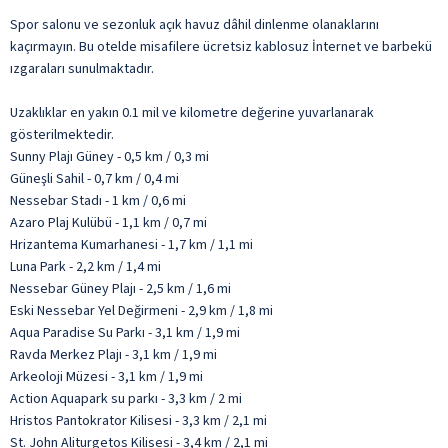
Spor salonu ve sezonluk açık havuz dâhil dinlenme olanaklarını
kaçırmayın. Bu otelde misafilere ücretsiz kablosuz İnternet ve barbekü
ızgaraları sunulmaktadır.
Uzaklıklar en yakın 0.1 mil ve kilometre değerine yuvarlanarak
gösterilmektedir.
Sunny Plajı Güney - 0,5 km / 0,3 mi
Güneşli Sahil - 0,7 km / 0,4 mi
Nessebar Stadı - 1 km / 0,6 mi
Azaro Plaj Kulübü - 1,1 km / 0,7 mi
Hrizantema Kumarhanesi - 1,7 km / 1,1 mi
Luna Park - 2,2 km / 1,4 mi
Nessebar Güney Plajı - 2,5 km / 1,6 mi
Eski Nessebar Yel Değirmeni - 2,9 km / 1,8 mi
Aqua Paradise Su Parkı - 3,1 km / 1,9 mi
Ravda Merkez Plajı - 3,1 km / 1,9 mi
Arkeoloji Müzesi - 3,1 km / 1,9 mi
Action Aquapark su parkı - 3,3 km / 2 mi
Hristos Pantokrator Kilisesi - 3,3 km / 2,1 mi
St. John Aliturgetos Kilisesi - 3,4 km / 2,1 mi