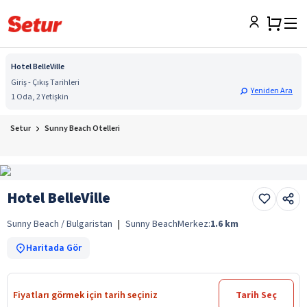
Hotel BelleVille
Giriş - Çıkış Tarihleri
Yeniden Ara
1 Oda, 2 Yetişkin
Setur
Sunny Beach Otelleri
Hotel BelleVille
Sunny Beach / Bulgaristan
|
Sunny Beach
Merkez:
1.6
km
Haritada Gör
Fiyatları görmek için tarih seçiniz
Tarih Seç