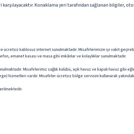
 karşılayacaktır. Konaklama yeri tarafından sağlanan bilgiler, otoma
cretsiz kablosuz internet sunulmaktadır. Misafirlerimizin iyi vakit geçirebilm
lefon, emanet kasası ve masa gibi imkânlar ve kolaylıklar sunulmaktadır.
ulmaktadır. Misafirlerimiz sağlık kulübü, açık havuz ve kapalı havuz gibi eğ
ge) hizmetleri vardır. Misafirler ücretsiz bölge servisini kullanarak yakındaki
erilmektedir.