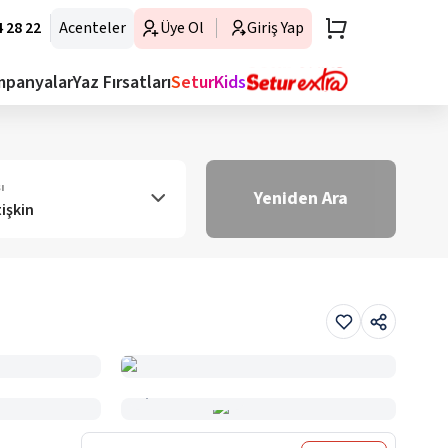
 28 22
Acenteler
Üye Ol
Giriş Yap
mpanyalar
Yaz Fırsatları
SeturKids
ı
Yeniden Ara
tişkin
Haritada Gör