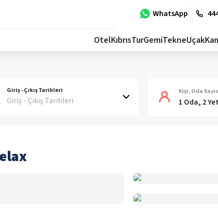
WhatsApp
444
Otel
Kıbrıs
Tur
Gemi
Tekne
Uçak
Ka
Giriş - Çıkış Tarihleri
Kişi, Oda Sayıs
Giriş - Çıkış Tarihleri
1 Oda, 2 Ye
elax