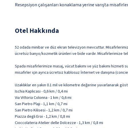
Resepsiyon çalışanları konaklama yerine varışta misafirleri
Otel Hakkında
52 odada minibar ve düz ekran televizyon mevcuttur. Misafirlerimize ü
ücretsiz banyo/kozmetik ürünleri ve bide vardır. Misafirlerimize te
Spada misafirlerimize masaj, vücut bakımı ve yüz bakımı hizmeti sun
misafirler için ayrıca ücretsiz kablosuz İnternet ve danışma (concier
Uzaklıklar en yakın 0.1 mil ve kilometre değerine yuvarlanarak göst
Ischia Kaplıcası - 0,6 km / 0,4 mi
Via Vittoria Colonna - 1 km / 0,6 mi
San Pietro Plajı - 1,1 km / 0,7 mi
San Pietro Kilisesi - 1,2 km / 0,7 mi
Piazza degli Eroi - 1,2 km / 0,8 mi
Cioccolateria Atelier delle Dolcezze - 1,3 km / 0,8 mi