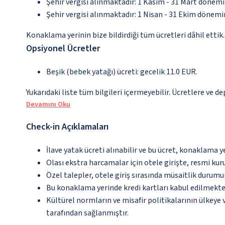
Şehir vergisi alınmaktadır: 1 Kasım - 31 Mart dönemin
Şehir vergisi alınmaktadır: 1 Nisan - 31 Ekim dönemin
Konaklama yerinin bize bildirdiği tüm ücretleri dâhil ettik.
Opsiyonel Ücretler
Beşik (bebek yatağı) ücreti: gecelik 11.0 EUR.
Yukarıdaki liste tüm bilgileri içermeyebilir. Ücretlere ve d
Devamını Oku
Check-in Açıklamaları
İlave yatak ücreti alınabilir ve bu ücret, konaklama y
Olası ekstra harcamalar için otele girişte, resmi kur
Özel talepler, otele giriş sırasında müsaitlik durumu
Bu konaklama yerinde kredi kartları kabul edilmekte
Kültürel normların ve misafir politikalarının ülkeye
tarafından sağlanmıştır.