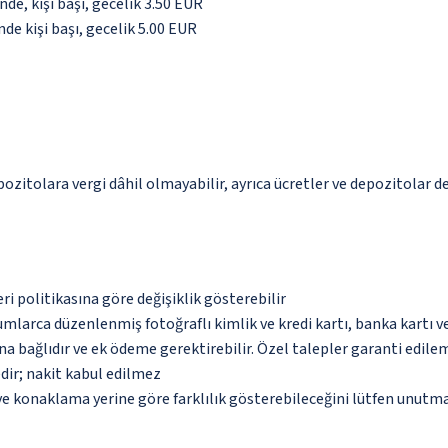
de, kişi başı, gecelik 3.50 EUR
de kişi başı, gecelik 5.00 EUR
epozitolara vergi dâhil olmayabilir, ayrıca ücretler ve depozitolar d
eri politikasına göre değişiklik gösterebilir
umlarca düzenlenmiş fotoğraflı kimlik ve kredi kartı, banka kartı v
na bağlıdır ve ek ödeme gerektirebilir. Özel talepler garanti edile
dir; nakit kabul edilmez
 ve konaklama yerine göre farklılık gösterebileceğini lütfen unutm