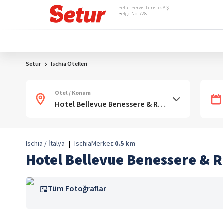
Setur Servis Turistik A.Ş.
Belge No: 728
Setur
Ischia Otelleri
Otel / Konum
Ischia / İtalya
|
Ischia
Merkez:
0.5
km
Hotel Bellevue Benessere & R
Tüm Fotoğraflar