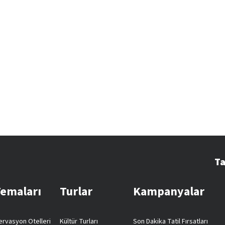
Ta
Temaları
Turlar
Kampanyalar
rvasyon Otelleri
Kültür Turları
Son Dakika Tatil Fırsatları