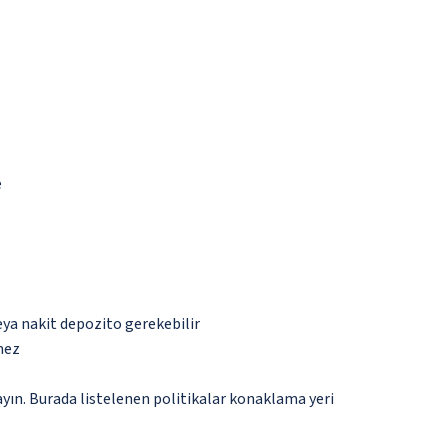
e
eya nakit depozito gerekebilir
mez
ayın. Burada listelenen politikalar konaklama yeri