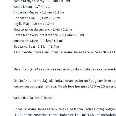
Ischia Kraliyet Sarayı - 1,3 km / 0,8 mi
Ischia Limanı - 1,7 km / 1 mi
Diocesan Müzesi - 1,8 km / 1,1 mi
Pescatori Plajı - 1,9 km / 1,2 mi
İngiliz Plajı - 1,9 km / 1,2 mi
Gelateria Ice da Luciano - 2 km / 1,2 mi
Santa Maria Assunta Katedrali - 2,1 km / 1,3 mi
Museo del Mare - 2,2 km / 1,3 mi
Gaeta Körfezi - 2,2 km / 1,4 mi
Tercih edilen havaalanı Hotel Bellevue Benessere & Relax Naples U
Misafirler için 24 saat açık resepsiyon, valiz dolabı ve resepsiyon
Otelin Akdeniz mutfağı alanında uzman restoranı Bougainville misaf
içecek servisi yapılmaktadır. Misafirlere her gün 07.30 ve 10 arasınd
Ischia (Ischia Porto) içinde
Hotel Bellevue Benessere & Relax size Ischia (Ischia Porto) bölgesi
(11,7 km) ve Poseidon Termal Bahçeleri ile 9 mi (14,5 km) mesafed