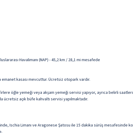
luslararası Havalimanı (NAP) - 45,2 km / 28,1 mi mesafede
da emanet kasası mevcuttur. Ücretsiz otopark vardır.
irlere öğle yemeği veya akşam yemeği servisi yapıyor, ayrıca belirli saatl
a ücretsiz açık büfe kahvaltı servisi yapılmaktadır.
nde, Ischia Limanı ve Aragonese Şatosu ile 15 dakika sürüş mesafesinde konak
e.