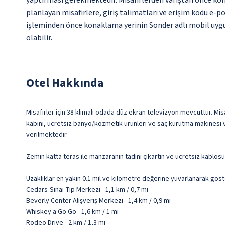
yaptırması gerekmektedir. Misafirlerden varıştan önce kona
planlayan misafirlere, giriş talimatları ve erişim kodu e-po
işleminden önce konaklama yerinin Sonder adlı mobil uygul
olabilir.
Otel Hakkında
Misafirler için 38 klimalı odada düz ekran televizyon mevcuttur. Misaf
kabini, ücretsiz banyo/kozmetik ürünleri ve saç kurutma makinesi va
verilmektedir.
Zemin katta teras ile manzaranın tadını çıkartın ve ücretsiz kablos
Uzaklıklar en yakın 0.1 mil ve kilometre değerine yuvarlanarak göst
Cedars-Sinai Tıp Merkezi - 1,1 km / 0,7 mi
Beverly Center Alışveriş Merkezi - 1,4 km / 0,9 mi
Whiskey a Go Go - 1,6 km / 1 mi
Rodeo Drive - 2 km / 1,3 mi