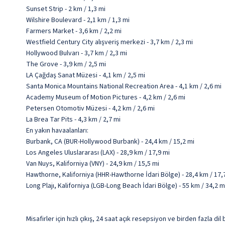
Sunset Strip - 2 km / 1,3 mi
Wilshire Boulevard - 2,1 km / 1,3 mi
Farmers Market - 3,6 km / 2,2 mi
Westfield Century City alışveriş merkezi - 3,7 km / 2,3 mi
Hollywood Bulvarı - 3,7 km / 2,3 mi
The Grove - 3,9 km / 2,5 mi
LA Çağdaş Sanat Müzesi - 4,1 km / 2,5 mi
Santa Monica Mountains National Recreation Area - 4,1 km / 2,6 mi
Academy Museum of Motion Pictures - 4,2 km / 2,6 mi
Petersen Otomotiv Müzesi - 4,2 km / 2,6 mi
La Brea Tar Pits - 4,3 km / 2,7 mi
En yakın havaalanları:
Burbank, CA (BUR-Hollywood Burbank) - 24,4 km / 15,2 mi
Los Angeles Uluslararası (LAX) - 28,9 km / 17,9 mi
Van Nuys, Kaliforniya (VNY) - 24,9 km / 15,5 mi
Hawthorne, Kaliforniya (HHR-Hawthorne İdari Bölge) - 28,4 km / 17,
Long Plajı, Kaliforniya (LGB-Long Beach İdari Bölge) - 55 km / 34,2 m
Misafirler için hızlı çıkış, 24 saat açık resepsiyon ve birden fazla di