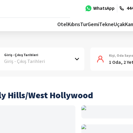
WhatsApp
444
Otel
Kıbrıs
Tur
Gemi
Tekne
Uçak
Ka
Giriş - Çıkış Tarihleri
Kişi, Oda Sayıs
Giriş - Çıkış Tarihleri
1 Oda, 2 Ye
ly Hills/West Hollywood