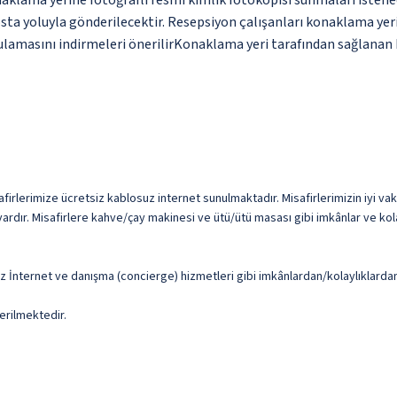
klama yerine fotoğraflı resmi kimlik fotokopisi sunmaları istenec
sta yoluyla gönderilecektir. Resepsiyon çalışanları konaklama yerine
amasını indirmeleri önerilirKonaklama yeri tarafından sağlanan bil
irlerimize ücretsiz kablosuz internet sunulmaktadır. Misafirlerimizin iyi vakit
rdır. Misafirlere kahve/çay makinesi ve ütü/ütü masası gibi imkânlar ve kola
uz İnternet ve danışma (concierge) hizmetleri gibi imkânlardan/kolaylıklardan
erilmektedir.