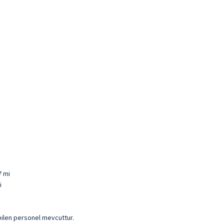
7 mi
i
l bilen personel mevcuttur.