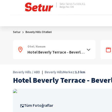
Setur Servis Turistik A.Ş.
Belge No: 728
Setur
Beverly Hills Otelleri
Otel / Konum
Beverly Hills / ABD
|
Beverly Hills
Merkez:
1.3
km
Hotel Beverly Terrace - Bever
Tüm Fotoğraflar