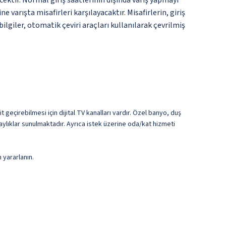
ektir. Normal giriş saatlerinin dışında varış yapmayı
 varışta misafirleri karşılayacaktır. Misafirlerin, giriş
giler, otomatik çeviri araçları kullanılarak çevrilmiş
 geçirebilmesi için dijital TV kanalları vardır. Özel banyo, duş
ylıklar sunulmaktadır. Ayrıca istek üzerine oda/kat hizmeti
 yararlanın.