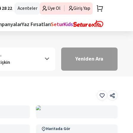
 28 22
Acenteler
Üye Ol
Giriş Yap
mpanyalar
Yaz Fırsatları
SeturKids
ı
Yeniden Ara
tişkin
Haritada Gör