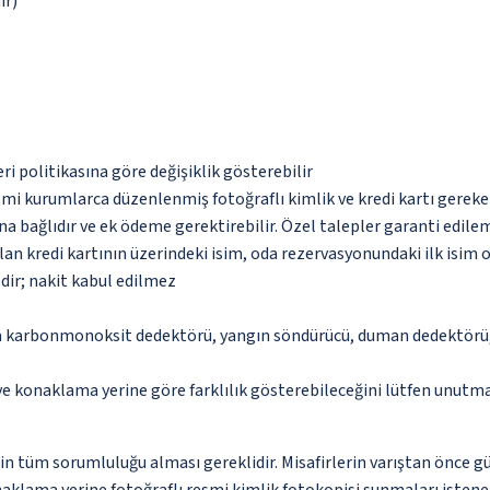
ır)
eri politikasına göre değişiklik gösterebilir
esmi kurumlarca düzenlenmiş fotoğraflı kimlik ve kredi kartı gereke
na bağlıdır ve ek ödeme gerektirebilir. Özel talepler garanti edile
an kredi kartının üzerindeki isim, oda rezervasyonundaki ilk isim 
dir; nakit kabul edilmez
da karbonmonoksit dedektörü, yangın söndürücü, duman dedektörü, 
 ve konaklama yerine göre farklılık gösterebileceğini lütfen unutm
in tüm sorumluluğu alması gereklidir. Misafirlerin varıştan önce gü