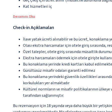
Geç çıkış için ücret alınır (müsaitlik durumuna bağlıd
Kat hizmetleri iç
Devamını Oku
Check-in Açıklamaları
İlave yatak ücreti alınabilir ve bu ücret, konaklama y
Olası ekstra harcamalar için otele giriş sırasında, r
Özel talepler, otele giriş sırasında müsaitlik durumu
Ekstra harcamaları ödemek için otele girişte kullanıl
Bu konaklama yerinde kredi kartları kabul edilmekte
Gürültüsüz misafir odaları garanti edilmez
Bu konaklama yerindeki güvenlik özellikleri arasın
korkulukları yer almaktadır
Kültürel normların ve misafir politikalarının ülkeye
tarafından sağlanmıştır.
Bu rezervasyon için 18 yaşında veya daha büyük bir yetişkin