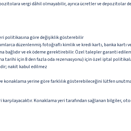
epozitolara vergi dâhil olmayabilir, ayrıca ücretler ve depozitolar d
eri politikasına göre değişiklik gösterebilir
umlarca düzenlenmiş fotoğraflı kimlik ve kredi kartı, banka kartı v
na bağlıdır ve ek ödeme gerektirebilir. Özel talepler garanti edile
arihi için 8 den fazla oda rezervasyonu) için özel iptal politikala
dir; nakit kabul edilmez
 ve konaklama yerine göre farklılık gösterebileceğini lütfen unutm
 karşılayacaktır. Konaklama yeri tarafından sağlanan bilgiler, otoma