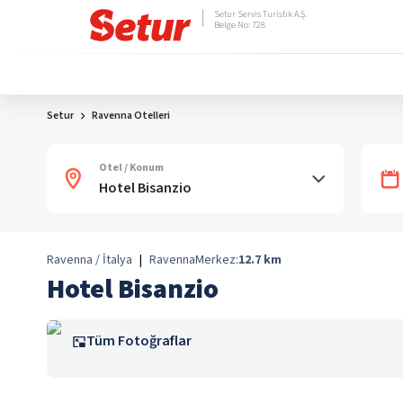
Setur Servis Turistik A.Ş.
Belge No: 728
Setur
Ravenna Otelleri
Otel / Konum
Ravenna / İtalya
|
Ravenna
Merkez:
12.7
km
Hotel Bisanzio
Tüm Fotoğraflar