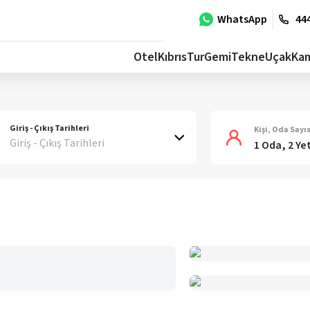
WhatsApp
444
Otel
Kıbrıs
Tur
Gemi
Tekne
Uçak
Ka
Giriş - Çıkış Tarihleri
Kişi, Oda Sayıs
Giriş - Çıkış Tarihleri
1 Oda, 2 Ye