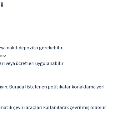
eğ
eya nakit depozito gerekebilir
mez
rı veya ücretleri uygulanabilir
ayın. Burada listelenen politikalar konaklama yeri
tik çeviri araçları kullanılarak çevrilmiş olabilir.