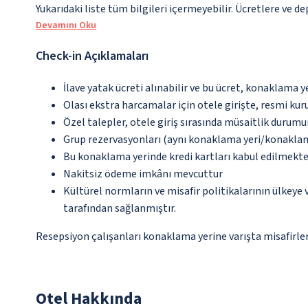
Yukarıdaki liste tüm bilgileri içermeyebilir. Ücretlere ve d
Devamını Oku
Check-in Açıklamaları
İlave yatak ücreti alınabilir ve bu ücret, konaklama y
Olası ekstra harcamalar için otele girişte, resmi kur
Özel talepler, otele giriş sırasında müsaitlik durumu
Grup rezervasyonları (aynı konaklama yeri/konaklama t
Bu konaklama yerinde kredi kartları kabul edilmekte
Nakitsiz ödeme imkânı mevcuttur
Kültürel normların ve misafir politikalarının ülkeye
tarafından sağlanmıştır.
Resepsiyon çalışanları konaklama yerine varışta misafirleri
Otel Hakkında