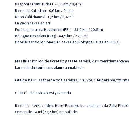
Rasponi Yeraltı Türbesi - 0,6 km / 0,4 mi
Ravenna Katedrali - 0,6 km / 0,4 mi
Neon Vaftizhanesi - 0,6 km / 0,4 mi
En yakın havaalanları:
Forlì Uluslararası Havalimanı (FRL) - 33,2 km / 20,6 mi
Bologna Havaalanı (BLQ) - 84,9 km / 52,8 mi
Hotel Bisanzio için önerilen havaalanı Bologna Havaalanı (BLQ).
Misafirler için lobide ücretsiz gazete servisi, kuru temizleme/çama
kare alanda konferans alanı sunmaktadır.
Otelde belirli saatlerde oda servisi sunuluyor. Oteldeki bar/oturma
Galla Placidia Mozolesi yakınında
Ravenna merkezindeki Hotel Bisanzio konaklamanızda Galla Placidia 
Ormanı ile 14 mi (22,6 km) mesafede.