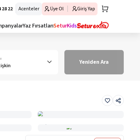
 28 22
Acenteler
Üye Ol
Giriş Yap
mpanyalar
Yaz Fırsatları
SeturKids
ı
Yeniden Ara
tişkin
Haritada Gör