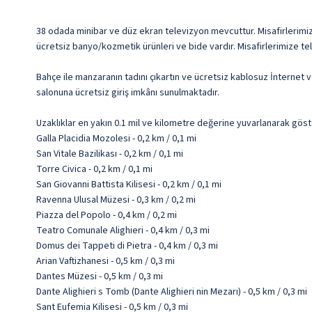
38 odada minibar ve düz ekran televizyon mevcuttur. Misafirlerimize 
ücretsiz banyo/kozmetik ürünleri ve bide vardır. Misafirlerimize te
Bahçe ile manzaranın tadını çıkartın ve ücretsiz kablosuz İnternet 
salonuna ücretsiz giriş imkânı sunulmaktadır.
Uzaklıklar en yakın 0.1 mil ve kilometre değerine yuvarlanarak göst
Galla Placidia Mozolesi - 0,2 km / 0,1 mi
San Vitale Bazilikası - 0,2 km / 0,1 mi
Torre Civica - 0,2 km / 0,1 mi
San Giovanni Battista Kilisesi - 0,2 km / 0,1 mi
Ravenna Ulusal Müzesi - 0,3 km / 0,2 mi
Piazza del Popolo - 0,4 km / 0,2 mi
Teatro Comunale Alighieri - 0,4 km / 0,3 mi
Domus dei Tappeti di Pietra - 0,4 km / 0,3 mi
Arian Vaftizhanesi - 0,5 km / 0,3 mi
Dantes Müzesi - 0,5 km / 0,3 mi
Dante Alighieri s Tomb (Dante Alighieri nin Mezarı) - 0,5 km / 0,3 mi
Sant Eufemia Kilisesi - 0,5 km / 0,3 mi