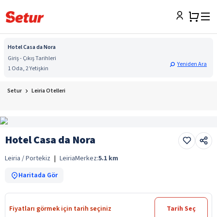
Hotel Casa da Nora
Giriş - Çıkış Tarihleri
Yeniden Ara
1 Oda, 2 Yetişkin
Setur
Leiria Otelleri
Hotel Casa da Nora
Leiria / Portekiz
|
Leiria
Merkez:
5.1
km
Haritada Gör
Fiyatları görmek için tarih seçiniz
Tarih Seç