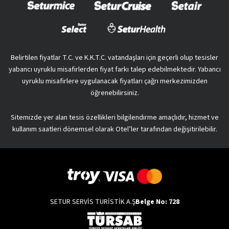
Belirtilen fiyatlar T.C. ve K.K.T.C. vatandaşları için geçerli olup tesisler
yabancı uyruklu misafirlerden fiyat farkı talep edebilmektedir. Yabancı
uyruklu misafirlere uygulanacak fiyatları çağrı merkezimizden
öğrenebilirsiniz.
Sitemizde yer alan tesis özellikleri bilgilendirme amaçlıdır, hizmet ve
kullanım saatleri dönemsel olarak Otel’ler tarafından değişitirilebilir.
SETUR SERVİS TURİSTİK A.Ş
Belge No: 728