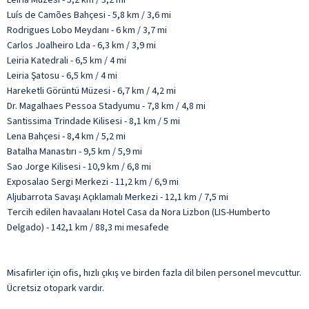
Luís de Camões Bahçesi - 5,8 km / 3,6 mi
Rodrigues Lobo Meydanı - 6 km / 3,7 mi
Carlos Joalheiro Lda - 6,3 km / 3,9 mi
Leiria Katedrali - 6,5 km / 4 mi
Leiria Şatosu - 6,5 km / 4 mi
Hareketli Görüntü Müzesi - 6,7 km / 4,2 mi
Dr. Magalhaes Pessoa Stadyumu - 7,8 km / 4,8 mi
Santissima Trindade Kilisesi - 8,1 km / 5 mi
Lena Bahçesi - 8,4 km / 5,2 mi
Batalha Manastırı - 9,5 km / 5,9 mi
Sao Jorge Kilisesi - 10,9 km / 6,8 mi
Exposalao Sergi Merkezi - 11,2 km / 6,9 mi
Aljubarrota Savaşı Açıklamalı Merkezi - 12,1 km / 7,5 mi
Tercih edilen havaalanı Hotel Casa da Nora Lizbon (LIS-Humberto
Delgado) - 142,1 km / 88,3 mi mesafede
Misafirler için ofis, hızlı çıkış ve birden fazla dil bilen personel mevcuttur.
Ücretsiz otopark vardır.