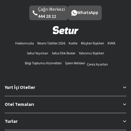
Çağrı Merkezi
WhatsApp
444 28 22
Hakkımızda
Resmi Tatiller 2026
Kalite
Müşteri İlişkileri
KVKK
Setur Yayınları
Setur Etik İlkeler
Yatırımcı İlişkileri
Bilgi Toplumu Hizmetleri
İşlem Rehberi
Çerez Ayarları
Yurt İçi Oteller
Otel Temaları
Turlar