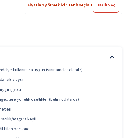
Fiyatları görmek için tarih seçiniz
Tarih Seç
ndalye kullanımına uygun (sınırlamalar olabilir)
rda televizyon
ış giriş yolu
ellilere yönelik özellikler (belirli odalarda)
metleri
racılık/mağara keşfi
dil bilen personel