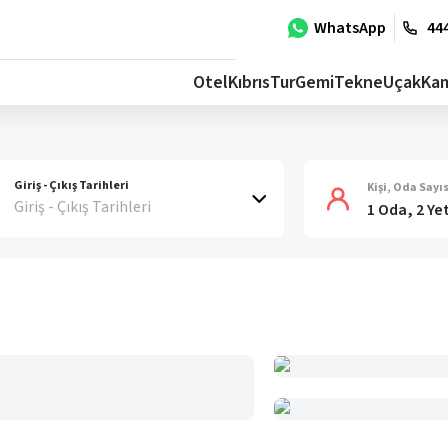
WhatsApp
444
Otel
Kıbrıs
Tur
Gemi
Tekne
Uçak
Ka
Giriş - Çıkış Tarihleri
Kişi, Oda Sayıs
Giriş - Çıkış Tarihleri
1 Oda, 2 Ye