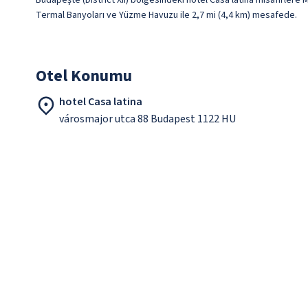
Budapeşte (District XII) bölgesindeki hotel Casa latina misafirlere
Termal Banyoları ve Yüzme Havuzu ile 2,7 mi (4,4 km) mesafede.
Otel Konumu
hotel Casa latina
városmajor utca 88 Budapest 1122 HU