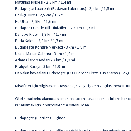
Matthias Kilisesi - 2,3 km / 1,4 mi
Budapeşte Labirenti (Budavan Labirintus) - 2,4 km / 1,5 mi
Balıkçı Burcu - 2,5 km / 1,6 mi
Fo Utca - 2,6 km / 1,6 mi
Budapest Castle Hill Füniküleri - 2,8 km / 1,7 mi
Danube River - 2,8 km / 1,7 mi
Buda Kalesi - 2,8 km / 1,7 mi
Budapeşte Kongre Merkezi - 3 km / 1,9 mi
Ulusal Macar Galerisi - 3 km / 1,9 mi
Adam Clark Meydanı - 3 km / 1,9 mi
Kraliyet Sarayı - 3 km / 1,9 mi
En yakın havaalanı Budapeşte (BUD-Ferenc Liszt Uluslararası) - 25,6
Misafirler için bilgisayar istasyonu, hızlı giriş ve hızlı çıkış mevcuttu
Otelin barbekü alanında uzman restoranı Lavazza misafirlere bahçe
rahatlamak için 2 bar/dinlenme salonu ideal.
Budapeşte (District XII) içinde