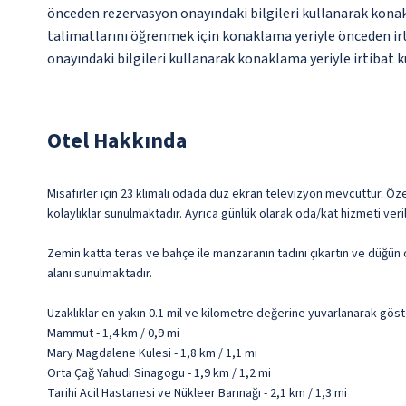
önceden rezervasyon onayındaki bilgileri kullanarak konakl
talimatlarını öğrenmek için konaklama yeriyle önceden irtib
onayındaki bilgileri kullanarak konaklama yeriyle irtibat k
Otel Hakkında
Misafirler için 23 klimalı odada düz ekran televizyon mevcuttur. Ö
kolaylıklar sunulmaktadır. Ayrıca günlük olarak oda/kat hizmeti veri
Zemin katta teras ve bahçe ile manzaranın tadını çıkartın ve düğün 
alanı sunulmaktadır.
Uzaklıklar en yakın 0.1 mil ve kilometre değerine yuvarlanarak göst
Mammut - 1,4 km / 0,9 mi
Mary Magdalene Kulesi - 1,8 km / 1,1 mi
Orta Çağ Yahudi Sinagogu - 1,9 km / 1,2 mi
Tarihi Acil Hastanesi ve Nükleer Barınağı - 2,1 km / 1,3 mi