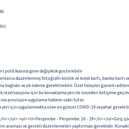
UR.
ır).
eri politikasına göre değişiklik gösterebilir
umlarca düzenlenmiş fotoğraflı kimlik ve kredi kartı, banka kartı v
na bağlıdır ve ek ödeme gerektirebilir. Özel talepler garanti edile
tak rezervasyonu için bu konaklama yeri ile önceden iletişime geçm
tına provizyon uygulama hakkını saklı tutar.
yeri için uygulanmakta olan en güncel COVID-19 seyahat gereklilik
19</li></ul> <ul><li>Perşembe - Perşembe: 10 - 19</li></ul>Giriş işl
ini araması ve gerekli düzenlemeleri yaptırması gereklidir. Konakl