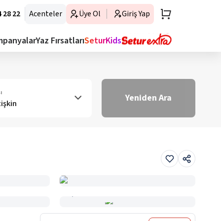
 28 22
Acenteler
Üye Ol
Giriş Yap
mpanyalar
Yaz Fırsatları
SeturKids
ı
Yeniden Ara
tişkin
Haritada Gör