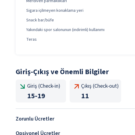
Merdiven parmaklıkları
Sigara içilmeyen konaklama yeri
Snack bar/büfe
Yakındaki spor salonunun (indirimli) kullanımı
Teras
Giriş-Çıkış ve Önemli Bilgiler
Giriş (Check-in)
Çıkış (Check-out)
15
-
19
11
Zorunlu Ücretler
Opsiyonel Ücretler