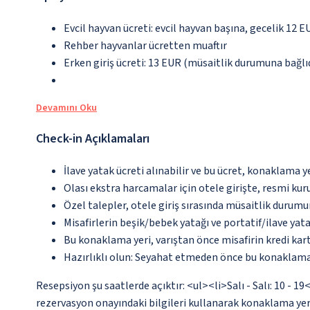
Evcil hayvan ücreti: evcil hayvan başına, gecelik 12 E
Rehber hayvanlar ücretten muaftır
Erken giriş ücreti: 13 EUR (müsaitlik durumuna bağlıd
Devamını Oku
Check-in Açıklamaları
İlave yatak ücreti alınabilir ve bu ücret, konaklama y
Olası ekstra harcamalar için otele girişte, resmi kur
Özel talepler, otele giriş sırasında müsaitlik durumu
Misafirlerin beşik/bebek yatağı ve portatif/ilave ya
Bu konaklama yeri, varıştan önce misafirin kredi kar
Hazırlıklı olun: Seyahat etmeden önce bu konaklama 
Resepsiyon şu saatlerde açıktır: <ul><li>Salı - Salı: 10 - 
rezervasyon onayındaki bilgileri kullanarak konaklama yer