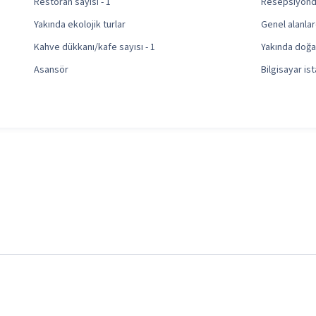
Restoran sayısı - 1
Resepsiyond
Yakında ekolojik turlar
Genel alanla
Kahve dükkanı/kafe sayısı - 1
Yakında doğa 
Asansör
Bilgisayar is