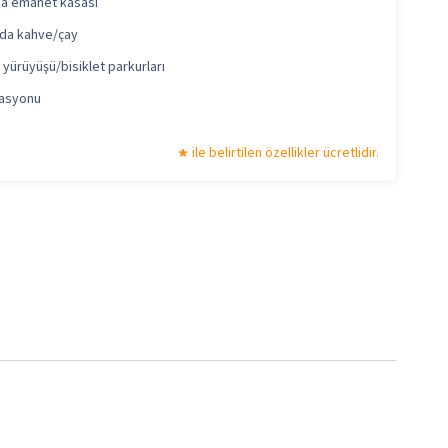
a emanet kasası
rda kahve/çay
yürüyüşü/bisiklet parkurları
tasyonu
ile belirtilen özellikler ücretlidir.