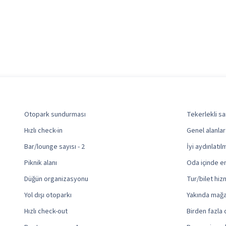
Otopark sundurması
Tekerlekli sa
Hızlı check-in
Genel alanla
Bar/lounge sayısı - 2
İyi aydınlatılm
Piknik alanı
Oda içinde eng
Düğün organizasyonu
Tur/bilet hiz
Yol dışı otoparkı
Yakında mağa
Hızlı check-out
Birden fazla 