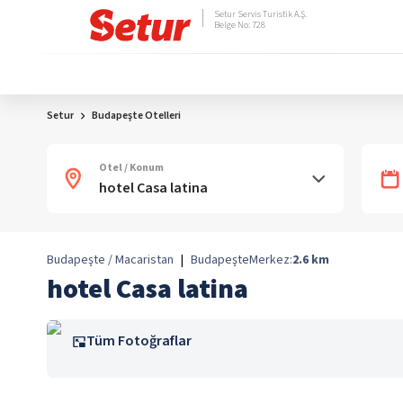
Setur Servis Turistik A.Ş.
Belge No: 728
Setur
Budapeşte Otelleri
Otel / Konum
Budapeşte / Macaristan
|
Budapeşte
Merkez:
2.6
km
hotel Casa latina
Tüm Fotoğraflar