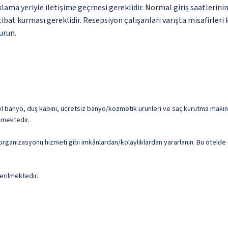
ama yeriyle iletişime geçmesi gereklidir. Normal giriş saatlerinin 
at kurması gereklidir. Resepsiyon çalışanları varışta misafirleri k
urun.
zel banyo, duş kabini, ücretsiz banyo/kozmetik ürünleri ve saç kurutma makin
lmektedir.
organizasyonu hizmeti gibi imkânlardan/kolaylıklardan yararlanın. Bu otelde m
erilmektedir.