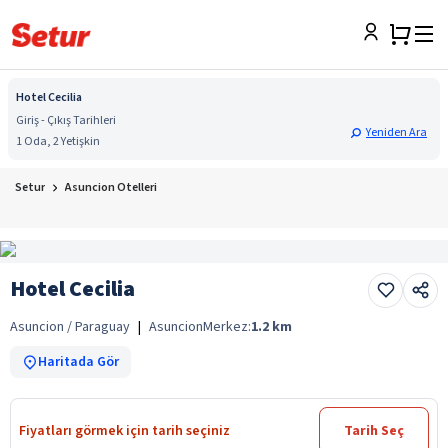
Hotel Cecilia
Giriş - Çıkış Tarihleri
Yeniden Ara
1 Oda, 2 Yetişkin
Setur
Asuncion Otelleri
Hotel Cecilia
Asuncion / Paraguay
|
Asuncion
Merkez:
1.2
km
Haritada Gör
Fiyatları görmek için tarih seçiniz
Tarih Seç