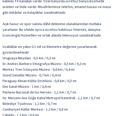
kablolu TV kanalları vardır. Özel banyoda ücretsiz banyo/kozmetik
ürünleri ve bide vardır. Misafirlerimize telefon, emanet kasası ve masa
gibi imkânlar ve kolaylıklar sunulmaktadır.
Açık havuz ve spor salonu dâhil dinlenme olanaklarından mutlaka
yararlanın. Bu otelde ayrıca ücretsiz kablosuz İnternet, danışma
(concierge) hizmetleri ve ortak alanda televizyon sunulmaktadır.
Uzaklıklar en yakın 0.1 mil ve kilometre değerine yuvarlanarak
gösterilmektedir.
Uruguaya Meydanı - 0,5 km / 0,3 mi
Dr. Andres Barbero Etnografya Müzesi - 0,5 km / 0,3 mi
Merkez Tren İstasyonu Müzesi - 0,6 km / 0,4 mi
Güzel Sanatlar Müzesi - 0,7 km / 0,4 mi
Paraguay Alman Kültür Enstitüsü - 0,8 km / 0,5 mi
Dini Sanat Müzesi - 1 km / 0,6 mi
Panteon Nacional de los Heroes - 1,1 km / 0,7 mi
Hz. Meryem Ana Göğe Kabul Metropol Katedrali - 1,1 km / 0,7 mi
Belediye Tiyatrosu - 1,2 km / 0,7 mi
Cumhuriyet Kültür Merkezi - 1,3 km / 0,8 mi
Cabildo - 1,3 km / 0,8 mi