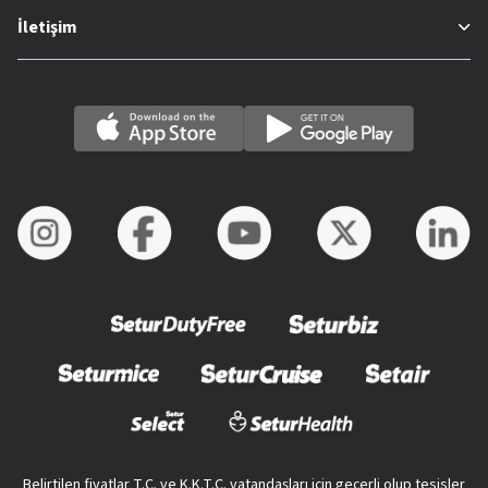
İletişim
Belirtilen fiyatlar T.C. ve K.K.T.C. vatandaşları için geçerli olup tesisler