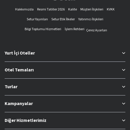
Hakkımızda
Resmi Tatiller 2026
Kalite
Müşteri İlişkileri
KVKK
Setur Yayınları
Setur Etik İlkeler
Yatırımcı İlişkileri
Bilgi Toplumu Hizmetleri
İşlem Rehberi
Çerez Ayarları
Yurt İçi Oteller
Otel Temaları
Turlar
Kampanyalar
Diğer Hizmetlerimiz