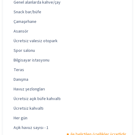
Genel alanlarda kahve/çay
Snack bar/büfe
Çamaşırhane
Asansör
Ücretsiz valesiz otopark
Spor salonu
Bilgisayar istasyonu
Teras
Danışma
Havuz şezlongları
Ücretsiz açık büfe kahvaltı
Ücretsiz kahvaltı
Her gün
Açık havuz sayısı - 1
ile belirtilen özellikler ücretlidir.