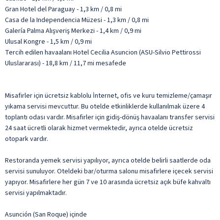
Gran Hotel del Paraguay - 1,3 km / 0,8 mi
Casa de la Independencia Müzesi - 1,3 km / 0,8 mi
Galería Palma Alışveriş Merkezi - 1,4 km / 0,9 mi
Ulusal Kongre - 1,5 km / 0,9 mi
Tercih edilen havaalanı Hotel Cecilia Asuncion (ASU-Silvio Pettirossi
Uluslararası) - 18,8 km / 11,7 mi mesafede
Misafirler için ücretsiz kablolu İnternet, ofis ve kuru temizleme/çamaşır
yıkama servisi mevcuttur. Bu otelde etkinliklerde kullanılmak üzere 4
toplantı odası vardır. Misafirler için gidiş-dönüş havaalanı transfer servisi
24 saat ücretli olarak hizmet vermektedir, ayrıca otelde ücretsiz
otopark vardır.
Restoranda yemek servisi yapılıyor, ayrıca otelde belirli saatlerde oda
servisi sunuluyor. Oteldeki bar/oturma salonu misafirlere içecek servisi
yapıyor. Misafirlere her gün 7 ve 10 arasında ücretsiz açık büfe kahvaltı
servisi yapılmaktadır.
Asunción (San Roque) içinde