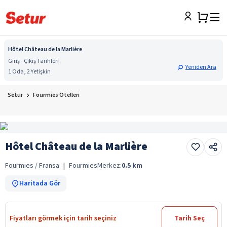
Hôtel Château de la Marlière
Giriş - Çıkış Tarihleri
Yeniden Ara
1 Oda, 2 Yetişkin
Setur
Fourmies Otelleri
Hôtel Château de la Marlière
Fourmies / Fransa
|
Fourmies
Merkez:
0.5
km
Haritada Gör
Fiyatları görmek için tarih seçiniz
Tarih Seç