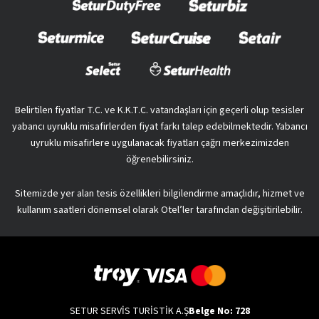
Belirtilen fiyatlar T.C. ve K.K.T.C. vatandaşları için geçerli olup tesisler
yabancı uyruklu misafirlerden fiyat farkı talep edebilmektedir. Yabancı
uyruklu misafirlere uygulanacak fiyatları çağrı merkezimizden
öğrenebilirsiniz.
Sitemizde yer alan tesis özellikleri bilgilendirme amaçlıdır, hizmet ve
kullanım saatleri dönemsel olarak Otel’ler tarafından değişitirilebilir.
SETUR SERVİS TURİSTİK A.Ş
Belge No: 728