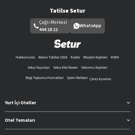
Tatilse Setur
Çağrı Merkezi
WhatsApp
444 28 22
Hakkımızda
Resmi Tatiller 2026
Kalite
Müşteri İlişkileri
KVKK
Setur Yayınları
Setur Etik İlkeler
Yatırımcı İlişkileri
Bilgi Toplumu Hizmetleri
İşlem Rehberi
Çerez Ayarları
Yurt İçi Oteller
Otel Temaları