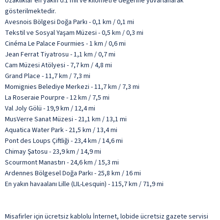
Uzaklıklar en yakın 0.1 mil ve kilometre değerine yuvarlanarak
gösterilmektedir.
Avesnois Bölgesi Doğa Parkı - 0,1 km / 0,1 mi
Tekstil ve Sosyal Yaşam Müzesi - 0,5 km / 0,3 mi
Cinéma Le Palace Fourmies - 1 km / 0,6 mi
Jean Ferrat Tiyatrosu - 1,1 km / 0,7 mi
Cam Müzesi Atölyesi - 7,7 km / 4,8 mi
Grand Place - 11,7 km / 7,3 mi
Momignies Belediye Merkezi - 11,7 km / 7,3 mi
La Roseraie Pourpre - 12 km / 7,5 mi
Val Joly Gölü - 19,9 km / 12,4 mi
MusVerre Sanat Müzesi - 21,1 km / 13,1 mi
Aquatica Water Park - 21,5 km / 13,4 mi
Pont des Loups Çiftliği - 23,4 km / 14,6 mi
Chimay Şatosu - 23,9 km / 14,9 mi
Scourmont Manastırı - 24,6 km / 15,3 mi
Ardennes Bölgesel Doğa Parkı - 25,8 km / 16 mi
En yakın havaalanı Lille (LIL-Lesquin) - 115,7 km / 71,9 mi
Misafirler için ücretsiz kablolu İnternet, lobide ücretsiz gazete servisi