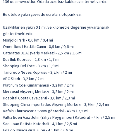
136 oda mevcuttur. Odada ücretsiz kablosuz internet vardır.
Bu otelde yakın çevrede ücretsiz otopark var.
Uzaklıklar en yakın 0.1 mil ve kilometre değerine yuvarlanarak
gösterilmektedir.
Monjolo Park - 0,6 km / 0,4 mi
Ömer İbnu l Hattâb Camii - 0,9 km / 0,6 mi
Cataratas JL Alışveriş Merkezi - 2,5 km / 1,6 mi
Dostluk Köprüsü - 2,8 km / 1,7 mi
Shopping Del Este - 3 km / 1,9 mi
Tancredo Neves Köprüsü - 3,2 km / 2 mi
ABC Stadı - 3,2 km / 2 mi
Platinum Cde Kumarhanesi - 3,2 km / 2 mi
Mercosul Alışveriş Merkezi - 3,2 km / 2 mi
Hospital Costa Cavalcanti - 3,6 km / 2,3 mi
Shopping China Importados Alışveriş Merkezi - 3,9 km / 2,4 mi
Rafain Churrascaria Show gösterisi - 4 km / 2,5 mi
Vaftiz Eden Aziz John (Yahya Peygamber) Katedrali - 4 km / 2,5 mi
Sao Joao Batista Katedrali - 4,1 km / 2,5 mi
Foz do Iguaçu Kır Kulübü - 4,1 km / 2,6 mi