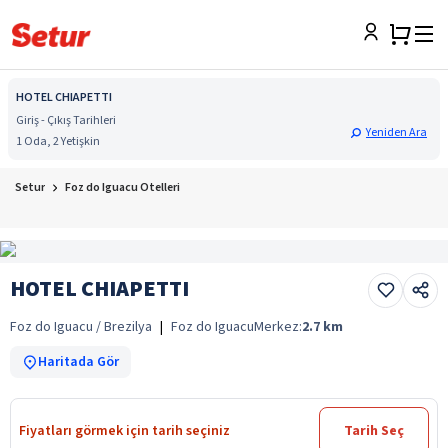
HOTEL CHIAPETTI
Giriş - Çıkış Tarihleri
Yeniden Ara
1 Oda, 2 Yetişkin
Setur
Foz do Iguacu Otelleri
HOTEL CHIAPETTI
Foz do Iguacu / Brezilya
|
Foz do Iguacu
Merkez:
2.7
km
Haritada Gör
Fiyatları görmek için tarih seçiniz
Tarih Seç