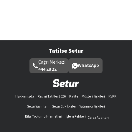
Tatilse Setur
Çağrı Merkezi
WhatsApp
444 28 22
Hakkımızda
Resmi Tatiller 2026
Kalite
Müşteri İlişkileri
KVKK
Setur Yayınları
Setur Etik İlkeler
Yatırımcı İlişkileri
Bilgi Toplumu Hizmetleri
İşlem Rehberi
Çerez Ayarları