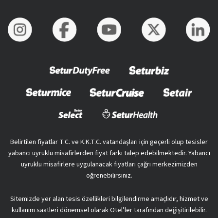
Belirtilen fiyatlar T.C. ve K.K.T.C. vatandaşları için geçerli olup tesisler
yabancı uyruklu misafirlerden fiyat farkı talep edebilmektedir. Yabancı
uyruklu misafirlere uygulanacak fiyatları çağrı merkezimizden
öğrenebilirsiniz.
Sitemizde yer alan tesis özellikleri bilgilendirme amaçlıdır, hizmet ve
kullanım saatleri dönemsel olarak Otel’ler tarafından değişitirilebilir.