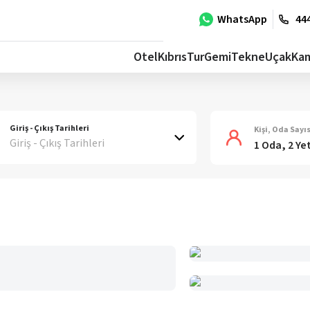
WhatsApp
444
Otel
Kıbrıs
Tur
Gemi
Tekne
Uçak
Ka
Giriş - Çıkış Tarihleri
Kişi, Oda Sayıs
Giriş - Çıkış Tarihleri
1 Oda, 2 Ye