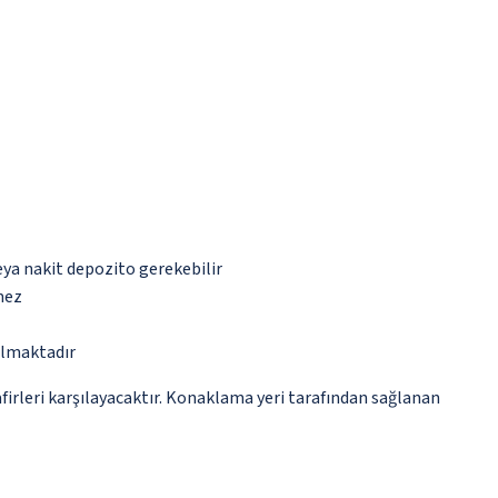
eya nakit depozito gerekebilir
mez
almaktadır
irleri karşılayacaktır. Konaklama yeri tarafından sağlanan