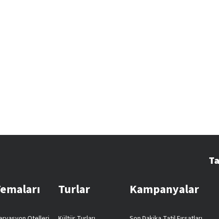
Ta
Temaları
Turlar
Kampanyalar
rvasyon Otelleri
Kültür Turları
Son Dakika Tatil Fırsatları