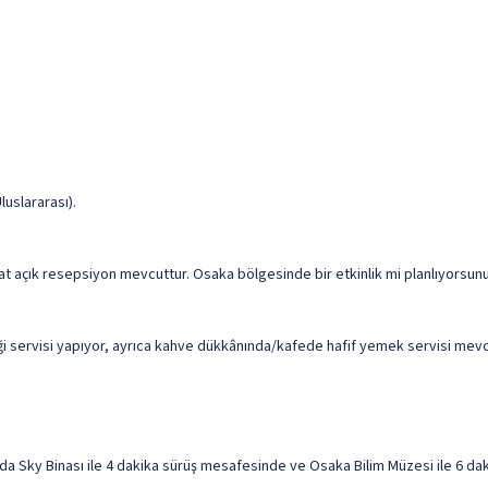
luslararası).
aat açık resepsiyon mevcuttur. Osaka bölgesinde bir etkinlik mi planlıyorsun
servisi yapıyor, ayrıca kahve dükkânında/kafede hafif yemek servisi mevcut.
ky Binası ile 4 dakika sürüş mesafesinde ve Osaka Bilim Müzesi ile 6 dakik