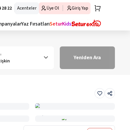
 28 22
Acenteler
Üye Ol
Giriş Yap
mpanyalar
Yaz Fırsatları
SeturKids
ı
Yeniden Ara
tişkin
Haritada Gör