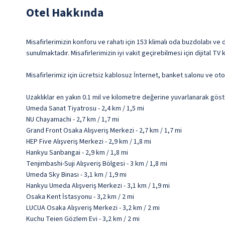
Otel Hakkında
Misafirlerimizin konforu ve rahatı için 153 klimalı oda buzdolabı ve
sunulmaktadır. Misafirlerimizin iyi vakit geçirebilmesi için dijital
Misafirlerimiz için ücretsiz kablosuz İnternet, banket salonu ve ot
Uzaklıklar en yakın 0.1 mil ve kilometre değerine yuvarlanarak göst
Umeda Sanat Tiyatrosu - 2,4 km / 1,5 mi
NU Chayamachi - 2,7 km / 1,7 mi
Grand Front Osaka Alışveriş Merkezi - 2,7 km / 1,7 mi
HEP Five Alışveriş Merkezi - 2,9 km / 1,8 mi
Hankyu Sanbangai - 2,9 km / 1,8 mi
Tenjimbashi-Suji Alışveriş Bölgesi - 3 km / 1,8 mi
Umeda Sky Binası - 3,1 km / 1,9 mi
Hankyu Umeda Alışveriş Merkezi - 3,1 km / 1,9 mi
Osaka Kent İstasyonu - 3,2 km / 2 mi
LUCUA Osaka Alışveriş Merkezi - 3,2 km / 2 mi
Kuchu Teien Gözlem Evi - 3,2 km / 2 mi