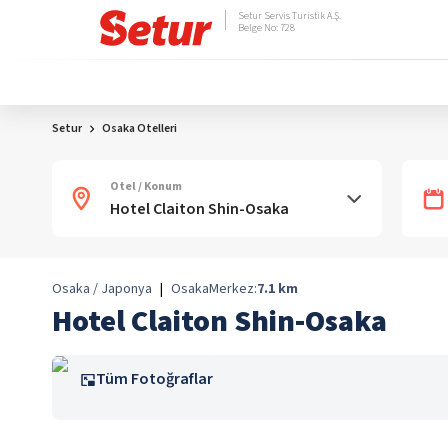
Setur Servis Turistik A.Ş.
Belge No: 728
Setur
Osaka Otelleri
Otel / Konum
Osaka / Japonya
|
Osaka
Merkez:
7.1
km
Hotel Claiton Shin-Osaka
Tüm Fotoğraflar