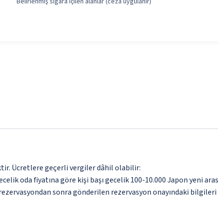
Belirlenmiş sigara içilen alanlar (ceza uygulanır)
. Ücretlere geçerli vergiler dâhil olabilir:
gecelik oda fiyatına göre kişi başı gecelik 100-10.000 Japon yeni a
n rezervasyondan sonra gönderilen rezervasyon onayındaki bilgileri