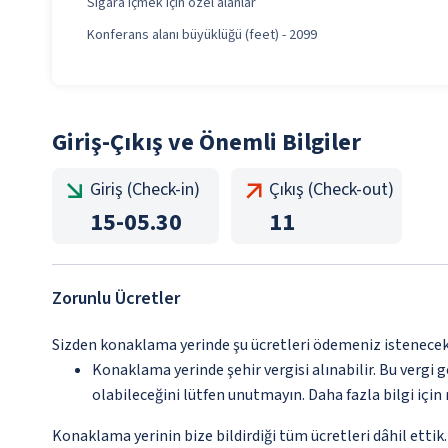
Sigara içmek için özel alanlar
Konferans alanı büyüklüğü (feet) - 2099
Giriş-Çıkış ve Önemli Bilgiler
Giriş (Check-in)
Çıkış (Check-out)
15
-
05.30
11
Zorunlu Ücretler
Sizden konaklama yerinde şu ücretleri ödemeniz istenecektir
Konaklama yerinde şehir vergisi alınabilir. Bu vergi 
olabileceğini lütfen unutmayın. Daha fazla bilgi içi
Konaklama yerinin bize bildirdiği tüm ücretleri dâhil ettik.