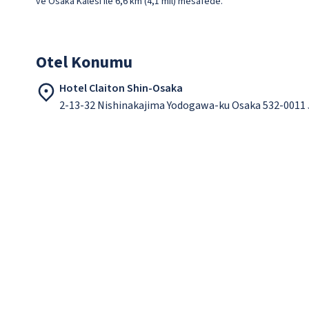
ve Osaka Kalesi ile 6,6 km (4,1 mil) mesafede.
Otel Konumu
Hotel Claiton Shin-Osaka
2-13-32 Nishinakajima Yodogawa-ku Osaka 532-0011