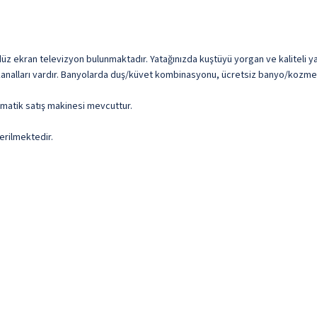
 düz ekran televizyon bulunmaktadır. Yatağınızda kuştüyü yorgan ve kaliteli ya
 TV kanalları vardır. Banyolarda duş/küvet kombinasyonu, ücretsiz banyo/kozmet
omatik satış makinesi mevcuttur.
erilmektedir.