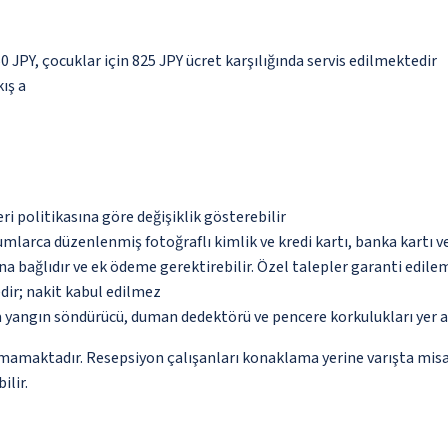
50 JPY, çocuklar için 825 JPY ücret karşılığında servis edilmektedir
kış a
eri politikasına göre değişiklik gösterebilir
umlarca düzenlenmiş fotoğraflı kimlik ve kredi kartı, banka kartı v
na bağlıdır ve ek ödeme gerektirebilir. Özel talepler garanti edile
dir; nakit kabul edilmez
a yangın söndürücü, duman dedektörü ve pencere korkulukları yer 
amamaktadır. Resepsiyon çalışanları konaklama yerine varışta misaf
ilir.