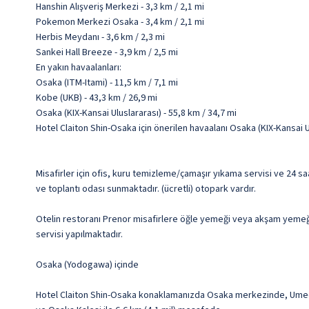
Hanshin Alışveriş Merkezi - 3,3 km / 2,1 mi
Pokemon Merkezi Osaka - 3,4 km / 2,1 mi
Herbis Meydanı - 3,6 km / 2,3 mi
Sankei Hall Breeze - 3,9 km / 2,5 mi
En yakın havaalanları:
Osaka (ITM-Itami) - 11,5 km / 7,1 mi
Kobe (UKB) - 43,3 km / 26,9 mi
Osaka (KIX-Kansai Uluslararası) - 55,8 km / 34,7 mi
Hotel Claiton Shin-Osaka için önerilen havaalanı Osaka (KIX-Kansai U
Misafirler için ofis, kuru temizleme/çamaşır yıkama servisi ve 24 s
ve toplantı odası sunmaktadır. (ücretli) otopark vardır.
Otelin restoranı Prenor misafirlere öğle yemeği veya akşam yemeği 
servisi yapılmaktadır.
Osaka (Yodogawa) içinde
Hotel Claiton Shin-Osaka konaklamanızda Osaka merkezinde, Umeda S