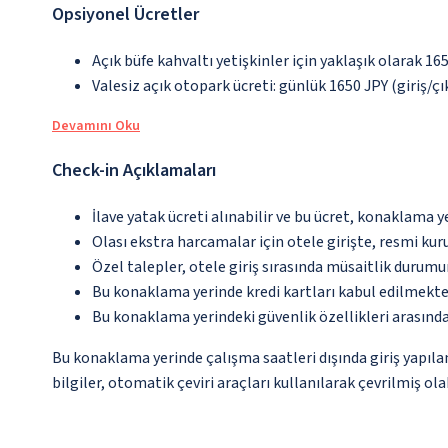
Opsiyonel Ücretler
Açık büfe kahvaltı yetişkinler için yaklaşık olarak 16
Valesiz açık otopark ücreti: günlük 1650 JPY (giriş/çı
Devamını Oku
Check-in Açıklamaları
İlave yatak ücreti alınabilir ve bu ücret, konaklama y
Olası ekstra harcamalar için otele girişte, resmi kur
Özel talepler, otele giriş sırasında müsaitlik durumu
Bu konaklama yerinde kredi kartları kabul edilmekte
Bu konaklama yerindeki güvenlik özellikleri arasınd
Bu konaklama yerinde çalışma saatleri dışında giriş yapıl
bilgiler, otomatik çeviri araçları kullanılarak çevrilmiş olab