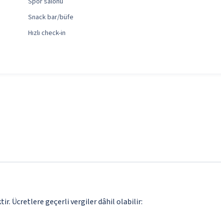
Spor salonu
Snack bar/büfe
Hızlı check-in
. Ücretlere geçerli vergiler dâhil olabilir: