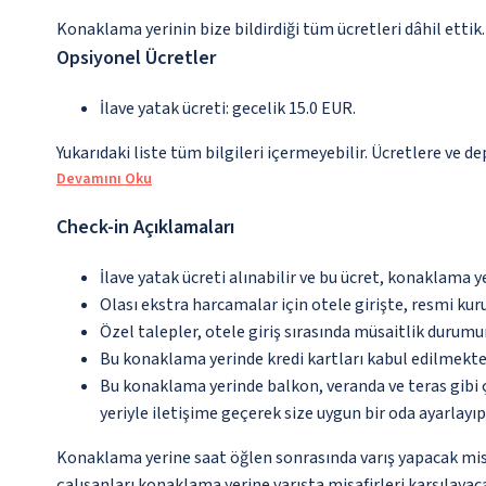
Konaklama yerinin bize bildirdiği tüm ücretleri dâhil ettik.
Opsiyonel Ücretler
İlave yatak ücreti: gecelik 15.0 EUR.
Yukarıdaki liste tüm bilgileri içermeyebilir. Ücretlere ve de
Devamını Oku
Check-in Açıklamaları
İlave yatak ücreti alınabilir ve bu ücret, konaklama y
Olası ekstra harcamalar için otele girişte, resmi kur
Özel talepler, otele giriş sırasında müsaitlik durumu
Bu konaklama yerinde kredi kartları kabul edilmekte
Bu konaklama yerinde balkon, veranda ve teras gibi 
yeriyle iletişime geçerek size uygun bir oda ayarlayı
Konaklama yerine saat öğlen sonrasında varış yapacak misa
çalışanları konaklama yerine varışta misafirleri karşılayaca