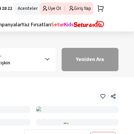
 28 22
Acenteler
Üye Ol
Giriş Yap
mpanyalar
Yaz Fırsatları
SeturKids
ı
Yeniden Ara
tişkin
Haritada Gör