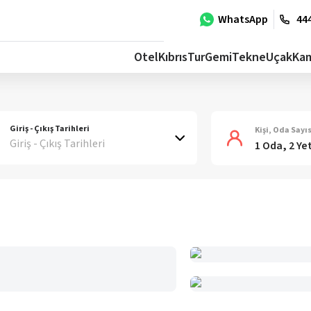
WhatsApp
444
Otel
Kıbrıs
Tur
Gemi
Tekne
Uçak
Ka
Giriş - Çıkış Tarihleri
Kişi, Oda Sayıs
Giriş - Çıkış Tarihleri
1 Oda, 2 Ye