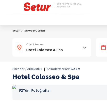
Setur Servis Turistik A.Ş.
Belge No: 728
Setur
Shkoder Otelleri
Otel / Konum
Shkoder / Arnavutluk
|
Shkoder
Merkez:
0.2
km
Hotel Colosseo & Spa
Tüm Fotoğraflar