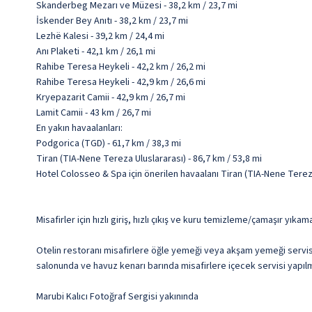
Skanderbeg Mezarı ve Müzesi - 38,2 km / 23,7 mi
İskender Bey Anıtı - 38,2 km / 23,7 mi
Lezhë Kalesi - 39,2 km / 24,4 mi
Anı Plaketi - 42,1 km / 26,1 mi
Rahibe Teresa Heykeli - 42,2 km / 26,2 mi
Rahibe Teresa Heykeli - 42,9 km / 26,6 mi
Kryepazarit Camii - 42,9 km / 26,7 mi
Lamit Camii - 43 km / 26,7 mi
En yakın havaalanları:
Podgorica (TGD) - 61,7 km / 38,3 mi
Tiran (TIA-Nene Tereza Uluslararası) - 86,7 km / 53,8 mi
Hotel Colosseo & Spa için önerilen havaalanı Tiran (TIA-Nene Tereza
Misafirler için hızlı giriş, hızlı çıkış ve kuru temizleme/çamaşır yıka
Otelin restoranı misafirlere öğle yemeği veya akşam yemeği servis
salonunda ve havuz kenarı barında misafirlere içecek servisi yapılma
Marubi Kalıcı Fotoğraf Sergisi yakınında