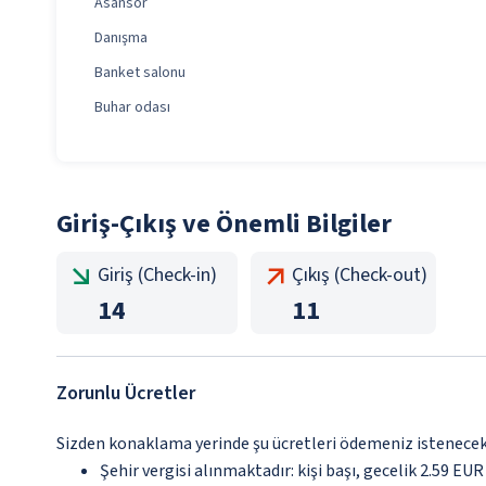
Asansör
Danışma
Banket salonu
Buhar odası
Giriş-Çıkış ve Önemli Bilgiler
Giriş (Check-in)
Çıkış (Check-out)
14
11
Zorunlu Ücretler
Sizden konaklama yerinde şu ücretleri ödemeniz istenecektir
Şehir vergisi alınmaktadır: kişi başı, gecelik 2.59 EUR