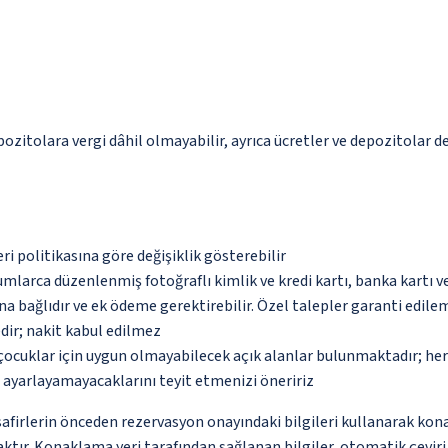
pozitolara vergi dâhil olmayabilir, ayrıca ücretler ve depozitolar de
eri politikasına göre değişiklik gösterebilir
umlarca düzenlenmiş fotoğraflı kimlik ve kredi kartı, banka kartı v
na bağlıdır ve ek ödeme gerektirebilir. Özel talepler garanti edile
dir; nakit kabul edilmez
çocuklar için uygun olmayabilecek açık alanlar bulunmaktadır; he
p ayarlayamayacaklarını teyit etmenizi öneririz
firlerin önceden rezervasyon onayındaki bilgileri kullanarak kona
ktır. Konaklama yeri tarafından sağlanan bilgiler, otomatik çeviri a