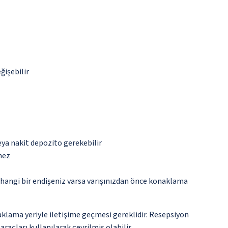
ğişebilir
eya nakit depozito gerekebilir
mez
rhangi bir endişeniz varsa varışınızdan önce konaklama
klama yeriyle iletişime geçmesi gereklidir. Resepsiyon
raçları kullanılarak çevrilmiş olabilir.