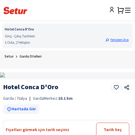
Hotel Conca D'Oro
Giriş - Çıkış Tarihleri
Yeniden Ara
1 Oda, 2 Yetişkin
Setur
Garda Otelleri
Hotel Conca D'Oro
Garda / İtalya
|
Garda
Merkez:
10.1
km
Haritada Gör
Fiyatları görmek için tarih seçiniz
Tarih Seç