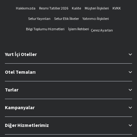
Hakkımızda
Resmi Tatiller 2026
Kalite
Müşteri İlişkileri
KVKK
Setur Yayınları
Setur Etik İlkeler
Yatırımcı İlişkileri
Bilgi Toplumu Hizmetleri
İşlem Rehberi
Çerez Ayarları
Yurt İçi Oteller
Otel Temaları
Turlar
Kampanyalar
Diğer Hizmetlerimiz