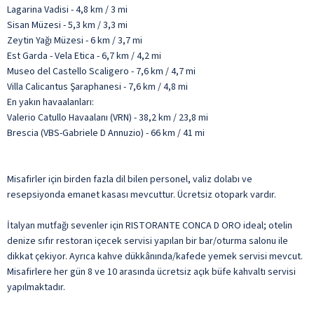
Lagarina Vadisi - 4,8 km / 3 mi
Sisan Müzesi - 5,3 km / 3,3 mi
Zeytin Yağı Müzesi - 6 km / 3,7 mi
Est Garda - Vela Etica - 6,7 km / 4,2 mi
Museo del Castello Scaligero - 7,6 km / 4,7 mi
Villa Calicantus Şaraphanesi - 7,6 km / 4,8 mi
En yakın havaalanları:
Valerio Catullo Havaalanı (VRN) - 38,2 km / 23,8 mi
Brescia (VBS-Gabriele D Annuzio) - 66 km / 41 mi
Misafirler için birden fazla dil bilen personel, valiz dolabı ve
resepsiyonda emanet kasası mevcuttur. Ücretsiz otopark vardır.
İtalyan mutfağı sevenler için RISTORANTE CONCA D ORO ideal; otelin
denize sıfır restoran içecek servisi yapılan bir bar/oturma salonu ile
dikkat çekiyor. Ayrıca kahve dükkânında/kafede yemek servisi mevcut.
Misafirlere her gün 8 ve 10 arasında ücretsiz açık büfe kahvaltı servisi
yapılmaktadır.