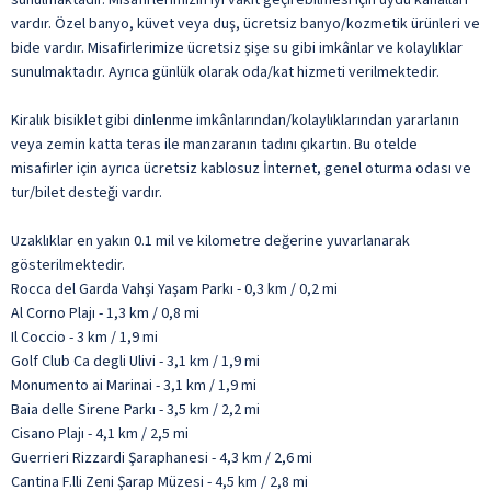
vardır. Özel banyo, küvet veya duş, ücretsiz banyo/kozmetik ürünleri ve
bide vardır. Misafirlerimize ücretsiz şişe su gibi imkânlar ve kolaylıklar
sunulmaktadır. Ayrıca günlük olarak oda/kat hizmeti verilmektedir.
Kiralık bisiklet gibi dinlenme imkânlarından/kolaylıklarından yararlanın
veya zemin katta teras ile manzaranın tadını çıkartın. Bu otelde
misafirler için ayrıca ücretsiz kablosuz İnternet, genel oturma odası ve
tur/bilet desteği vardır.
Uzaklıklar en yakın 0.1 mil ve kilometre değerine yuvarlanarak
gösterilmektedir.
Rocca del Garda Vahşi Yaşam Parkı - 0,3 km / 0,2 mi
Al Corno Plajı - 1,3 km / 0,8 mi
Il Coccio - 3 km / 1,9 mi
Golf Club Ca degli Ulivi - 3,1 km / 1,9 mi
Monumento ai Marinai - 3,1 km / 1,9 mi
Baia delle Sirene Parkı - 3,5 km / 2,2 mi
Cisano Plajı - 4,1 km / 2,5 mi
Guerrieri Rizzardi Şaraphanesi - 4,3 km / 2,6 mi
Cantina F.lli Zeni Şarap Müzesi - 4,5 km / 2,8 mi